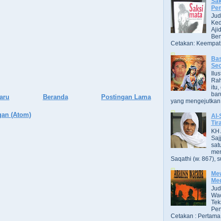
Sak
Pe
Jud
Ked
Aji
Ben
Cetakan: Keempat,
Bas
Se
Ilu
Ra
itu
bar
aru
Beranda
Postingan Lama
yang mengejutkan. B
gan (Atom)
Al-
Tir
KH 
Saj
sat
men
Saqathi (w. 867), su
Mew
Me
Jud
Wac
Tek
Pen
Cetakan : Pertama,