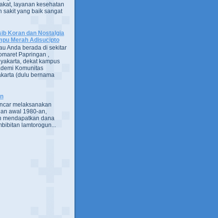
kat, layanan kesehatan
 sakit yang baik sangat
ib Koran dan Nostalgia
pu Merah Adisucipto
au Anda berada di sekitar
omaret Papringan ,
yakarta, dekat kampus
demi Komunitas
karta (dulu bernama
an
encar melaksanakan
an awal 1980-an,
h mendapatkan dana
bibitan lamtorogun...