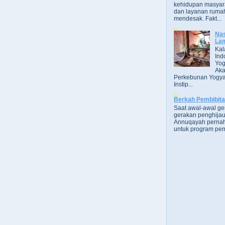
kehidupan masyara
dan layanan rumah
mendesak. Fakt...
Nas
Lam
Kal
Ind
Yog
Aka
Perkebunan Yogya
Instip...
Berkah Pembibit
Saat awal-awal g
gerakan penghijau
Annuqayah perna
untuk program pem