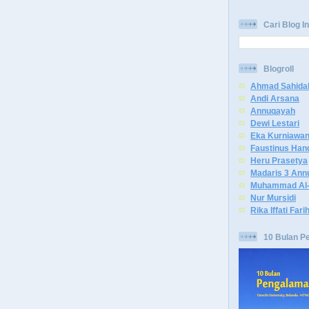
Cari Blog In
Blogroll
Ahmad Sahida
Andi Arsana
Annuqayah
Dewi Lestari
Eka Kurniawa
Faustinus Han
Heru Prasetya
Madaris 3 Ann
Muhammad Al-
Nur Mursidi
Rika Iffati Fari
10 Bulan P