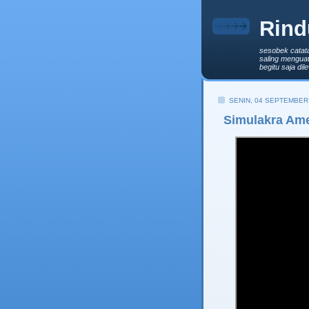
Rind
sesobek catat
saling menguat
begitu saja di
SENIN, 04 SEPTEMBER
Simulakra Ame