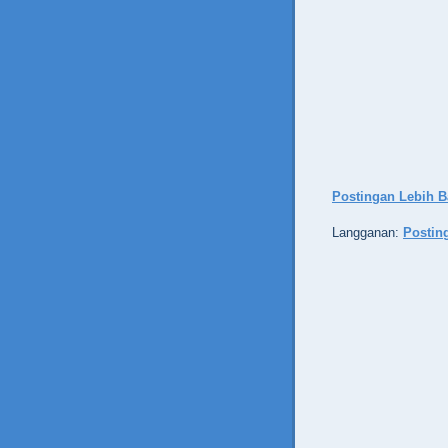
Postingan Lebih B
Langganan:
Postin