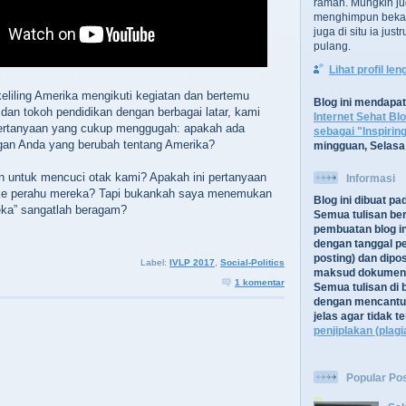
ramah. Mungkin ju
menghimpun bekal
juga di situ ia jus
pulang.
Lihat profil le
keliling Amerika mengikuti kegiatan dan bertemu
Blog ini mendapa
an tokoh pendidikan dengan berbagai latar, kami
Internet Sehat Bl
ertanyaan yang cukup menggugah: apakah ada
sebagai "Inspirin
gan Anda yang berubah tentang Amerika?
mingguan, Selasa
n untuk mencuci otak kami? Apakah ini pertanyaan
Informasi
ke perahu mereka? Tapi bukankah saya menemukan
Blog ini dibuat p
eka” sangatlah beragam?
Semua tulisan be
pembuatan blog in
dengan tanggal pe
posting) dan dipos
Label:
IVLP 2017
,
Social-Politics
maksud dokument
1 komentar
Semua tulisan di b
dengan mencantu
jelas agar tidak 
penjiplakan (plagi
Popular Po