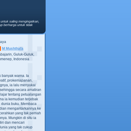
 untuk saling mengingatkan,
p berharga untuk tidak
Saya
M Mushthafa
bajarin, Guluk-Guluk,
menep, Indonesia
ak banyak warna. Ia
atif, prokemapanan,
gnya, ia lalu menyukai
t, sehingga secara amatiran
lajar tentang petualangan
ana ia kemudian terjebak
ra dunia buku. Membaca
dian mengantarkannya ke
cerahkan yang tak pernah
ya. Mungkin di situ ia
iri dan mencari
dunia yang tak cukup