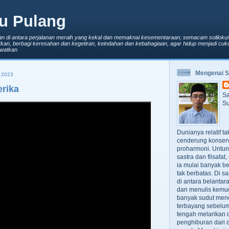
u Pulang
an di antara perjalanan meraih yang kekal dan memaknai kesementaraan; semacam solilokui
kan, berbagi keresahan dan kegetiran, keindahan dan kebahagiaan, agar hidup menjadi cuku
lewatkan
Mengenai 
 2023
rika
Sa
Su
Dunianya relatif t
cenderung konserv
proharmoni. Untun
sastra dan filsafa
ia mulai banyak be
tak berbatas. Di s
di antara belanta
dan menulis kemu
banyak sudut men
terbayang sebelumn
tengah melarikan d
penghiburan dari 