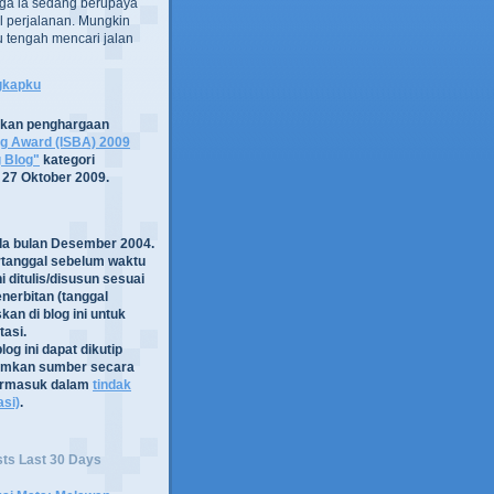
ga ia sedang berupaya
 perjalanan. Mungkin
tru tengah mencari jalan
ngkapku
tkan penghargaan
og Award (ISBA) 2009
g Blog"
kategori
 27 Oktober 2009.
ada bulan Desember 2004.
rtanggal sebelum waktu
i ditulis/disusun sesuai
nerbitan (tanggal
kan di blog ini untuk
asi.
log ini dapat dikutip
mkan sumber secara
termasuk dalam
tindak
asi)
.
sts Last 30 Days