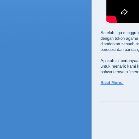
Setelah tiga minggu 
dengan tokoh agama d
disodorkan sebuah p
persepsi dan pandan
Apakah ini pertanyaa
untuk menarik kami 
bahwa ternyata “mer
Read More..