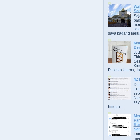
Wak
Se
Sej
pad
men
sek
saya kadang melua
Mor
Ber
Jud
Thi
Ses
Kin
Pustaka Utama, Jak
42 
Dua
tuli
seb
Nam
say
hingga...
Men
Par
Rum
Seb
Lat
men