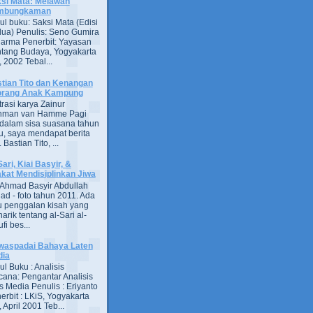
si Mata: Melawan
mbungkaman
ul buku: Saksi Mata (Edisi
ua) Penulis: Seno Gumira
darma Penerbit: Yayasan
tang Budaya, Yogyakarta
 2002 Tebal...
tian Tito dan Kenangan
orang Anak Kampung
strasi karya Zainur
hman van Hamme Pagi
, dalam sisa suasana tahun
u, saya mendapat berita
astian Tito, ...
Sari, Kiai Basyir, &
akat Mendisiplinkan Jiwa
Ahmad Basyir Abdullah
jad - foto tahun 2011. Ada
u penggalan kisah yang
arik tentang al-Sari al-
fi bes...
aspadai Bahaya Laten
dia
ul Buku : Analisis
ana: Pengantar Analisis
s Media Penulis : Eriyanto
erbit : LKiS, Yogyakarta
 April 2001 Teb...