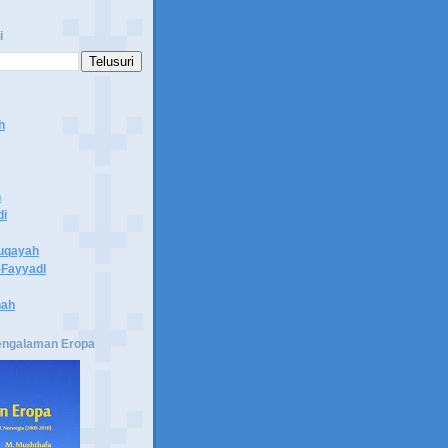
i
h
n
di
uqayah
Fayyadl
hah
engalaman Eropa