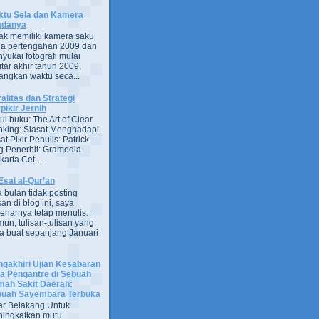
tu Sela dan Kamera
adanya
ak memiliki kamera saku
a pertengahan 2009 dan
yukai fotografi mulai
itar akhir tahun 2009,
ngkan waktu seca...
alitas dan Strategi
pikir Jernih
ul buku: The Art of Clear
nking: Siasat Menghadapi
at Pikir Penulis: Patrick
g Penerbit: Gramedia
arta Cet...
Esai al-Qur’an
 bulan tidak posting
san di blog ini, saya
enarnya tetap menulis.
un, tulisan-tulisan yang
a buat sepanjang Januari
gakhiri Ujian Kesabaran
a Pengantre di Sebuah
ah Sakit Daerah:
uah Sayembara Terbuka
ar Belakang Untuk
ingkatkan mutu