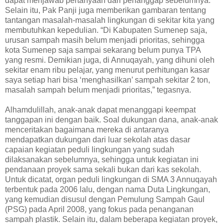
dapat menjawab pertanyaan dari penanggap sebelumnya.
Selain itu, Pak Panji juga memberikan gambaran tentang
tantangan masalah-masalah lingkungan di sekitar kita yang
membutuhkan kepedulian. “Di Kabupaten Sumenep saja,
urusan sampah masih belum menjadi prioritas, sehingga
kota Sumenep saja sampai sekarang belum punya TPA
yang resmi. Demikian juga, di Annuqayah, yang dihuni oleh
sekitar enam ribu pelajar, yang menurut perhitungan kasar
saya setiap hari bisa ‘menghasilkan’ sampah sekitar 2 ton,
masalah sampah belum menjadi prioritas,” tegasnya.
Alhamdulillah, anak-anak dapat menanggapi keempat
tanggapan ini dengan baik. Soal dukungan dana, anak-anak
menceritakan bagaimana mereka di antaranya
mendapatkan dukungan dari luar sekolah atas dasar
capaian kegiatan peduli lingkungan yang sudah
dilaksanakan sebelumnya, sehingga untuk kegiatan ini
pendanaan proyek sama sekali bukan dari kas sekolah.
Untuk dicatat, organ peduli lingkungan di SMA 3 Annuqayah
terbentuk pada 2006 lalu, dengan nama Duta Lingkungan,
yang kemudian disusul dengan Pemulung Sampah Gaul
(PSG) pada April 2008, yang fokus pada penanganan
sampah plastik. Selain itu, dalam beberapa kegiatan proyek,