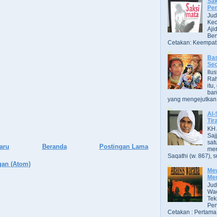
Sak
Pe
Jud
Ked
Aji
Ben
Cetakan: Keempat,
Bas
Se
Ilu
Ra
itu
bar
yang mengejutkan. B
Al-
Tir
KH 
Saj
sat
aru
Beranda
Postingan Lama
men
Saqathi (w. 867), su
gan (Atom)
Mew
Me
Jud
Wac
Tek
Pen
Cetakan : Pertama,