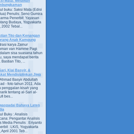
si Mata: Melawan
mbungkaman
ul buku: Saksi Mata (Edisi
ua) Penulis: Seno Gumira
darma Penerbit: Yayasan
tang Budaya, Yogyakarta
 2002 Tebal...
tian Tito dan Kenangan
orang Anak Kampung
strasi karya Zainur
hman van Hamme Pagi
, dalam sisa suasana tahun
u, saya mendapat berita
astian Tito, ...
Sari, Kiai Basyir, &
akat Mendisiplinkan Jiwa
Ahmad Basyir Abdullah
jad - foto tahun 2011. Ada
u penggalan kisah yang
arik tentang al-Sari al-
fi bes...
aspadai Bahaya Laten
dia
ul Buku : Analisis
ana: Pengantar Analisis
s Media Penulis : Eriyanto
erbit : LKiS, Yogyakarta
 April 2001 Teb...