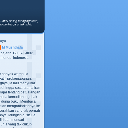
 untuk saling mengingatkan,
p berharga untuk tidak
Saya
M Mushthafa
bajarin, Guluk-Guluk,
menep, Indonesia
ak banyak warna. Ia
atif, prokemapanan,
gnya, ia lalu menyukai
t, sehingga secara amatiran
lajar tentang petualangan
ana ia kemudian terjebak
ra dunia buku. Membaca
dian mengantarkannya ke
cerahkan yang tak pernah
ya. Mungkin di situ ia
iri dan mencari
dunia yang tak cukup