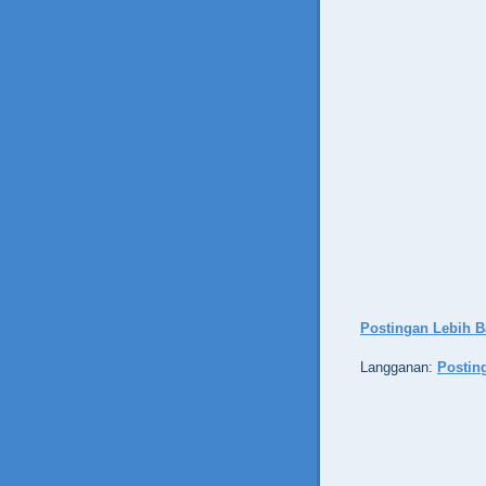
Postingan Lebih B
Langganan:
Postin