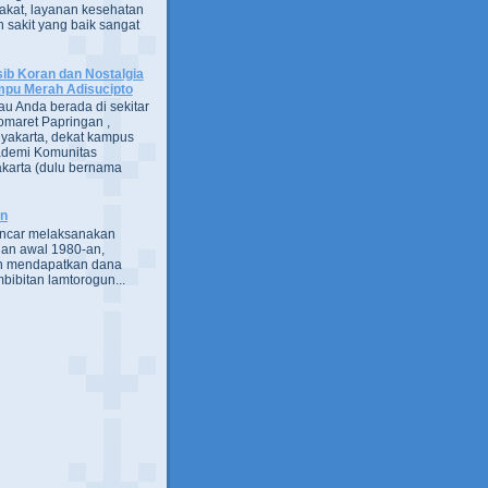
kat, layanan kesehatan
 sakit yang baik sangat
ib Koran dan Nostalgia
pu Merah Adisucipto
au Anda berada di sekitar
omaret Papringan ,
yakarta, dekat kampus
demi Komunitas
karta (dulu bernama
an
encar melaksanakan
an awal 1980-an,
h mendapatkan dana
bibitan lamtorogun...