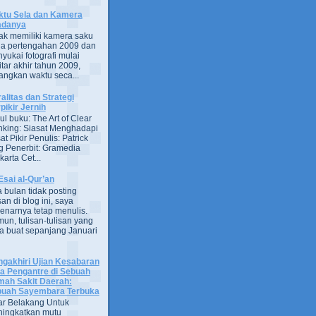
tu Sela dan Kamera
adanya
ak memiliki kamera saku
a pertengahan 2009 dan
yukai fotografi mulai
itar akhir tahun 2009,
ngkan waktu seca...
alitas dan Strategi
pikir Jernih
ul buku: The Art of Clear
nking: Siasat Menghadapi
at Pikir Penulis: Patrick
g Penerbit: Gramedia
arta Cet...
Esai al-Qur’an
 bulan tidak posting
san di blog ini, saya
enarnya tetap menulis.
un, tulisan-tulisan yang
a buat sepanjang Januari
gakhiri Ujian Kesabaran
a Pengantre di Sebuah
ah Sakit Daerah:
uah Sayembara Terbuka
ar Belakang Untuk
ingkatkan mutu