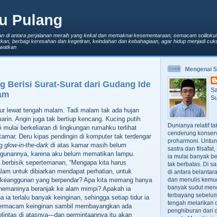
u Pulang
an di antara perjalanan meraih yang kekal dan memaknai kesementaraan; semacam solilokui
kan, berbagi keresahan dan kegetiran, keindahan dan kebahagiaan, agar hidup menjadi cuku
lewatkan
Mengenai 
g Berisi Surat-Surat dari Gudang Ide
Sa
am
Su
ur lewat tengah malam. Tadi malam tak ada hujan
marin. Angin juga tak bertiup kencang. Kucing putih
Dunianya relatif t
i mulai berkeliaran di lingkungan rumahku terlihat
cenderung konserv
kamar. Deru kipas pendingin di komputer tak terdengar
proharmoni. Untun
ng
glow-in-the-dark
di atas kamar masih belum
sastra dan filsafa
unannya, karena aku belum mematikan lampu.
ia mulai banyak be
g berbisik sepertemanan, “Mengapa kita harus
tak berbatas. Di s
am untuk dibiarkan mendapat perhatian, untuk
di antara belanta
an keanggunan yang berpendar? Apa kita memang hanya
dan menulis kemu
banyak sudut men
nemaninya beranjak ke alam mimpi? Apakah ia
terbayang sebelumn
ia terlalu banyak keinginan, sehingga setiap tidur ia
tengah melarikan d
ermacam keinginan sambil membayangkan ada
penghiburan dari 
elintas di atasnya—dan permintaannya itu akan