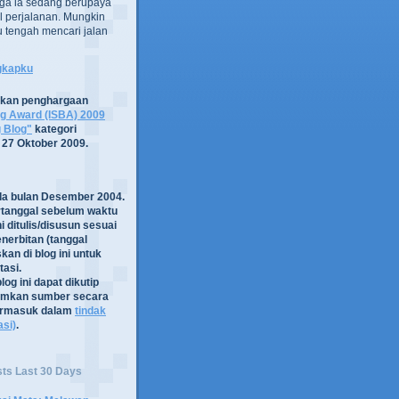
ga ia sedang berupaya
 perjalanan. Mungkin
tru tengah mencari jalan
ngkapku
tkan penghargaan
og Award (ISBA) 2009
g Blog"
kategori
 27 Oktober 2009.
ada bulan Desember 2004.
rtanggal sebelum waktu
i ditulis/disusun sesuai
nerbitan (tanggal
kan di blog ini untuk
asi.
log ini dapat dikutip
mkan sumber secara
termasuk dalam
tindak
asi)
.
sts Last 30 Days