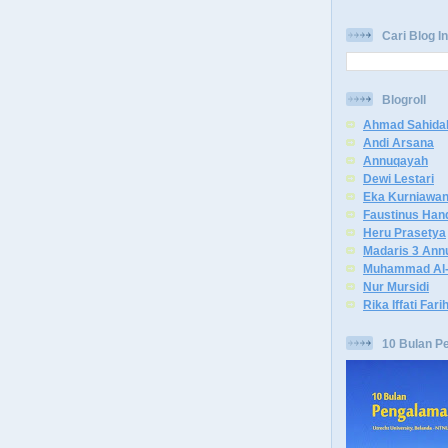
Cari Blog In
Blogroll
Ahmad Sahida
Andi Arsana
Annuqayah
Dewi Lestari
Eka Kurniawa
Faustinus Han
Heru Prasetya
Madaris 3 Ann
Muhammad Al-
Nur Mursidi
Rika Iffati Fari
10 Bulan P