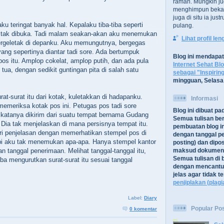
ramah. Mungkin ju
menghimpun bekal
juga di situ ia jus
ku teringat banyak hal. Kepalaku tiba-tiba seperti
pulang.
 tak dibuka. Tadi malam seakan-akan aku menemukan
Lihat profil le
tergeletak di depanku. Aku memungutnya, bergegas
ng sepertinya diantar tadi sore. Ada bertumpuk
Blog ini mendapa
os itu. Amplop cokelat, amplop putih, dan ada pula
Internet Sehat Bl
ua, dengan sedikit guntingan pita di salah satu
sebagai "Inspirin
mingguan, Selasa
at-surat itu dari kotak, kuletakkan di hadapanku.
Informasi
memeriksa kotak pos ini. Petugas pos tadi sore
Blog ini dibuat p
ni katanya dikirim dari suatu tempat bernama Gudang
Semua tulisan be
Dia tak menjelaskan di mana persisnya tempat itu.
pembuatan blog in
 penjelasan dengan memerhatikan stempel pos di
dengan tanggal pe
api aku tak menemukan apa-apa. Hanya stempel kantor
posting) dan dipos
 tanggal penerimaan. Melihat tanggal-tanggal itu,
maksud dokument
Semua tulisan di b
 mengurutkan surat-surat itu sesuai tanggal
dengan mencantu
jelas agar tidak 
penjiplakan (plagi
Label:
Diary
Popular Po
0 komentar