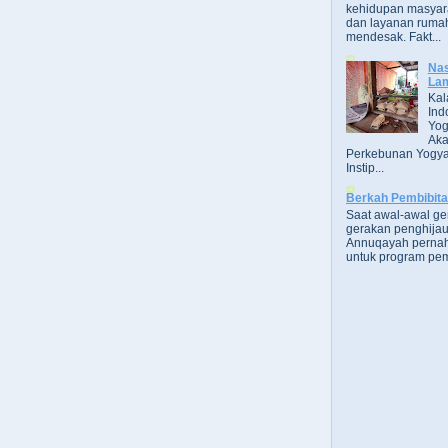
kehidupan masyara
dan layanan rumah
mendesak. Fakt...
Nas
Lam
Kal
Ind
Yog
Aka
Perkebunan Yogya
Instip...
Berkah Pembibit
Saat awal-awal g
gerakan penghijau
Annuqayah perna
untuk program pem