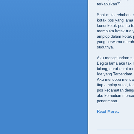
terkabulkan?”
Saat mulai rebahan, a
kotak pos yang lama
kunci kotak pos itu 
membuka kotak tua ya
amplop dalam kotak p
yang berwarna merah t
sudutnya.
Aku mengeluarkan sur
Begitu lama aku tak 
bilang, surat-surat i
Ide yang Terpendam. 
Aku mencoba mencari
tiap amplop surat, t
pos kecamatan dengan
aku kemudian mencoba
penerimaan.
Read More..