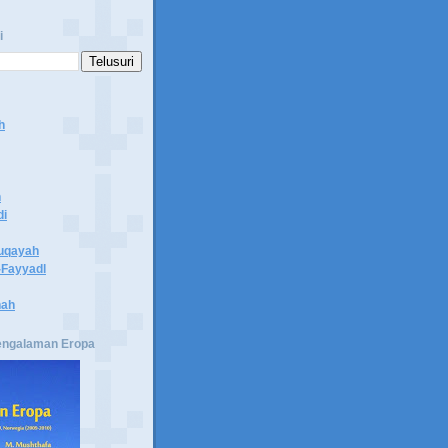
i
h
n
di
uqayah
Fayyadl
hah
engalaman Eropa