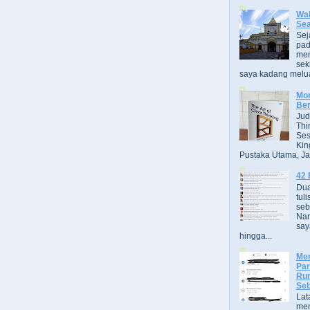
Wak
Se
Sej
pad
men
sek
saya kadang melua
Mor
Ber
Jud
Thi
Ses
Kin
Pustaka Utama, Jak
42 
Dua
tuli
seb
Nam
say
hingga...
Men
Par
Rum
Seb
Lat
men