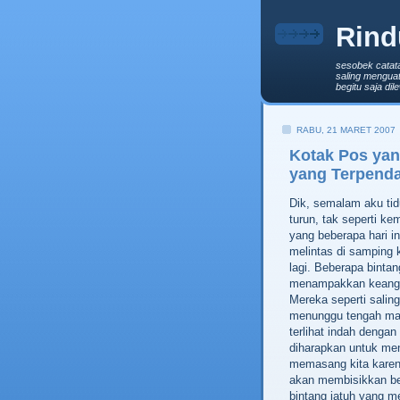
Rind
sesobek catat
saling menguat
begitu saja di
RABU, 21 MARET 2007
Kotak Pos yan
yang Terpend
Dik, semalam aku tid
turun, tak seperti ke
yang beberapa hari in
melintas di samping 
lagi. Beberapa binta
menampakkan keangg
Mereka seperti salin
menunggu tengah mal
terlihat indah deng
diharapkan untuk me
memasang kita karena 
akan membisikkan b
bintang jatuh yang m