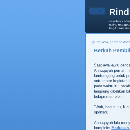
Rind
sesobek catat
saling menguat
begitu saja di
SELASA, 16 DESEMBER
Berkah Pembi
Saat awal-awal genc
Annuqayah pernah me
lamtorogung untuk pen
satu motor kegiatan
pada waktu itu, pami
langsung dibelikan bi
belajar membibit.
"Wah, bagus itu, Kiai
sponsor.
Annuqayah lalu meny
kompleks
Madrasah 