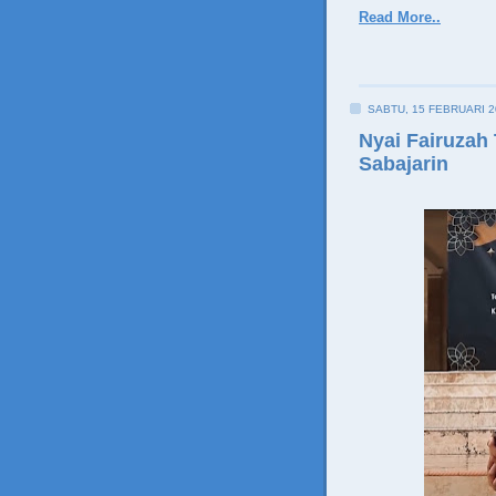
Read More..
SABTU, 15 FEBRUARI 2
Nyai Fairuzah 
Sabajarin