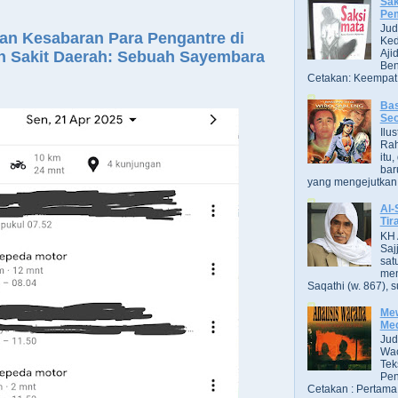
Sak
Pe
Jud
ian Kesabaran Para Pengantre di
Ked
Aji
 Sakit Daerah: Sebuah Sayembara
Ben
Cetakan: Keempat,
Bas
Se
Ilu
Ra
itu
bar
yang mengejutkan. B
Al-
Tir
KH 
Saj
sat
men
Saqathi (w. 867), su
Mew
Me
Jud
Wac
Tek
Pen
Cetakan : Pertama,