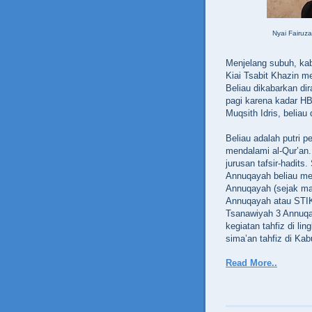
Nyai Fairuz
Menjelang subuh, kab
Kiai Tsabit Khazin 
Beliau dikabarkan di
pagi karena kadar HB
Muqsith Idris, beliau
Beliau adalah putri 
mendalami al-Qur’an. 
jurusan tafsir-hadits
Annuqayah beliau menj
Annuqayah (sejak ma
Annuqayah atau STIK
Tsanawiyah 3 Annuqa
kegiatan tahfiz di l
sima’an tahfiz di K
Read More..