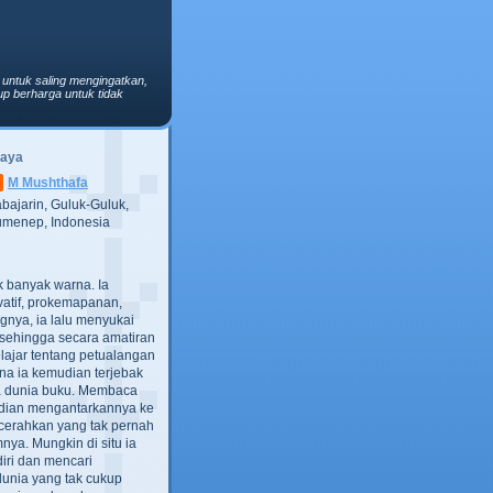
 untuk saling mengingatkan,
p berharga untuk tidak
Saya
M Mushthafa
bajarin, Guluk-Guluk,
menep, Indonesia
ak banyak warna. Ia
atif, prokemapanan,
gnya, ia lalu menyukai
t, sehingga secara amatiran
lajar tentang petualangan
ana ia kemudian terjebak
ra dunia buku. Membaca
dian mengantarkannya ke
cerahkan yang tak pernah
ya. Mungkin di situ ia
iri dan mencari
dunia yang tak cukup