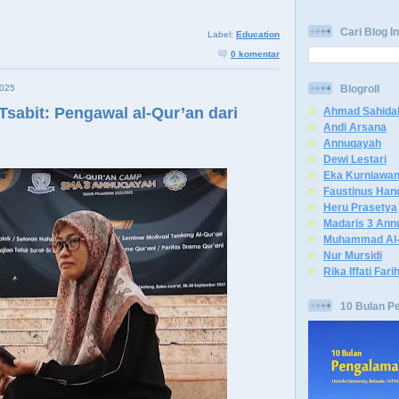
Cari Blog In
Label:
Education
0 komentar
025
Blogroll
Tsabit: Pengawal al-Qur’an dari
Ahmad Sahida
Andi Arsana
Annuqayah
Dewi Lestari
Eka Kurniawa
Faustinus Han
Heru Prasetya
Madaris 3 Ann
Muhammad Al-
Nur Mursidi
Rika Iffati Fari
10 Bulan P