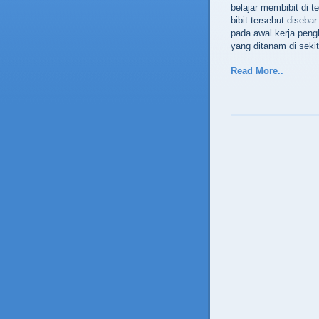
belajar membibit di t
bibit tersebut diseba
pada awal kerja pengh
yang ditanam di seki
Read More..