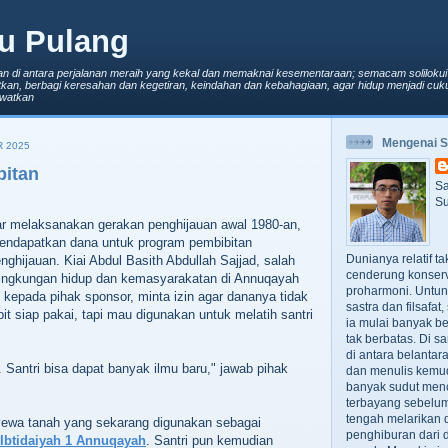
u Pulang
an di antara perjalanan meraih yang kekal dan memaknai kesementaraan; semacam solilokui
kan, berbagi keresahan dan kegetiran, keindahan dan kebahagiaan, agar hidup menjadi cuku
lewatkan
Mengenai 
 2025
bitan
Sa
Su
ar melaksanakan gerakan penghijauan awal 1980-an,
ndapatkan dana untuk program pembibitan
Dunianya relatif t
ghijauan. Kiai Abdul Basith Abdullah Sajjad, salah
cenderung konserv
 lingkungan hidup dan kemasyarakatan di Annuqayah
proharmoni. Untun
t kepada pihak sponsor, minta izin agar dananya tidak
sastra dan filsafa
bit siap pakai, tapi mau digunakan untuk melatih santri
ia mulai banyak be
tak berbatas. Di s
di antara belanta
. Santri bisa dapat banyak ilmu baru," jawab pihak
dan menulis kemu
banyak sudut men
terbayang sebelumn
tengah melarikan d
ewa tanah yang sekarang digunakan sebagai
penghiburan dari 
Ibtidaiyah 1 Annuqayah
. Santri pun kemudian