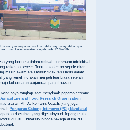
, sedang memaparkan riset-riset di bidang biologi di hadapan
dan dosen Universitas Annuqayah pada 12 Mei 2025
wan yang bertemu dalam sebuah perjamuan intelektual
yang terkesan sepele. Tentu saja kesan sepele akan
ng masih awam atau masih tidak tahu lebih dalam.
hal yang remeh itu akan menjadi luar biasa setelah
i meja kehormatan perjamuan para ilmuwan.
in yang saya tangkap saat menyimak paparan seorang
 Agriculture and Food Research Organization
ad Gazali, Ph.D., kemarin. Gazali, yang juga
dziyah
Pengurus Cabang Istimewa (PCI) Nahdlatul
parkan riset-riset yang digelutinya di Jepang mulai
toral di Gifu University hingga bekerja di NARO
doctoral.