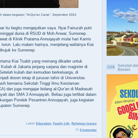
ah dalam kegiatan "Al-Qur'an Camp", September 2022
ar itu begitu mengejutkan saya. Nyai Fairuzah putri
meninggal dunia di RSUD dr Moh Anwar, Sumenep.
rawat di Klinik Pratama Annuqayah mulai hari Kamis
 turun. Lalu malam harinya, menjelang wafatnya Kiai
 dirujuk ke Sumenep.
pertama Kiai Tsabit yang memang dikader untuk
Sekolah da
Kuliah di Jakarta jenjang sarjana dan magister di
Bimbel
. Setelah kuliah dan kemudian berkeluarga, di
adi dosen tetap di jurusan tafsir di Universitas
sih bernama Sekolah Tinggi Ilmu Keislaman
A) dan juga mengajar bidang al-Qur’an di Madrasah
yah dan SMA 3 Annuqayah. Beliau juga terlibat dalam
ingkungan Pondok Pesantren Annuqayah, juga kegiatan
abupaten Sumenep.
Label:
Education
,
Family Life
,
Religious Issues
0 komentar