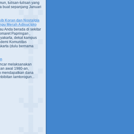
un, tulisan-tulisan yang
a buat sepanjang Januari
ib Koran dan Nostalgia
pu Merah Adisucipto
au Anda berada di sekitar
omaret Papringan ,
yakarta, dekat kampus
demi Komunitas
karta (dulu bernama
an
encar melaksanakan
an awal 1980-an,
h mendapatkan dana
bibitan lamtorogun...