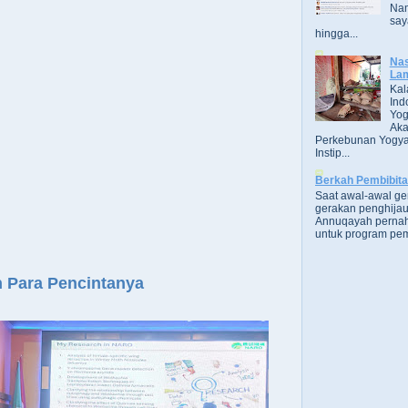
Nam
say
hingga...
Nas
Lam
Kal
Ind
Yog
Aka
Perkebunan Yogya
Instip...
Berkah Pembibit
Saat awal-awal g
gerakan penghijau
Annuqayah perna
untuk program pem
 Para Pencintanya