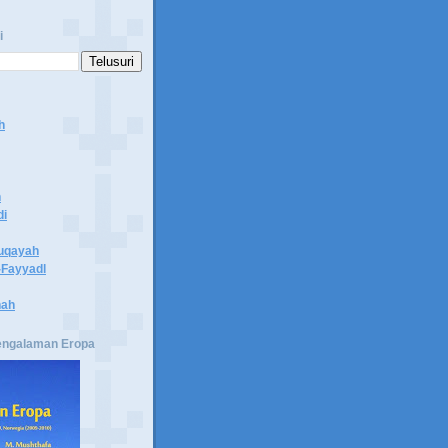
i
h
n
di
uqayah
Fayyadl
hah
engalaman Eropa