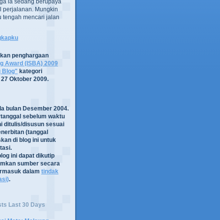
ga ia sedang berupaya
 perjalanan. Mungkin
tru tengah mencari jalan
ngkapku
tkan penghargaan
og Award (ISBA) 2009
g Blog"
kategori
 27 Oktober 2009.
ada bulan Desember 2004.
rtanggal sebelum waktu
i ditulis/disusun sesuai
nerbitan (tanggal
kan di blog ini untuk
asi.
log ini dapat dikutip
mkan sumber secara
termasuk dalam
tindak
asi)
.
sts Last 30 Days