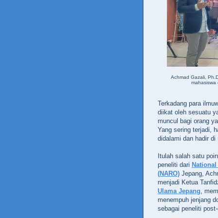
Achmad Gazali, Ph.D.
mahasiswa 
Terkadang para ilmu
diikat oleh sesuatu 
muncul bagi orang ya
Yang sering terjadi, 
didalami dan hadir d
Itulah salah satu po
peneliti dari
National
(NARO)
Jepang, Achm
menjadi Ketua Tanfi
Ulama Jepang
, mema
menempuh jenjang dok
sebagai peneliti post-