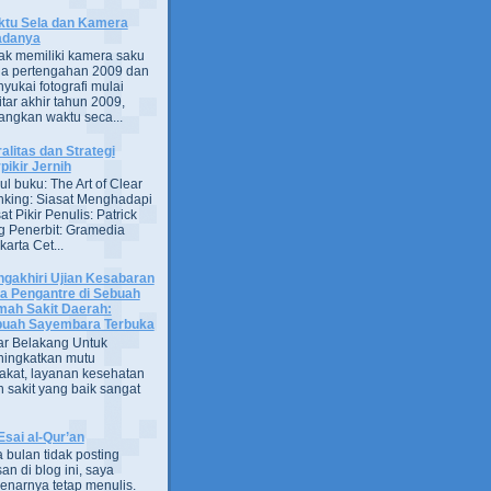
tu Sela dan Kamera
adanya
ak memiliki kamera saku
a pertengahan 2009 dan
yukai fotografi mulai
itar akhir tahun 2009,
ngkan waktu seca...
alitas dan Strategi
pikir Jernih
ul buku: The Art of Clear
nking: Siasat Menghadapi
at Pikir Penulis: Patrick
g Penerbit: Gramedia
arta Cet...
gakhiri Ujian Kesabaran
a Pengantre di Sebuah
ah Sakit Daerah:
uah Sayembara Terbuka
ar Belakang Untuk
ingkatkan mutu
kat, layanan kesehatan
 sakit yang baik sangat
Esai al-Qur’an
 bulan tidak posting
san di blog ini, saya
enarnya tetap menulis.