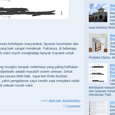
Wak
Se
Sej
pad
men
sek
saya kadang melua
Mor
Ber
Jud
mutu kehidupan masyarakat, layanan kesehatan dan
Thi
yang baik sangat mendesak. Faktanya, di beberapa
Ses
ah sakit masih menghadapi banyak masalah untuk
Kin
Pustaka Utama, Jak
Men
ng mungkin tampak sederhana yang paling kelihatan
Par
iperbaiki adalah masalah sistem antrean. Untuk
Rum
a secara lebih baik, saya beri Anda ilustrasi
Seb
Lat
 yakni pengalaman saya sendiri saat menjalani salah
men
 di sebuah rumah sakit.
kehidupan masyara
dan layanan rumah
mendesak. Fakt...
Label:
Daily Life
,
Social-Politics
42 
2 komentar
Dua
tuli
seb