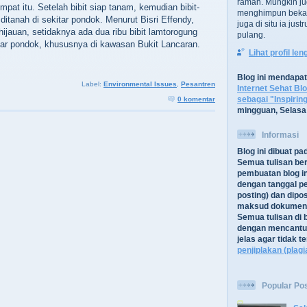
ramah. Mungkin ju
empat itu. Setelah bibit siap tanam, kemudian bibit-
menghimpun bekal
r ditanah di sekitar pondok. Menurut Bisri Effendy,
juga di situ ia jus
ijauan, setidaknya ada dua ribu bibit lamtorogung
pulang.
tar pondok, khususnya di kawasan Bukit Lancaran.
Lihat profil le
Blog ini mendapa
Label:
Environmental Issues
,
Pesantren
Internet Sehat Bl
sebagai "Inspirin
0 komentar
mingguan, Selasa
Informasi
Blog ini dibuat p
Semua tulisan be
pembuatan blog in
dengan tanggal pe
posting) dan dipos
maksud dokument
Semua tulisan di b
dengan mencantu
jelas agar tidak 
penjiplakan (plagi
Popular Po