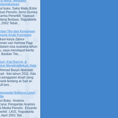
si Mata: Melawan
mbungkaman
ul buku: Saksi Mata (Edisi
ua) Penulis: Seno Gumira
darma Penerbit: Yayasan
tang Budaya, Yogyakarta
 2002 Tebal...
tian Tito dan Kenangan
orang Anak Kampung
strasi karya Zainur
hman van Hamme Pagi
, dalam sisa suasana tahun
u, saya mendapat berita
astian Tito, ...
Sari, Kiai Basyir, &
akat Mendisiplinkan Jiwa
Ahmad Basyir Abdullah
jad - foto tahun 2011. Ada
u penggalan kisah yang
arik tentang al-Sari al-
fi bes...
aspadai Bahaya Laten
dia
ul Buku : Analisis
ana: Pengantar Analisis
s Media Penulis : Eriyanto
erbit : LKiS, Yogyakarta
 April 2001 Teb...