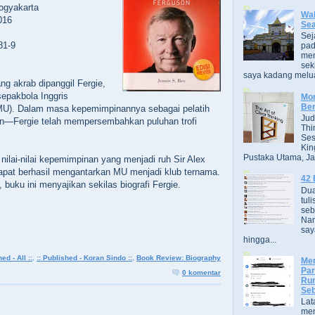
Yogyakarta
Wak
016
Se
Sej
81-9
pad
men
sek
saya kadang melua
ng akrab dipanggil Fergie,
sepakbola Inggris
Mor
Ber
MU). Dalam masa kepemimpinannya sebagai pelatih
Jud
un—Fergie telah mempersembahkan puluhan trofi
Thi
Ses
Kin
Pustaka Utama, Jak
nilai-nilai kepemimpinan yang menjadi ruh Sir Alex
apat berhasil mengantarkan MU menjadi klub ternama.
42 
buku ini menyajikan sekilas biografi Fergie.
Dua
tuli
seb
Nam
say
hingga...
ed - All ::
,
:: Published - Koran Sindo ::
,
Book Review: Biography
Men
Par
0 komentar
Rum
Seb
Lat
men