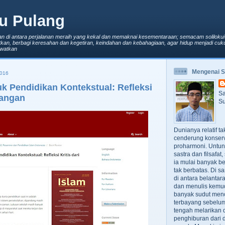
u Pulang
an di antara perjalanan meraih yang kekal dan memaknai kesementaraan; semacam solilokui
kan, berbagi keresahan dan kegetiran, keindahan dan kebahagiaan, agar hidup menjadi cuku
lewatkan
Mengenai 
016
k Pendidikan Kontekstual: Refleksi
Sa
pangan
Su
Dunianya relatif t
cenderung konserv
proharmoni. Untun
sastra dan filsafa
ia mulai banyak be
tak berbatas. Di s
di antara belanta
dan menulis kemu
banyak sudut men
terbayang sebelumn
tengah melarikan d
penghiburan dari 