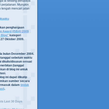
ga ia sedang berupaya
 perjalanan. Mungkin
tru tengah mencari jalan
ngkapku
tkan penghargaan
og Award (ISBA) 2009
g Blog"
kategori
 27 Oktober 2009.
ada bulan Desember 2004.
rtanggal sebelum waktu
i ditulis/disusun sesuai
nerbitan (tanggal
kan di blog ini untuk
asi.
log ini dapat dikutip
mkan sumber secara
termasuk dalam
tindak
asi)
.
sts Last 30 Days