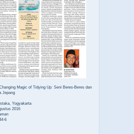
-Changing Magic of Tidying Up: Seni Beres-Beres dan
a Jepang
staka, Yogyakarta
gustus 2016
laman
44-6