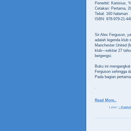
Penerbit: Kanisius, 
Cetakan: Pertama, 2
Tebal: 160 halaman
ISBN: 978-979-21-44
Sir Alex Ferguson, ya
adalah legenda klub 
Manchester United (
klub—sekitar 27 tah
bergengsi.
Buku ini mengangkat 
Ferguson sehingga d
Pada bagian pertama, 
.
Read More..
Label:
:: Publish