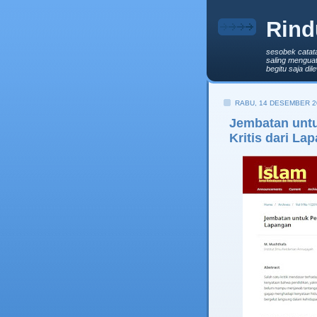
Rind
sesobek catat
saling menguat
begitu saja di
RABU, 14 DESEMBER 2
Jembatan untu
Kritis dari La