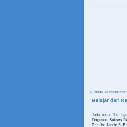
SENIN, 28 NOVEMBER 
Belajar dari 
Judul buku: The Lege
Ferguson: Sukses Ti
Penulis: Jennie S. B