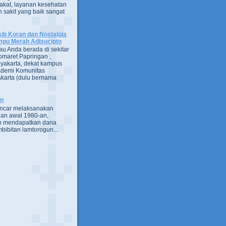
kat, layanan kesehatan
 sakit yang baik sangat
ib Koran dan Nostalgia
pu Merah Adisucipto
au Anda berada di sekitar
omaret Papringan ,
yakarta, dekat kampus
demi Komunitas
karta (dulu bernama
an
encar melaksanakan
an awal 1980-an,
h mendapatkan dana
bibitan lamtorogun...