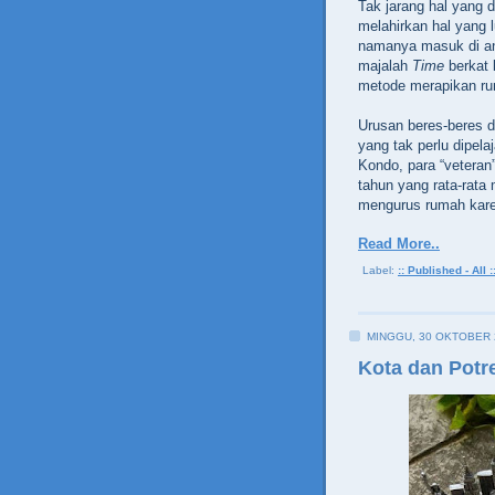
Tak jarang hal yang d
melahirkan hal yang 
namanya masuk di a
majalah
Time
berkat
metode merapikan r
Urusan beres-beres d
yang tak perlu dipel
Kondo, para “veteran
tahun yang rata-rata
mengurus rumah kare
Read More..
Label:
:: Published - All :
MINGGU, 30 OKTOBER 
Kota dan Potr