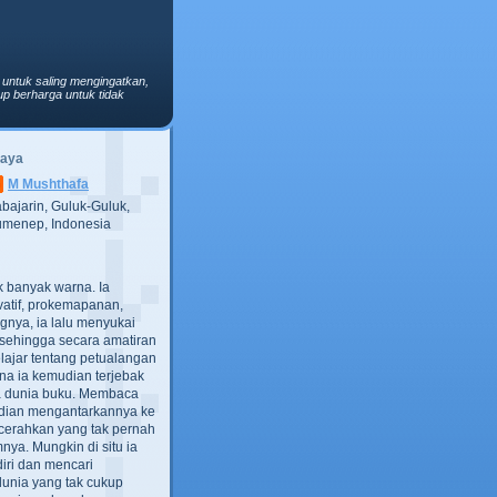
 untuk saling mengingatkan,
p berharga untuk tidak
Saya
M Mushthafa
bajarin, Guluk-Guluk,
menep, Indonesia
ak banyak warna. Ia
atif, prokemapanan,
gnya, ia lalu menyukai
t, sehingga secara amatiran
lajar tentang petualangan
ana ia kemudian terjebak
ra dunia buku. Membaca
dian mengantarkannya ke
cerahkan yang tak pernah
ya. Mungkin di situ ia
iri dan mencari
dunia yang tak cukup