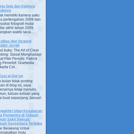
tu Sela dan Kamera
adanya
ak memiliki kamera saku
a pertengahan 2009 dan
yukai fotografi mulai
itar akhir tahun 2009,
ngkan waktu seca...
alitas dan Strategi
pikir Jernih
ul buku: The Art of Clear
nking: Siasat Menghadapi
at Pikir Penulis: Patrick
g Penerbit: Gramedia
arta Cet...
Esai al-Qur’an
 bulan tidak posting
san di blog ini, saya
enarnya tetap menulis.
un, tulisan-tulisan yang
a buat sepanjang Januari
gakhiri Ujian Kesabaran
a Pengantre di Sebuah
ah Sakit Daerah:
uah Sayembara Terbuka
ar Belakang Untuk
ingkatkan mutu