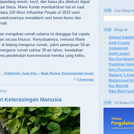
ipandang remeh, kecil, dan biasa jika ditekuni dapat
luar biasa. Marie Kondo membuktikan hal ini saat
Cari Blog In
ntara
100 Most Influential People of 2015
versi
 ketekunannya mendalami seni beres-beres dan
umah.
Blogroll
an merapikan rumah selama ini dianggap hal sepele
Ahmad Sahida
ajari secara khusus. Kenyataannya, menurut Marie
Andi Arsana
” di bidang mengurus rumah, yakni perempuan 50-an
Annuqayah
 mengurus rumah sekitar 30-an tahun, kewalahan
Dewi Lestari
na pendekatan konvensional mereka yang keliru.
Eka Kurniawa
Faustinus Han
Heru Prasetya
:
,
:: Published - Jawa Pos ::
,
Book Review: Environmental Issues
Madaris 3 Ann
0 komentar
Muhammad Al-
Nur Mursidi
Rika Iffati Fari
2016
et Keterasingan Manusia
10 Bulan P