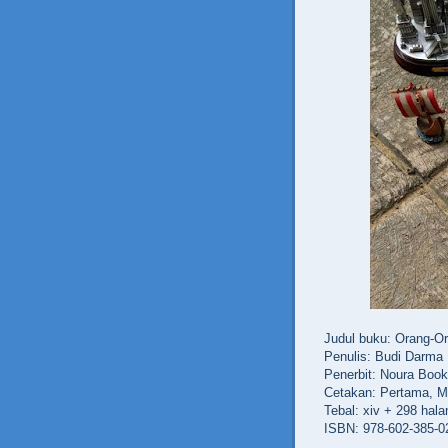
Judul buku: Orang-O
Penulis: Budi Darma
Penerbit: Noura Book
Cetakan: Pertama, M
Tebal: xiv + 298 hal
ISBN: 978-602-385-0