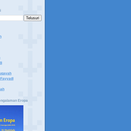
i
h
n
di
uqayah
Fayyadl
hah
engalaman Eropa