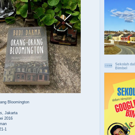
Sekolah da
Bimbel
rang Bloomington
s, Jakarta
ei 2016
aman
21-1