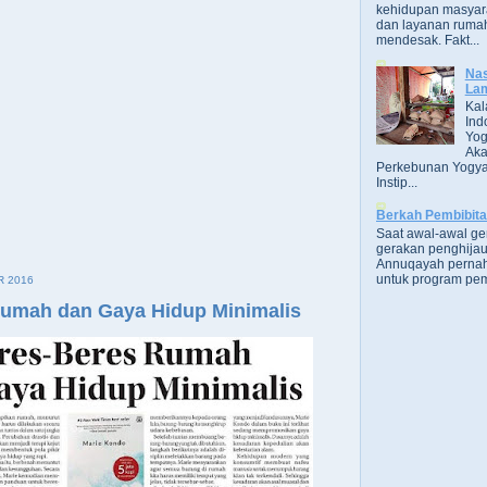
kehidupan masyara
dan layanan rumah
mendesak. Fakt...
Nas
Lam
Kal
Ind
Yog
Aka
Perkebunan Yogya
Instip...
Berkah Pembibit
Saat awal-awal g
gerakan penghijau
Annuqayah perna
untuk program pem
R 2016
Rumah dan Gaya Hidup Minimalis