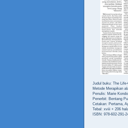
Judul buku: The Life
Metode Merapikan al
Penulis: Marie Kondo
Penerbit: Bentang Pu
Cetakan: Pertama, A
Tebal: xviii + 206 ha
ISBN: 978-602-291-2