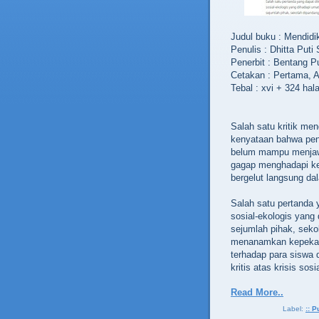
Judul buku : Mendi
Penulis : Dhitta Puti
Penerbit : Bentang P
Cetakan : Pertama, A
Tebal : xvi + 324 ha
Salah satu kritik men
kenyataan bahwa pen
belum mampu menjaw
gagap menghadapi ke
bergelut langsung da
Salah satu pertanda 
sosial-ekologis yang
sejumlah pihak, sek
menanamkan kepekaan
terhadap para siswa 
kritis atas krisis so
Read More..
Label:
:: P