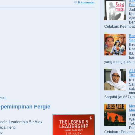
Sak
0 komentar
Pe
Jud
Ked
Aji
Ben
Cetakan: Keempat,
Bas
Se
Ilu
Ra
itu
bar
yang mengejutkan. B
Al-
Tir
KH 
Saj
sat
men
Saqathi (w. 867), su
2016
Kepemimpinan Fergie
Mew
Me
Jud
Wac
nd’s Leadership Sir Alex
Tek
ada Henti
Pen
Cetakan : Pertama,
ev