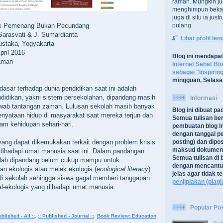
ramah. Mungkin ju
menghimpun bekal
juga di situ ia jus
dik Pemenang Bukan Pecundang
pulang.
 Sarasvati & J. Sumardianta
Lihat profil le
ustaka, Yogyakarta
pril 2016
Blog ini mendapa
laman
Internet Sehat Bl
sebagai "Inspirin
mingguan, Selasa
dasar terhadap dunia pendidikan saat ini adalah
didikan, yakni sistem persekolahan, dipandang masih
Informasi
ab tantangan zaman. Lulusan sekolah masih banyak
Blog ini dibuat p
nyataan hidup di masyarakat saat mereka terjun dan
Semua tulisan be
lam kehidupan sehari-hari.
pembuatan blog in
dengan tanggal pe
yang dapat dikemukakan terkait dengan problem krisis
posting) dan dipos
maksud dokument
 dihadapi umat manusia saat ini. Dalam pandangan
Semua tulisan di b
olah dipandang belum cukup mampu untuk
dengan mencantu
 ekologis atau melek ekologis (
ecological literacy
)
jelas agar tidak 
di sekolah sehingga siswa gagal memberi tanggapan
penjiplakan (plagi
sial-ekologis yang dihadapi umat manusia.
Popular Po
ublished - All ::
,
:: Published - Journal ::
,
Book Review: Education