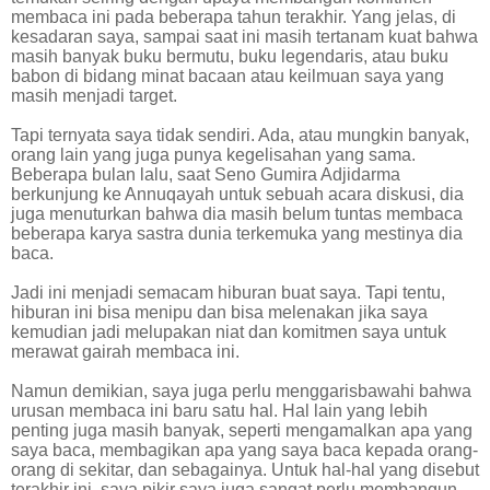
membaca ini pada beberapa tahun terakhir. Yang jelas, di
kesadaran saya, sampai saat ini masih tertanam kuat bahwa
masih banyak buku bermutu, buku legendaris, atau buku
babon di bidang minat bacaan atau keilmuan saya yang
masih menjadi target.
Tapi ternyata saya tidak sendiri. Ada, atau mungkin banyak,
orang lain yang juga punya kegelisahan yang sama.
Beberapa bulan lalu, saat Seno Gumira Adjidarma
berkunjung ke Annuqayah untuk sebuah acara diskusi, dia
juga menuturkan bahwa dia masih belum tuntas membaca
beberapa karya sastra dunia terkemuka yang mestinya dia
baca.
Jadi ini menjadi semacam hiburan buat saya. Tapi tentu,
hiburan ini bisa menipu dan bisa melenakan jika saya
kemudian jadi melupakan niat dan komitmen saya untuk
merawat gairah membaca ini.
Namun demikian, saya juga perlu menggarisbawahi bahwa
urusan membaca ini baru satu hal. Hal lain yang lebih
penting juga masih banyak, seperti mengamalkan apa yang
saya baca, membagikan apa yang saya baca kepada orang-
orang di sekitar, dan sebagainya. Untuk hal-hal yang disebut
terakhir ini, saya pikir saya juga sangat perlu membangun