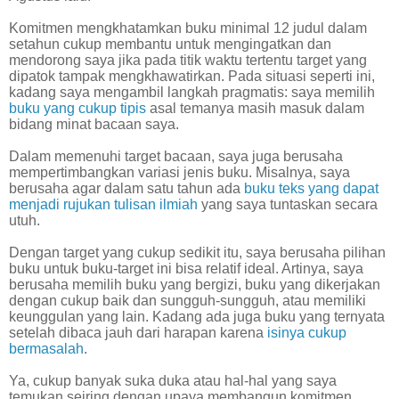
Komitmen mengkhatamkan buku minimal 12 judul dalam
setahun cukup membantu untuk mengingatkan dan
mendorong saya jika pada titik waktu tertentu target yang
dipatok tampak mengkhawatirkan. Pada situasi seperti ini,
kadang saya mengambil langkah pragmatis: saya memilih
buku yang cukup tipis
asal temanya masih masuk dalam
bidang minat bacaan saya.
Dalam memenuhi target bacaan, saya juga berusaha
mempertimbangkan variasi jenis buku. Misalnya, saya
berusaha agar dalam satu tahun ada
buku teks yang dapat
menjadi rujukan tulisan ilmiah
yang saya tuntaskan secara
utuh.
Dengan target yang cukup sedikit itu, saya berusaha pilihan
buku untuk buku-target ini bisa relatif ideal. Artinya, saya
berusaha memilih buku yang bergizi, buku yang dikerjakan
dengan cukup baik dan sungguh-sungguh, atau memiliki
keunggulan yang lain. Kadang ada juga buku yang ternyata
setelah dibaca jauh dari harapan karena
isinya cukup
bermasalah
.
Ya, cukup banyak suka duka atau hal-hal yang saya
temukan seiring dengan upaya membangun komitmen