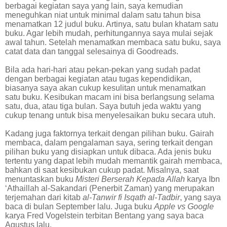
berbagai kegiatan saya yang lain, saya kemudian
meneguhkan niat untuk minimal dalam satu tahun bisa
menamatkan 12 judul buku. Artinya, satu bulan khatam satu
buku. Agar lebih mudah, perhitungannya saya mulai sejak
awal tahun. Setelah menamatkan membaca satu buku, saya
catat data dan tanggal selesainya di Goodreads.
Bila ada hari-hari atau pekan-pekan yang sudah padat
dengan berbagai kegiatan atau tugas kependidikan,
biasanya saya akan cukup kesulitan untuk menamatkan
satu buku. Kesibukan macam ini bisa berlangsung selama
satu, dua, atau tiga bulan. Saya butuh jeda waktu yang
cukup tenang untuk bisa menyelesaikan buku secara utuh.
Kadang juga faktornya terkait dengan pilihan buku. Gairah
membaca, dalam pengalaman saya, sering terkait dengan
pilihan buku yang disiapkan untuk dibaca. Ada jenis buku
tertentu yang dapat lebih mudah memantik gairah membaca,
bahkan di saat kesibukan cukup padat. Misalnya, saat
menuntaskan buku
Misteri Berserah Kepada Allah
karya Ibn
‘Athaillah al-Sakandari (Penerbit Zaman) yang merupakan
terjemahan dari kitab
al-Tanwir fi Isqath al-Tadbir
, yang saya
baca di bulan September lalu. Juga buku
Apple vs Google
karya Fred Vogelstein terbitan Bentang yang saya baca
Agustus lalu.