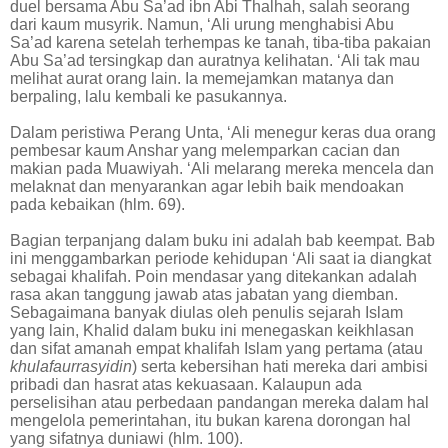
duel bersama Abu Sa’ad ibn Abi Thalhah, salah seorang
dari kaum musyrik. Namun, ‘Ali urung menghabisi Abu
Sa’ad karena setelah terhempas ke tanah, tiba-tiba pakaian
Abu Sa’ad tersingkap dan auratnya kelihatan. ‘Ali tak mau
melihat aurat orang lain. Ia memejamkan matanya dan
berpaling, lalu kembali ke pasukannya.
Dalam peristiwa Perang Unta, ‘Ali menegur keras dua orang
pembesar kaum Anshar yang melemparkan cacian dan
makian pada Muawiyah. ‘Ali melarang mereka mencela dan
melaknat dan menyarankan agar lebih baik mendoakan
pada kebaikan (hlm. 69).
Bagian terpanjang dalam buku ini adalah bab keempat. Bab
ini menggambarkan periode kehidupan ‘Ali saat ia diangkat
sebagai khalifah. Poin mendasar yang ditekankan adalah
rasa akan tanggung jawab atas jabatan yang diemban.
Sebagaimana banyak diulas oleh penulis sejarah Islam
yang lain, Khalid dalam buku ini menegaskan keikhlasan
dan sifat amanah empat khalifah Islam yang pertama (atau
khulafaurrasyidin
) serta kebersihan hati mereka dari ambisi
pribadi dan hasrat atas kekuasaan. Kalaupun ada
perselisihan atau perbedaan pandangan mereka dalam hal
mengelola pemerintahan, itu bukan karena dorongan hal
yang sifatnya duniawi (hlm. 100).