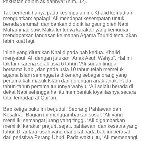
kekuatan dalam akidahnya” (hlm. 32).
Tak berhenti hanya pada kesimpulan ini, Khalid kemudian
menguatkan: apalagi ‘Ali mendapat kesempatan untuk
berada serumah dan bahkan dididik langsung oleh Nabi
Muhammad saw. Maka tentunya karakter yang kemudian
mendapatkan landasan keimanan Agama Tauhid tentu akan
lebih kuat lagi.
Inilah yang diuraikan Khalid pada bab kedua. Khalid
menyebut ‘Ali dengan julukan “Anak Asuh Wahyu”. Hal ini
tak lain karena sejak usia 6 tahun ‘Ali sudah tinggal
bersama Nabi, dan pada usia 10 tahun telah memeluk
agama Islam sehingga ia dikenang sebagai orang yang
pertama kali masuk Islam dari golongan anak-anak. Pada
tahun-tahun pertama turunnya wahyu, ‘Ali selalu berada di
dekat Nabi sehingga hal itu membentuk loyalitasnya secara
total terhadap al-Qur’an.
Bab ketiga buku ini berjudul “Seorang Pahlawan dan
Kesatria”. Bagian ini menggambarkan sosok ‘Ali yang
memiliki semangat juang yang tinggi. ‘Ali digambarkan
memiliki karakter prajurit sejati, pahlawan, dan kesatria yang
luhur. Di antara kisah yang diangkat pada bab ini berasal
dari peristiwa Perang Uhud. Pada waktu itu, ‘Ali memenangi