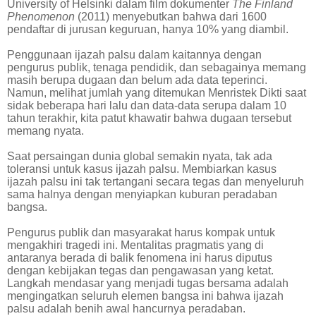
University of Helsinki dalam film dokumenter
The Finland
Phenomenon
(2011) menyebutkan bahwa dari 1600
pendaftar di jurusan keguruan, hanya 10% yang diambil.
Penggunaan ijazah palsu dalam kaitannya dengan
pengurus publik, tenaga pendidik, dan sebagainya memang
masih berupa dugaan dan belum ada data teperinci.
Namun, melihat jumlah yang ditemukan Menristek Dikti saat
sidak beberapa hari lalu dan data-data serupa dalam 10
tahun terakhir, kita patut khawatir bahwa dugaan tersebut
memang nyata.
Saat persaingan dunia global semakin nyata, tak ada
toleransi untuk kasus ijazah palsu. Membiarkan kasus
ijazah palsu ini tak tertangani secara tegas dan menyeluruh
sama halnya dengan menyiapkan kuburan peradaban
bangsa.
Pengurus publik dan masyarakat harus kompak untuk
mengakhiri tragedi ini. Mentalitas pragmatis yang di
antaranya berada di balik fenomena ini harus diputus
dengan kebijakan tegas dan pengawasan yang ketat.
Langkah mendasar yang menjadi tugas bersama adalah
mengingatkan seluruh elemen bangsa ini bahwa ijazah
palsu adalah benih awal hancurnya peradaban.