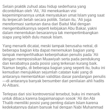
Selain praktik zuhud atau hidup sederhana yang
dicontohkan oleh ‘Ali, ‘Ali menekankan visi
kepemimpinannya untuk menyatukan umat Islam yang saat
itu terpecah belah secara politik. Selain itu, ‘Ali juga
mereformasi santunan dana dari Baitul Mal dengan
mengembalikannya seperti kebijakan Abu Bakar, yakni
dalam menentukan besarannya tak mempertimbangkan
siapa yang lebih dulu masuk Islam.
Yang menarik dicatat, meski tampak berusaha netral, di
beberapa bagian kita dapat menemukan bagian yang
tampak memperlihatkan keberpihakan penulis pada ‘Ali
dengan memposisikan Muawiyah serta pada pendukung
dan kerabatnya pada posisi yang terkesan kurang baik.
Namun begitu, di beberapa bagian yang seperti itu, buku ini
kemudian merujukkan sejumlah catatan kaki yang di
antaranya mementahkan validitas dasar pandangan penulis
—di antaranya banyak bersumber dari penilaian ahli hadits
Al-Albani.
Terlepas dari sisi kontroversial tersebut, buku ini menarik
untuk dibaca karena bagaimanapun sosok ‘Ali ibn Abi
Thalib memiliki posisi yang penting dalam Islam karena
kedekatannya dalam banyak hal dengan Nabi Muhammad