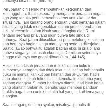
pancinya bisa hamil (hlm. 79).
Perubahan diri sering membutuhkan keteguhan dan
kesungguhan. Saat seseorang mengalami perasaan negatif,
ego yang terluka perlu berusaha keras untuk keluar dari
situasinya. Tapi kadang orang enggan untuk bertahan dalam
situasi yang tidak mengenakkan dalam proses perubahan
diri. Ini tecermin dalam kisah yang diangkat oleh Rumi
tentang seorang pria yang ingin punya tato singa di
bahunya. Saat jarum ditusukkan, si pria melolong kesakitan
dan bertanya bagian singa mana yang sedang dikerjakan.
Saat dijawab bahwa itu adalah bagian ekor, si pria bilang
bahwa singanya tak usah ekor saja. Demikian seterusnya
hingga akhirnya tato gagal dibuat (hlm. 144-145).
Meski kisah-kisah jenaka dan reflektif dalam buku ini
sumbernya beragam dan tidak faktual, di setiap bab penulis
buku ini menyajikan kutipan hikmah dari al-Qur’an, hadis,
atau aforisme tokoh-tokoh sufi terkemuka terkait tema yang
sedang diangkat. Sumber hadisnya diambil dari kitab hadis
yang otoritatif. Selain itu, penulis juga memberi panduan
praktis bagaimana untuk melatih hal yang terkait tema yang
diangkat.
Saat mengangkat tema syukur, misalnya, penulis di