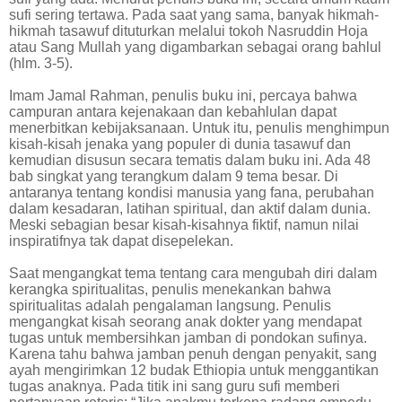
sufi sering tertawa. Pada saat yang sama, banyak hikmah-
hikmah tasawuf dituturkan melalui tokoh Nasruddin Hoja
atau Sang Mullah yang digambarkan sebagai orang bahlul
(hlm. 3-5).
Imam Jamal Rahman, penulis buku ini, percaya bahwa
campuran antara kejenakaan dan kebahlulan dapat
menerbitkan kebijaksanaan. Untuk itu, penulis menghimpun
kisah-kisah jenaka yang populer di dunia tasawuf dan
kemudian disusun secara tematis dalam buku ini. Ada 48
bab singkat yang terangkum dalam 9 tema besar. Di
antaranya tentang kondisi manusia yang fana, perubahan
dalam kesadaran, latihan spiritual, dan aktif dalam dunia.
Meski sebagian besar kisah-kisahnya fiktif, namun nilai
inspiratifnya tak dapat disepelekan.
Saat mengangkat tema tentang cara mengubah diri dalam
kerangka spiritualitas, penulis menekankan bahwa
spiritualitas adalah pengalaman langsung. Penulis
mengangkat kisah seorang anak dokter yang mendapat
tugas untuk membersihkan jamban di pondokan sufinya.
Karena tahu bahwa jamban penuh dengan penyakit, sang
ayah mengirimkan 12 budak Ethiopia untuk menggantikan
tugas anaknya. Pada titik ini sang guru sufi memberi