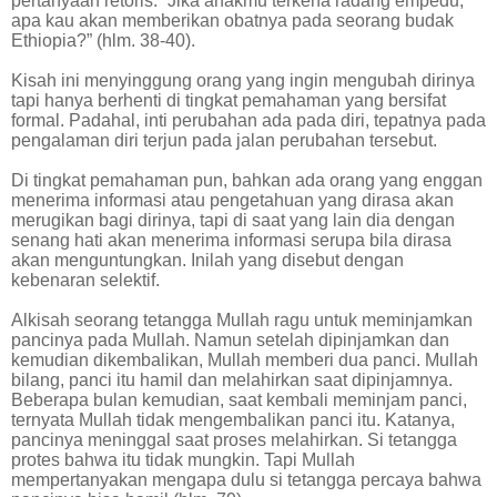
pertanyaan retoris: “Jika anakmu terkena radang empedu,
apa kau akan memberikan obatnya pada seorang budak
Ethiopia?” (hlm. 38-40).
Kisah ini menyinggung orang yang ingin mengubah dirinya
tapi hanya berhenti di tingkat pemahaman yang bersifat
formal. Padahal, inti perubahan ada pada diri, tepatnya pada
pengalaman diri terjun pada jalan perubahan tersebut.
Di tingkat pemahaman pun, bahkan ada orang yang enggan
menerima informasi atau pengetahuan yang dirasa akan
merugikan bagi dirinya, tapi di saat yang lain dia dengan
senang hati akan menerima informasi serupa bila dirasa
akan menguntungkan. Inilah yang disebut dengan
kebenaran selektif.
Alkisah seorang tetangga Mullah ragu untuk meminjamkan
pancinya pada Mullah. Namun setelah dipinjamkan dan
kemudian dikembalikan, Mullah memberi dua panci. Mullah
bilang, panci itu hamil dan melahirkan saat dipinjamnya.
Beberapa bulan kemudian, saat kembali meminjam panci,
ternyata Mullah tidak mengembalikan panci itu. Katanya,
pancinya meninggal saat proses melahirkan. Si tetangga
protes bahwa itu tidak mungkin. Tapi Mullah
mempertanyakan mengapa dulu si tetangga percaya bahwa