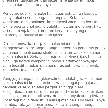
direpresentasikan dengan ijazah ternyata palsu maka
jelaslah dampak turunannya.
Pengurus publik menjalankan tugas pelayanan kepada
masyarakat sesuai dengan bidangnya. Selain visi,
kepekaan, dan komitmen, kompetensi yang juga bersifat
teknis-operasional juga dibutuhkan dalam menerjemahkan
visi dan menjalankan program kerja. Itulah yang di
antaranya dibuktikan dengan ijazah.
Ditemukannya kasus ijazah palsu ini menjadi
mengkhawatirkan: jangan-jangan beberapa pengurus publik
yang menempati posisi strategis juga termasuk konsumen
ijazah palsu ini. Sebagai ukuran kompetensi, ijazah palsu
bisa juga berarti kompetensi palsu. Pertanyaannya, apa
yang bisa diharapkan dari pengurus publik yang ternyata
kompetensinya palsu?
Yang juga sangat mengkhawatirkan adalah jika konsumen
ijazah palsu ini kemudian berperan sebagai pengajar atau
pendidik di sekolah atau perguruan tinggi. Saat
kesejahteraan profesi di dunia pendidikan berkat kebijakan
sertifikasi guru menjadi semakin baik, banyak orang tertarik
untuk terjun di bidang ini. Kasus ijazah palsu ini seharusnya
membuat kita jadi benar-benar khawatir: jangan-jangan