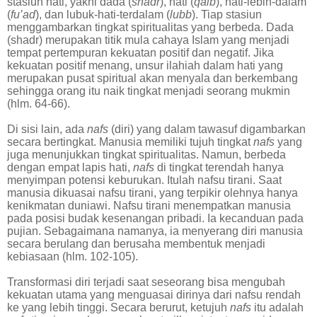
stasiun hati, yakni dada (
shadr
), hati (
qalb
), hati-lebih-dalam
(
fu’ad
), dan lubuk-hati-terdalam (
lubb
). Tiap stasiun
menggambarkan tingkat spiritualitas yang berbeda. Dada
(shadr) merupakan titik mula cahaya Islam yang menjadi
tempat pertempuran kekuatan positif dan negatif. Jika
kekuatan positif menang, unsur ilahiah dalam hati yang
merupakan pusat spiritual akan menyala dan berkembang
sehingga orang itu naik tingkat menjadi seorang mukmin
(hlm. 64-66).
Di sisi lain, ada
nafs
(diri) yang dalam tawasuf digambarkan
secara bertingkat. Manusia memiliki tujuh tingkat
nafs
yang
juga menunjukkan tingkat spiritualitas. Namun, berbeda
dengan empat lapis hati,
nafs
di tingkat terendah hanya
menyimpan potensi keburukan. Itulah nafsu tirani. Saat
manusia dikuasai nafsu tirani, yang terpikir olehnya hanya
kenikmatan duniawi. Nafsu tirani menempatkan manusia
pada posisi budak kesenangan pribadi. Ia kecanduan pada
pujian. Sebagaimana namanya, ia menyerang diri manusia
secara berulang dan berusaha membentuk menjadi
kebiasaan (hlm. 102-105).
Transformasi diri terjadi saat seseorang bisa mengubah
kekuatan utama yang menguasai dirinya dari nafsu rendah
ke yang lebih tinggi. Secara berurut, ketujuh
nafs
itu adalah