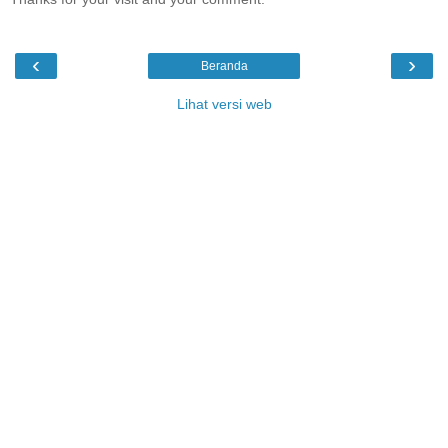
‹
›
Beranda
Lihat versi web