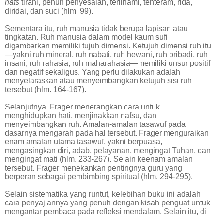
nafs
tirani, penuh penyesalan, terilhami, tenteram, rida,
diridai, dan suci (hlm. 99).
Sementara itu, ruh manusia tidak berupa lapisan atau
tingkatan. Ruh manusia dalam model kaum sufi
digambarkan memiliki tujuh dimensi. Ketujuh dimensi ruh itu
—yakni ruh mineral, ruh nabati, ruh hewani, ruh pribadi, ruh
insani, ruh rahasia, ruh maharahasia—memiliki unsur positif
dan negatif sekaligus. Yang perlu dilakukan adalah
menyelaraskan atau menyeimbangkan ketujuh sisi ruh
tersebut (hlm. 164-167).
Selanjutnya, Frager menerangkan cara untuk
menghidupkan hati, menjinakkan nafsu, dan
menyeimbangkan ruh. Amalan-amalan tasawuf pada
dasarnya mengarah pada hal tersebut. Frager menguraikan
enam amalan utama tasawuf, yakni berpuasa,
mengasingkan diri, adab, pelayanan, mengingat Tuhan, dan
mengingat mati (hlm. 233-267). Selain keenam amalan
tersebut, Frager menekankan pentingnya guru yang
berperan sebagai pembimbing spiritual (hlm. 294-295).
Selain sistematika yang runtut, kelebihan buku ini adalah
cara penyajiannya yang penuh dengan kisah penguat untuk
mengantar pembaca pada refleksi mendalam. Selain itu, di