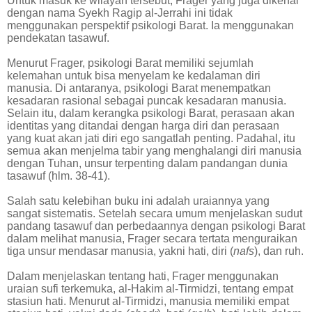
Untuk masuk ke wilayah tersebut, Frager yang juga dikenal
dengan nama Syekh Ragip al-Jerrahi ini tidak
menggunakan perspektif psikologi Barat. Ia menggunakan
pendekatan tasawuf.
Menurut Frager, psikologi Barat memiliki sejumlah
kelemahan untuk bisa menyelam ke kedalaman diri
manusia. Di antaranya, psikologi Barat menempatkan
kesadaran rasional sebagai puncak kesadaran manusia.
Selain itu, dalam kerangka psikologi Barat, perasaan akan
identitas yang ditandai dengan harga diri dan perasaan
yang kuat akan jati diri ego sangatlah penting. Padahal, itu
semua akan menjelma tabir yang menghalangi diri manusia
dengan Tuhan, unsur terpenting dalam pandangan dunia
tasawuf (hlm. 38-41).
Salah satu kelebihan buku ini adalah uraiannya yang
sangat sistematis. Setelah secara umum menjelaskan sudut
pandang tasawuf dan perbedaannya dengan psikologi Barat
dalam melihat manusia, Frager secara tertata menguraikan
tiga unsur mendasar manusia, yakni hati, diri (
nafs
), dan ruh.
Dalam menjelaskan tentang hati, Frager menggunakan
uraian sufi terkemuka, al-Hakim al-Tirmidzi, tentang empat
stasiun hati. Menurut al-Tirmidzi, manusia memiliki empat