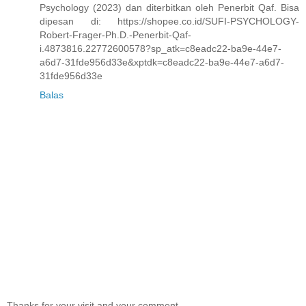
Psychology (2023) dan diterbitkan oleh Penerbit Qaf. Bisa
dipesan di: https://shopee.co.id/SUFI-PSYCHOLOGY-
Robert-Frager-Ph.D.-Penerbit-Qaf-
i.4873816.22772600578?sp_atk=c8eadc22-ba9e-44e7-
a6d7-31fde956d33e&xptdk=c8eadc22-ba9e-44e7-a6d7-
31fde956d33e
Balas
Thanks for your visit and your comment.