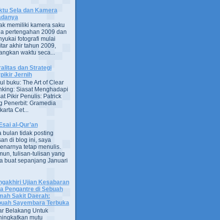
tu Sela dan Kamera
adanya
ak memiliki kamera saku
a pertengahan 2009 dan
yukai fotografi mulai
itar akhir tahun 2009,
ngkan waktu seca...
alitas dan Strategi
pikir Jernih
ul buku: The Art of Clear
nking: Siasat Menghadapi
at Pikir Penulis: Patrick
g Penerbit: Gramedia
arta Cet...
Esai al-Qur’an
 bulan tidak posting
san di blog ini, saya
enarnya tetap menulis.
un, tulisan-tulisan yang
a buat sepanjang Januari
gakhiri Ujian Kesabaran
a Pengantre di Sebuah
ah Sakit Daerah:
uah Sayembara Terbuka
ar Belakang Untuk
ingkatkan mutu