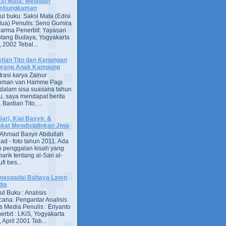
si Mata: Melawan
mbungkaman
ul buku: Saksi Mata (Edisi
ua) Penulis: Seno Gumira
darma Penerbit: Yayasan
tang Budaya, Yogyakarta
 2002 Tebal...
tian Tito dan Kenangan
orang Anak Kampung
strasi karya Zainur
hman van Hamme Pagi
, dalam sisa suasana tahun
u, saya mendapat berita
astian Tito, ...
Sari, Kiai Basyir, &
akat Mendisiplinkan Jiwa
Ahmad Basyir Abdullah
jad - foto tahun 2011. Ada
u penggalan kisah yang
arik tentang al-Sari al-
fi bes...
aspadai Bahaya Laten
dia
ul Buku : Analisis
ana: Pengantar Analisis
s Media Penulis : Eriyanto
erbit : LKiS, Yogyakarta
 April 2001 Teb...