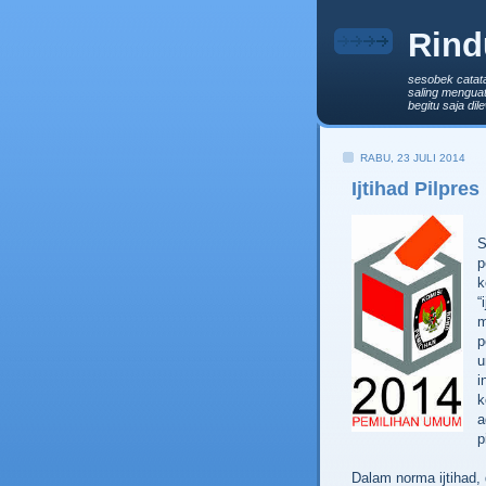
Rind
sesobek catat
saling menguat
begitu saja di
RABU, 23 JULI 2014
Ijtihad Pilpres
S
p
k
“
m
p
u
i
k
a
p
Dalam norma ijtihad,