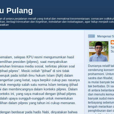
u Pulang
an di antara perjalanan meraih yang kekal dan memaknai kesementaraan; semacam solilokui
kan, berbagi keresahan dan kegetiran, keindahan dan kebahagiaan, agar hidup menjadi cuku
lewatkan
Mengenai 
Sa
Su
emalam, selepas KPU resmi mengumumkan hasil
emilihan presiden (pilpres), saat menyaksikan
Dunianya relatif t
eriuhan linimasa media sosial, terlintas pikiran soal
cenderung konserv
ijtihad pilpres”. Meski istilah “ijtihad” di sini tidak
proharmoni. Untun
erujuk pada istilah ilmu hukum Islam (
fiqh
) dalam
sastra dan filsafa
engertian yang ketat, saya berpikir cukup pas rasanya
ia mulai banyak be
ntuk mengutip salah satu norma Islam tentang ijtihad
tak berbatas. Di s
ni dan membincangnya dalam konteks pilpres. Dalam
di antara belanta
onteks ini, yang saya maksud dengan ijtihad pilpres
dan menulis kemu
dalah upaya sungguh-sungguh untuk menentukan
banyak sudut men
terbayang sebelumn
ilihan dalam pilpres yang tahun ini cukup memanas.
tengah melarikan d
penghiburan dari 
 dengan berdasar pada hadis Nabi, dinyatakan bahwa