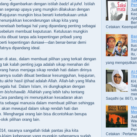
Sak
dang digambarkan dengan istilah
badzl al-juhd
. Istilah
Pe
hkan segenap upaya yang mungkin dilakukan dengan
Jud
Ked
ejujuran mungkin bisa berarti keterbukaan untuk
Aji
enunjukkan kecenderungan sikap kita yang
Ben
enelaah berbagai hal yang dipandang penting sebagai
Cetakan: Keempat,
sebelum membuat keputusan. Ketulusan mungkin
Bas
 kita dibuat tanpa ada kepentingan pribadi yang
Se
perti kepentingan duniawi—dan benar-benar demi
Ilu
fatnya dipandang ideal.
Ra
itu
bar
 di atas, dalam membuat pilihan yang terkait dengan
yang mengejutkan. B
g tak kalah penting juga adalah sikap menahan diri
rang harus menjaga sikap rendah hati dalam dirinya
Al-
annya sudah dibuat berdasar kesungguhan, kejujuran,
Tir
u akhir hasil ijtihad adalah Allah. Allah-lah yang Maha
KH 
Saj
egala hal. Dalam Islam, ini diungkapkan dengan
sat
am bishshawâb
. Allahlah yang lebih tahu tentang
men
. Cara pandang ini menunjukkan kesadaran akan
Saqathi (w. 867), su
ita sebagai manusia dalam membuat pilihan sehingga
Mew
t akan mewujud dalam sikap rendah hati dan
Me
n. Menghargai orang lain bisa dicontohkan berupa
Jud
olok pilihan orang lain.
Wac
Tek
Pen
2014, rasanya sangatlah tidak pantas jika kita
Cetakan : Pertama,
m-klaim kebenaran yang mungkin sebenarnya sudah