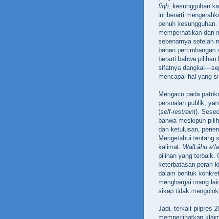
fiqh
, kesungguhan ka
ini berarti mengera
penuh kesungguhan. K
memperhatikan dan m
sebenarnya setelah m
bahan pertimbangan 
berarti bahwa pilihan
sifatnya dangkal—se
mencapai hal yang si
Mengacu pada patokan
persoalan publik, yan
(
self-restraint
). Seseo
bahwa meskipun pilih
dan ketulusan, penent
Mengetahui tentang s
kalimat:
WalLâhu a‘l
pilihan yang terbaik
keterbatasan peran k
dalam bentuk konkre
menghargai orang lai
sikap tidak mengolok-
Jadi, terkait pilpres 
memperlihatkan klai