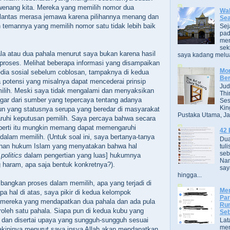
enang kita. Mereka yang memilih nomor dua
Wak
 lantas merasa jemawa karena pilihannya menang dan
Se
 temannya yang memilih nomor satu tidak lebih baik
Sej
pad
men
sek
hala atau dua pahala menurut saya bukan karena hasil
saya kadang melua
a proses. Melihat beberapa informasi yang disampaikan
Mor
dia sosial sebelum coblosan, tampaknya di kedua
Ber
potensi yang misalnya dapat mencederai prinsip
Jud
ilih. Meski saya tidak mengalami dan menyaksikan
Thi
gar dari sumber yang tepercaya tentang adanya
Ses
Kin
un yang statusnya serupa yang beredar di masyarakat
Pustaka Utama, Jak
uhi keputusan pemilih. Saya percaya bahwa secara
eperti itu mungkin memang dapat memengaruhi
42 
dalam memilih. (Untuk soal ini, saya bertanya-tanya
Dua
ahan hukum Islam yang menyatakan bahwa hal
tuli
seb
politics
dalam pengertian yang luas] hukumnya
Nam
haram, apa saja bentuk konkretnya?).
say
hingga...
angkan proses dalam memilih, apa yang terjadi di
Men
pa hal di atas, saya pikir di kedua kelompok
Par
mereka yang mendapatkan dua pahala dan ada pula
Rum
leh satu pahala. Siapa pun di kedua kubu yang
Seb
 dan disertai upaya yang sungguh-sungguh sesuai
Lat
men
akininya menurut saya insya Allah akan mendapatkan