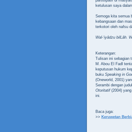
partisipatif di mas
ketulusan saya dalam 
Semoga kita semua bi
kebangsaan dan masal
terkotori oleh nafsu 
Wal-‘iyâdzu bilLâh. 
Keterangan:
Tulisan ini sebagian
M. Abou El Fadl ten
keputusan hukum kep
buku
Speaking in Go
(Oneworld, 2001) yan
Serambi dengan judu
Otoritatif
(2004) yang 
ini.
Baca juga:
>>
Keruwetan Berbi