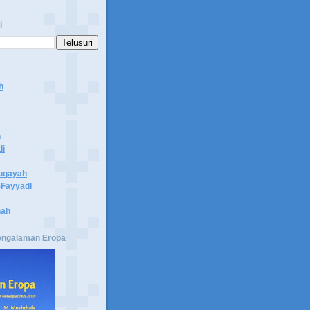
i
h
n
di
uqayah
Fayyadl
hah
engalaman Eropa