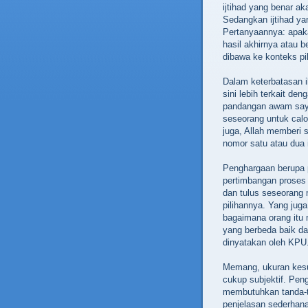
ijtihad yang benar ak
Sedangkan ijtihad ya
Pertanyaannya: apaka
hasil akhirnya atau 
dibawa ke konteks pi
Dalam keterbatasan i
sini lebih terkait de
pandangan awam saya,
seseorang untuk calo
juga, Allah memberi 
nomor satu atau dua i
Penghargaan berupa p
pertimbangan proses 
dan tulus seseorang
pilihannya. Yang juga
bagaimana orang itu 
yang berbeda baik da
dinyatakan oleh KPU
Memang, ukuran kesu
cukup subjektif. Peng
membutuhkan tanda-ta
penjelasan sederhana