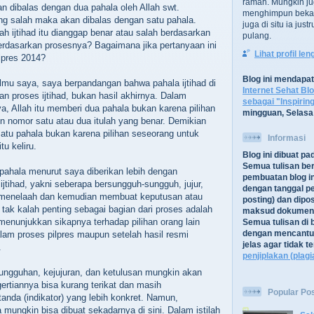
ramah. Mungkin ju
an dibalas dengan dua pahala oleh Allah swt.
menghimpun bekal
ng salah maka akan dibalas dengan satu pahala.
juga di situ ia jus
h ijtihad itu dianggap benar atau salah berdasarkan
pulang.
berdasarkan prosesnya? Bagaimana jika pertanyaan ini
Lihat profil le
lpres 2014?
Blog ini mendapa
lmu saya, saya berpandangan bahwa pahala ijtihad di
Internet Sehat Bl
ngan proses ijtihad, bukan hasil akhirnya. Dalam
sebagai "Inspirin
 Allah itu memberi dua pahala bukan karena pilihan
mingguan, Selasa
n nomor satu atau dua itulah yang benar. Demikian
satu pahala bukan karena pilihan seseorang untuk
Informasi
tu keliru.
Blog ini dibuat p
Semua tulisan be
ahala menurut saya diberikan lebih dengan
pembuatan blog in
ijtihad, yakni seberapa bersungguh-sungguh, jujur,
dengan tanggal pe
 menelaah dan kemudian membuat keputusan atau
posting) dan dipos
 tak kalah penting sebagai bagian dari proses adalah
maksud dokument
menunjukkan sikapnya terhadap pilihan orang lain
Semua tulisan di b
dengan mencantu
lam proses pilpres maupun setelah hasil resmi
jelas agar tidak 
.
penjiplakan (plagi
ngguhan, kejujuran, dan ketulusan mungkin akan
ertiannya bisa kurang terikat dan masih
Popular Po
nda (indikator) yang lebih konkret. Namun,
 mungkin bisa dibuat sekadarnya di sini. Dalam istilah