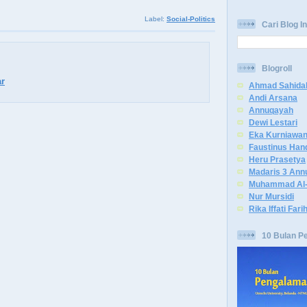
Label:
Social-Politics
Cari Blog In
Blogroll
r
Ahmad Sahida
Andi Arsana
Annuqayah
Dewi Lestari
Eka Kurniawa
Faustinus Han
Heru Prasetya
Madaris 3 Ann
Muhammad Al-
Nur Mursidi
Rika Iffati Fari
10 Bulan P