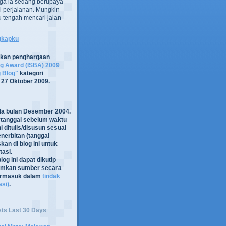
ga ia sedang berupaya
 perjalanan. Mungkin
tru tengah mencari jalan
ngkapku
tkan penghargaan
og Award (ISBA) 2009
g Blog"
kategori
 27 Oktober 2009.
ada bulan Desember 2004.
rtanggal sebelum waktu
i ditulis/disusun sesuai
nerbitan (tanggal
kan di blog ini untuk
asi.
log ini dapat dikutip
mkan sumber secara
termasuk dalam
tindak
asi)
.
sts Last 30 Days