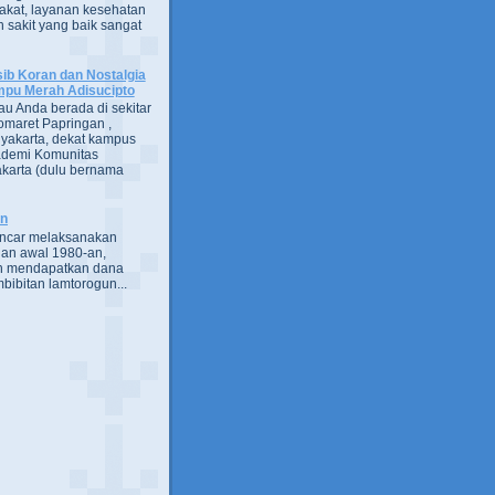
kat, layanan kesehatan
 sakit yang baik sangat
ib Koran dan Nostalgia
pu Merah Adisucipto
au Anda berada di sekitar
omaret Papringan ,
yakarta, dekat kampus
demi Komunitas
karta (dulu bernama
an
encar melaksanakan
an awal 1980-an,
h mendapatkan dana
bibitan lamtorogun...