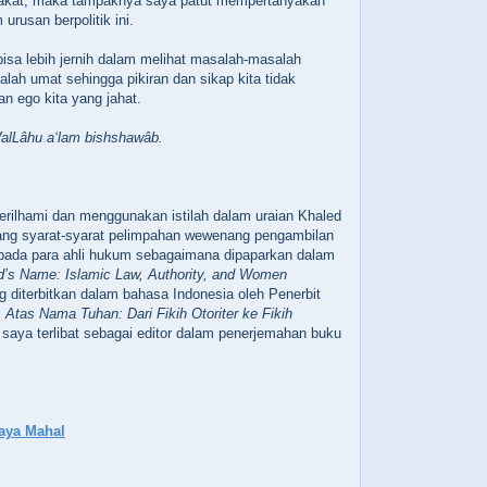
yarakat, maka tampaknya saya patut mempertanyakan
urusan berpolitik ini.
sa lebih jernih dalam melihat masalah-masalah
ah umat sehingga pikiran dan sikap kita tidak
dan ego kita yang jahat.
WalLâhu a‘lam bishshawâb.
 terilhami dan menggunakan istilah dalam uraian Khaled
tang syarat-syarat pelimpahan wewenang pengambilan
ada para ahli hukum sebagaimana dipaparkan dalam
d’s Name: Islamic Law, Authority, and Women
g diterbitkan dalam bahasa Indonesia oleh Penerbit
l
Atas Nama Tuhan: Dari Fikih Otoriter ke Fikih
saya terlibat sebagai editor dalam penerjemahan buku
aya Mahal