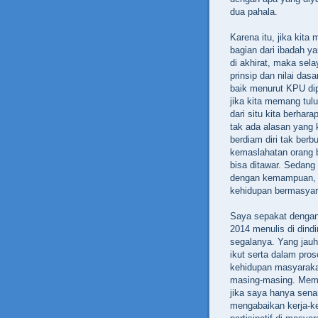
dua pahala.
Karena itu, jika kita
bagian dari ibadah y
di akhirat, maka sel
prinsip dan nilai das
baik menurut KPU di
jika kita memang tu
dari situ kita berha
tak ada alasan yang 
berdiam diri tak berb
kemaslahatan orang b
bisa ditawar. Sedang 
dengan kemampuan, s
kehidupan bermasyar
Saya sepakat dengan
2014 menulis di dind
segalanya. Yang jauh
ikut serta dalam p
kehidupan masyarakat
masing-masing. Meman
jika saya hanya sena
mengabaikan kerja-ke