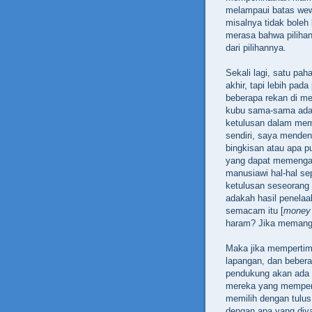
melampaui batas wew
misalnya tidak boleh
merasa bahwa pilihan
dari pilihannya.
Sekali lagi, satu pa
akhir, tapi lebih pad
beberapa rekan di me
kubu sama-sama ada 
ketulusan dalam mem
sendiri, saya menden
bingkisan atau apa p
yang dapat memengar
manusiawi hal-hal s
ketulusan seseorang 
adakah hasil penela
semacam itu [
money 
haram? Jika memang 
Maka jika mempertimb
lapangan, dan bebera
pendukung akan ada 
mereka yang mempero
memilih dengan tulus
dengan apa yang diy