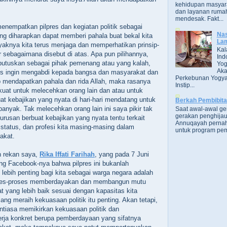
kehidupan masyara
dan layanan rumah
mendesak. Fakt...
 menempatkan pilpres dan kegiatan politik sebagai
Nas
ang diharapkan dapat memberi pahala buat bekal kita
Lam
ayaknya kita terus menjaga dan memperhatikan prinsip-
Kal
ar sebagaimana disebut di atas. Apa pun pilihannya,
Ind
putuskan sebagai pihak pemenang atau yang kalah,
Yog
Aka
lus ingin mengabdi kepada bangsa dan masyarakat dan
Perkebunan Yogya
rap mendapatkan pahala dan rida Allah, maka rasanya
Instip...
kuat untuk melecehkan orang lain dan atau untuk
uat kebajikan yang nyata di hari-hari mendatang untuk
Berkah Pembibit
anyak. Tak melecehkan orang lain ini saya pikir tak
Saat awal-awal g
gerakan penghijau
urusan berbuat kebajikan yang nyata tentu terkait
Annuqayah perna
tatus, dan profesi kita masing-masing dalam
untuk program pem
akat.
 rekan saya,
Rika Iffati Farihah
, yang pada 7 Juni
ing Facebook-nya bahwa pilpres ini bukanlah
 lebih penting bagi kita sebagai warga negara adalah
roses-proses memberdayakan dan membangun mutu
 yang lebih baik sesuai dengan kapasitas kita
g meraih kekuasaan politik itu penting. Akan tetapi,
ntiasa memikirkan kekuasaan politik dan
rja konkret berupa pemberdayaan yang sifatnya