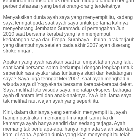
kebutuhan manusia untuk bertahan hidup ditambah dengan
perbendaharaan yang berisi orang-orang terdekatnya.
Menyaksikan dunia ayah saya yang menyempit itu, kadang
saya teringat pada saat ayah saya untuk pertama kalinya
menyeberang Jembatan Suramadu di pertengahan Juni
2010 saat bersama kerabat yang lain menjemput
kedatangan saya dari Eropa. Surabaya—itulah jarak terjauh
yang ditempuhnya setelah pada akhir 2007 ayah diserang
stroke ringan.
Apakah yang ayah rasakan saat itu, empat tahun yang lalu,
saat kami bersama-sama berkumpul dengan lengkap untuk
sebentuk rasa syukur atas tuntasnya studi dan kedatangan
saya? Saya juga teringat Mei 2007, saat ayah menghadiri
wisuda saya di Yogyakarta bersama kerabat-kerabat dekat.
Saya melihat foto wisuda saya, menatap ekspresi bahagia
ayah di antara istri dan anak-anaknya. Ya Allah, lama saya
tak melihat raut wajah ayah yang seperti itu.
Kini, dalam dunianya yang semakin menyempit itu, ayah
hampir pasti akan memanggil-manggil kami jika di
kamarnya ayah hanya sendiri dan sedang terjaga. Ayah
memang tak perlu apa-apa, hanya ingin ada salah satu dari
kami di sana. Apakah dunia yang kian menyempit itu telah