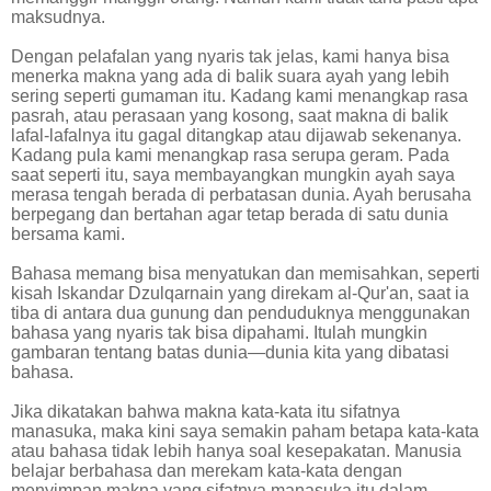
maksudnya.
Dengan pelafalan yang nyaris tak jelas, kami hanya bisa
menerka makna yang ada di balik suara ayah yang lebih
sering seperti gumaman itu. Kadang kami menangkap rasa
pasrah, atau perasaan yang kosong, saat makna di balik
lafal-lafalnya itu gagal ditangkap atau dijawab sekenanya.
Kadang pula kami menangkap rasa serupa geram. Pada
saat seperti itu, saya membayangkan mungkin ayah saya
merasa tengah berada di perbatasan dunia. Ayah berusaha
berpegang dan bertahan agar tetap berada di satu dunia
bersama kami.
Bahasa memang bisa menyatukan dan memisahkan, seperti
kisah Iskandar Dzulqarnain yang direkam al-Qur'an, saat ia
tiba di antara dua gunung dan penduduknya menggunakan
bahasa yang nyaris tak bisa dipahami. Itulah mungkin
gambaran tentang batas dunia—dunia kita yang dibatasi
bahasa.
Jika dikatakan bahwa makna kata-kata itu sifatnya
manasuka, maka kini saya semakin paham betapa kata-kata
atau bahasa tidak lebih hanya soal kesepakatan. Manusia
belajar berbahasa dan merekam kata-kata dengan
menyimpan makna yang sifatnya manasuka itu dalam