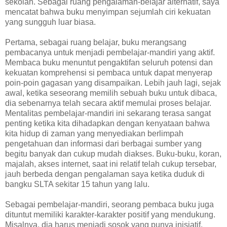
sekolah. Sebagai ruang pengalaman-belajar alternatif, saya
mencatat bahwa buku menyimpan sejumlah ciri kekuatan
yang sungguh luar biasa.
Pertama, sebagai ruang belajar, buku merangsang
pembacanya untuk menjadi pembelajar-mandiri yang aktif.
Membaca buku menuntut pengaktifan seluruh potensi dan
kekuatan komprehensi si pembaca untuk dapat menyerap
poin-poin gagasan yang disampaikan. Lebih jauh lagi, sejak
awal, ketika seseorang memilih sebuah buku untuk dibaca,
dia sebenarnya telah secara aktif memulai proses belajar.
Mentalitas pembelajar-mandiri ini sekarang terasa sangat
penting ketika kita dihadapkan dengan kenyataan bahwa
kita hidup di zaman yang menyediakan berlimpah
pengetahuan dan informasi dari berbagai sumber yang
begitu banyak dan cukup mudah diakses. Buku-buku, koran,
majalah, akses internet, saat ini relatif telah cukup tersebar,
jauh berbeda dengan pengalaman saya ketika duduk di
bangku SLTA sekitar 15 tahun yang lalu.
Sebagai pembelajar-mandiri, seorang pembaca buku juga
dituntut memiliki karakter-karakter positif yang mendukung.
Misalnya, dia harus menjadi sosok yang punya inisiatif.