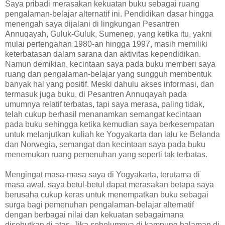
Saya pribadi merasakan kekuatan buku sebagai ruang
pengalaman-belajar alternatif ini. Pendidikan dasar hingga
menengah saya dijalani di lingkungan Pesantren
Annuqayah, Guluk-Guluk, Sumenep, yang ketika itu, yakni
mulai pertengahan 1980-an hingga 1997, masih memiliki
keterbatasan dalam sarana dan aktivitas kependidikan.
Namun demikian, kecintaan saya pada buku memberi saya
ruang dan pengalaman-belajar yang sungguh membentuk
banyak hal yang positif. Meski dahulu akses informasi, dan
termasuk juga buku, di Pesantren Annuqayah pada
umumnya relatif terbatas, tapi saya merasa, paling tidak,
telah cukup berhasil menanamkan semangat kecintaan
pada buku sehingga ketika kemudian saya berkesempatan
untuk melanjutkan kuliah ke Yogyakarta dan lalu ke Belanda
dan Norwegia, semangat dan kecintaan saya pada buku
menemukan ruang pemenuhan yang seperti tak terbatas.
Mengingat masa-masa saya di Yogyakarta, terutama di
masa awal, saya betul-betul dapat merasakan betapa saya
berusaha cukup keras untuk menempatkan buku sebagai
surga bagi pemenuhan pengalaman-belajar alternatif
dengan berbagai nilai dan kekuatan sebagaimana
disebutkan di atas. Jika sebelumnya di kampung halaman di