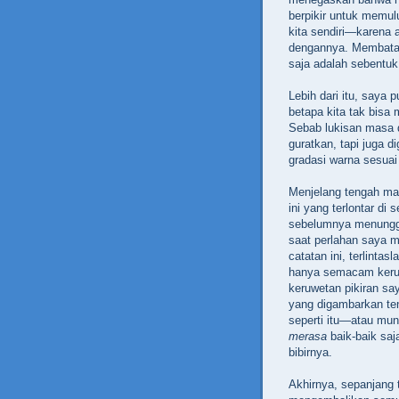
berpikir untuk memulu
kita sendiri—karena a
dengannya. Membatasi
saja adalah sebentuk
Lebih dari itu, saya 
betapa kita tak bis
Sebab lukisan masa d
guratkan, tapi juga d
gradasi warna sesua
Menjelang tengah mal
ini yang terlontar di
sebelumnya menungg
saat perlahan saya m
catatan ini, terlint
hanya semacam kerus
keruwetan pikiran saya
yang digambarkan te
seperti itu—atau mu
merasa
baik-baik saj
bibirnya.
Akhirnya, sepanjang t