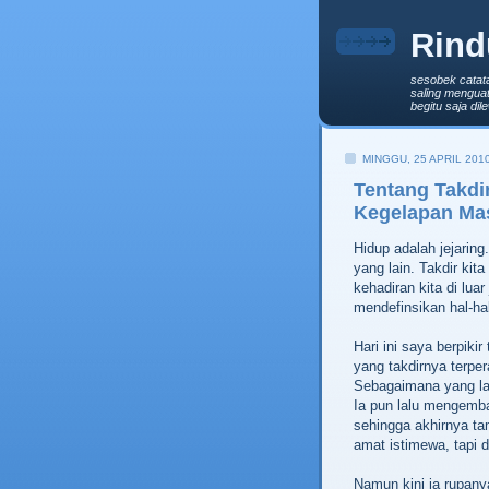
Rind
sesobek catat
saling menguat
begitu saja di
MINGGU, 25 APRIL 201
Tentang Takdi
Kegelapan Ma
Hidup adalah jejaring.
yang lain. Takdir ki
kehadiran kita di luar
mendefinsikan hal-ha
Hari ini saya berpiki
yang takdirnya terpera
Sebagaimana yang lain
Ia pun lalu mengemb
sehingga akhirnya tam
amat istimewa, tapi 
Namun kini ia rupanya