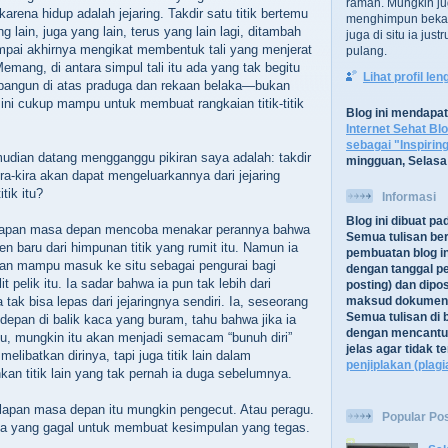
ramah. Mungkin ju
rena hidup adalah jejaring. Takdir satu titik bertemu
menghimpun bekal
ng lain, juga yang lain, terus yang lain lagi, ditambah
juga di situ ia jus
ampai akhirnya mengikat membentuk tali yang menjerat
pulang.
emang, di antara simpul tali itu ada yang tak begitu
Lihat profil le
bangun di atas praduga dan rekaan belaka
—bukan
 ini cukup mampu untuk membuat rangkaian titik-titik
Blog ini mendapa
Internet Sehat Bl
sebagai "Inspirin
udian datang mengganggu pikiran saya adalah: takdir
mingguan, Selasa
ra-kira akan dapat mengeluarkannya dari jejaring
itik itu?
Informasi
Blog ini dibuat p
elapan masa depan mencoba menakar perannya bahwa
Semua tulisan be
n baru dari himpunan titik yang rumit itu. Namun ia
pembuatan blog in
kan mampu masuk ke situ sebagai pengurai bagi
dengan tanggal pe
lit pelik itu. Ia sadar bahwa ia pun tak lebih dari
posting) dan dipos
 tak bisa lepas dari jejaringnya sendiri. Ia, seseorang
maksud dokument
Semua tulisan di b
depan di balik kaca yang buram, tahu bahwa jika ia
dengan mencantu
itu, mungkin itu akan menjadi semacam “bunuh diri”
jelas agar tidak 
elibatkan dirinya, tapi juga titik lain dalam
penjiplakan (plagi
kan titik lain yang tak pernah ia duga sebelumnya.
lapan masa depan itu mungkin pengecut. Atau peragu.
Popular Po
aya yang gagal untuk membuat kesimpulan yang tegas.