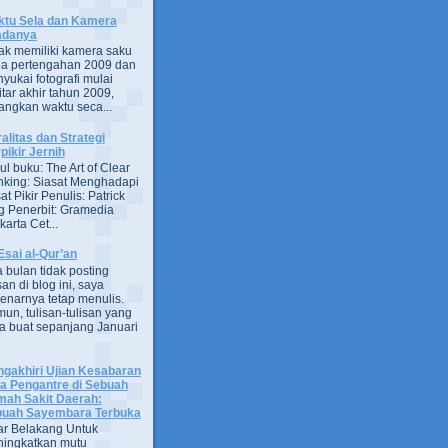
tu Sela dan Kamera
adanya
ak memiliki kamera saku
a pertengahan 2009 dan
yukai fotografi mulai
itar akhir tahun 2009,
ngkan waktu seca...
alitas dan Strategi
pikir Jernih
ul buku: The Art of Clear
nking: Siasat Menghadapi
at Pikir Penulis: Patrick
g Penerbit: Gramedia
arta Cet...
Esai al-Qur’an
 bulan tidak posting
san di blog ini, saya
enarnya tetap menulis.
un, tulisan-tulisan yang
a buat sepanjang Januari
gakhiri Ujian Kesabaran
a Pengantre di Sebuah
ah Sakit Daerah:
uah Sayembara Terbuka
ar Belakang Untuk
ingkatkan mutu