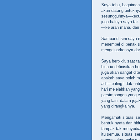
Saya tahu, bagaiman
akan datang untuknya
sesungguhnya—kecuali
juga halnya saya ta
—ke arah mana, dan
Sampai di sini saya 
menempel di benak sa
mengeluarkannya dari j
Saya berpikir, saat
bisa ia definisikan 
juga akan sangat diten
apakah saya boleh me
adil—paling tidak unt
hari melelahkan yang
persimpangan yang cuk
yang lain, dalam jeja
yang dirangkainya.
Mengamati situasi s
bentuk nyata dari hi
tampak tak menyedia
itu semua, situasi s
menegaskan bahwa hi