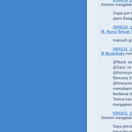
25/04/10, 
Anonim mengataka
Siapa pun 
alami.Beta
20/06/10, 
M. Nurul Ikhsan 
makasih gus
04/01/11, 1
M Mushthafa
men
@Nurul: se
@Zaini: ini
@Asmisya:
Rencana S
@Anonymou
memahami a
berdamai d
Terima kas
mengapresi
03/03/11, 
Anonim mengataka
Saya perca
berusaha m