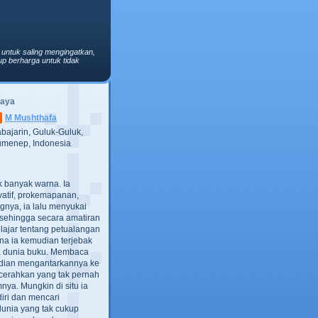
 untuk saling mengingatkan,
p berharga untuk tidak
Saya
M Mushthafa
bajarin, Guluk-Guluk,
menep, Indonesia
ak banyak warna. Ia
atif, prokemapanan,
gnya, ia lalu menyukai
t, sehingga secara amatiran
lajar tentang petualangan
ana ia kemudian terjebak
ra dunia buku. Membaca
dian mengantarkannya ke
cerahkan yang tak pernah
ya. Mungkin di situ ia
iri dan mencari
dunia yang tak cukup