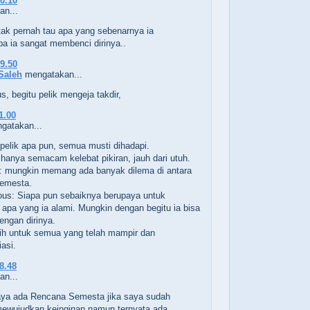
20.10
n...
tak pernah tau apa yang sebenarnya ia
pa ia sangat membenci dirinya..
19.50
Saleh
mengatakan...
, begitu pelik mengeja takdir,
1.00
gatakan...
pelik apa pun, semua musti dihadapi.
 hanya semacam kelebat pikiran, jauh dari utuh.
 mungkin memang ada banyak dilema di antara
emesta.
s: Siapa pun sebaiknya berupaya untuk
pa yang ia alami. Mungkin dengan begitu ia bisa
engan dirinya.
ih untuk semua yang telah mampir dan
asi.
18.48
n...
ya ada Rencana Semesta jika saya sudah
ewujudkan keinginan namun ternyata ada