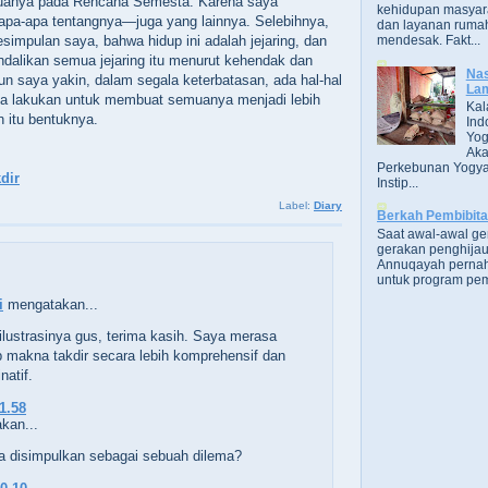
anya pada Rencana Semesta. Karena saya
kehidupan masyara
apa-apa tentangnya—juga yang lainnya. Selebihnya,
dan layanan rumah
simpulan saya, bahwa hidup ini adalah jejaring, dan
mendesak. Fakt...
dalikan semua jejaring itu menurut kehendak dan
Nas
n saya yakin, dalam segala keterbatasan, ada hal-hal
Lam
ita lakukan untuk membuat semuanya menjadi lebih
Kal
 itu bentuknya.
Ind
Yog
Aka
Perkebunan Yogya
dir
Instip...
Label:
Diary
Berkah Pembibit
Saat awal-awal g
gerakan penghijau
Annuqayah perna
untuk program pem
i
mengatakan...
ilustrasinya gus, terima kasih. Saya merasa
makna takdir secara lebih komprehensif dan
natif.
11.58
kan...
a disimpulkan sebagai sebuah dilema?