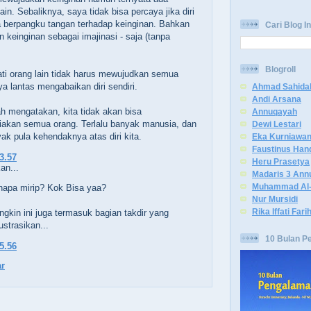
in. Sebaliknya, saya tidak bisa percaya jika diri
ja berpangku tangan terhadap keinginan. Bahkan
Cari Blog In
 keinginan sebagai imajinasi - saja (tanpa
Blogroll
i orang lain tidak harus mewujudkan semua
a lantas mengabaikan diri sendiri.
Ahmad Sahida
Andi Arsana
h mengatakan, kita tidak akan bisa
Annuqayah
kan semua orang. Terlalu banyak manusia, dan
Dewi Lestari
yak pula kehendaknya atas diri kita.
Eka Kurniawa
Faustinus Han
23.57
Heru Prasetya
an...
Madaris 3 Ann
Muhammad Al-
napa mirip? Kok Bisa yaa?
Nur Mursidi
Rika Iffati Fari
ngkin ini juga termasuk bagian takdir yang
strasikan...
10 Bulan P
15.56
r