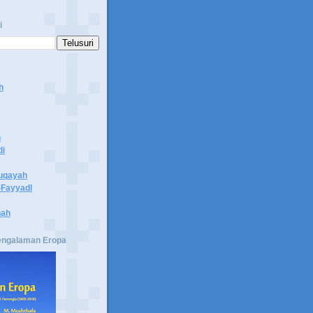
i
h
n
di
uqayah
Fayyadl
hah
engalaman Eropa