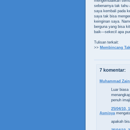
mengembalikan semu
sebenarnya tak tahu 
saya kembali pada ke
saya tak bisa mengen
keinginan saya. Namu
berguna yang bisa k
baik—sekecil apa pun
Tulisan terkait:
>>
Membincang Tak
7 komentar:
Muhammad Zain
Luar biasa 
menangkap 
penuh imaji
25/04/10, 
Asmisya
mengata
apakah bis