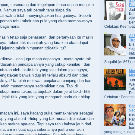
Sak
apun, seseorang dari kegelapan masa depan mungkin
Pe
Jud
. Namun saya tak pernah tahu siapa dia
Ked
 waktu telah menyingkapkan tirai gaibnya. Seperti
Aji
k pernah tahu takdir apa pula yang akan membawanya
Ben
 bagaimana.
Cetakan: Keempat,
Al-
masih tetap saja penasaran, dan pertanyaan itu masih
Tir
ya: takdir titik manakah yang kira-kira akan dapat
KH 
ejaring takdir himpunan titik-titik itu?
Saj
sat
men
 takdirnya—dan juga masa depannya—nyata-nyata tak
Saqathi (w. 867), su
berdasarkan pencapaiannya yang cukup kemilau , dan
tukan oleh takdir titik yang lain dalam jejaringnya,
Mew
ngatakan bahwa hidup ini terlalu absurd dan tidak
Me
Jud
uknya? Ia telah melewati perjalanan panjang dan hari-
Wac
 telah menempanya sedemikian rupa. Tapi di
Tek
up menentukan, ia terjebak dalam jerat takdir titik
Pen
k-jejak titik yang lain yang mengarah pada alur hidup
Cetakan : Pertama,
Bas
Se
emacam ini, saya kadang suka memaknainya sebagai
Ilu
dup yang absurd. Hidup yang tak mudah dijelaskan dan
Ra
itu
kan makna apa-apa. Tapi saya tahu bahwa jauh dari
bar
emacam ini buat saya sebenarnya justru semakin
yang mengejutkan. B
dup memang adalah jejaring. Kita tak bisa hanya