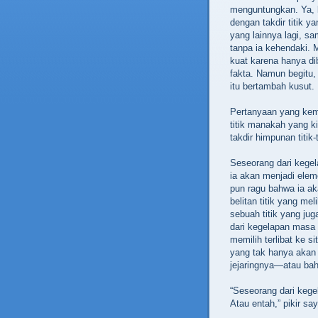
menguntungkan. Ya, ka
dengan takdir titik ya
yang lainnya lagi, s
tanpa ia kehendaki. M
kuat karena hanya di
fakta
. Namun begitu,
itu bertambah kusut.
Pertanyaan yang kem
titik manakah yang ki
takdir himpunan titik-t
Seseorang dari keg
ia akan menjadi eleme
pun ragu bahwa ia a
belitan titik yang meli
sebuah titik yang juga
dari kegelapan masa 
memilih terlibat ke s
yang tak hanya akan m
jejaringnya—atau bah
“Seseorang dari kege
Atau entah,” pikir s