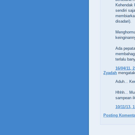
Kehendak la
sendiri sa
membiarkan
disadari).
Menghormat
keinginanny
Ada pepata
membahagia
terlalu ban
16/04/11, 
Zyadah
mengatak
Aduh... Ke
Hhhh... Mu
sampean ilu
10/11/13, 
Posting Komenta