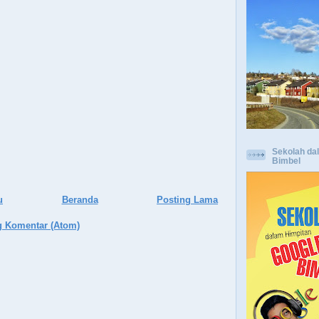
Sekolah da
Bimbel
u
Beranda
Posting Lama
g Komentar (Atom)