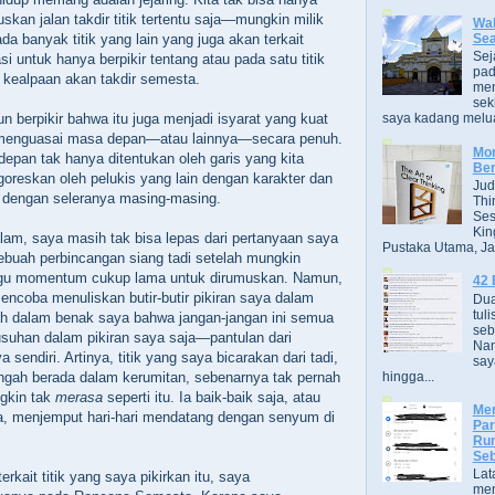
skan jalan takdir titik tertentu saja—mungkin milik
Wak
Se
da banyak titik yang lain yang juga akan terkait
Sej
 untuk hanya berpikir tentang atau pada satu titik
pad
 kealpaan akan takdir semesta.
men
sek
pun berpikir bahwa itu juga menjadi isyarat yang kuat
saya kadang melua
a menguasai masa depan—atau lainnya—secara penuh.
Mor
epan tak hanya ditentukan oleh garis yang kita
Ber
igoreskan oleh pelukis yang lain dengan karakter dan
Jud
i dengan seleranya masing-masing.
Thi
Ses
Kin
am, saya masih tak bisa lepas dari pertanyaan saya
Pustaka Utama, Jak
 sebuah perbincangan siang tadi setelah mungkin
u momentum cukup lama untuk dirumuskan. Namun,
42 
encoba menuliskan butir-butir pikiran saya dalam
Dua
tuli
aslah dalam benak saya bahwa jangan-jangan ini semua
seb
uhan dalam pikiran saya saja—pantulan dari
Nam
 sendiri. Artinya, titik yang saya bicarakan dari tadi,
say
hingga...
ngah berada dalam kerumitan, sebenarnya tak pernah
ngkin tak
merasa
seperti itu. Ia baik-baik saja, atau
Men
a, menjemput hari-hari mendatang dengan senyum di
Par
Rum
Seb
Lat
erkait titik yang saya pikirkan itu, saya
men