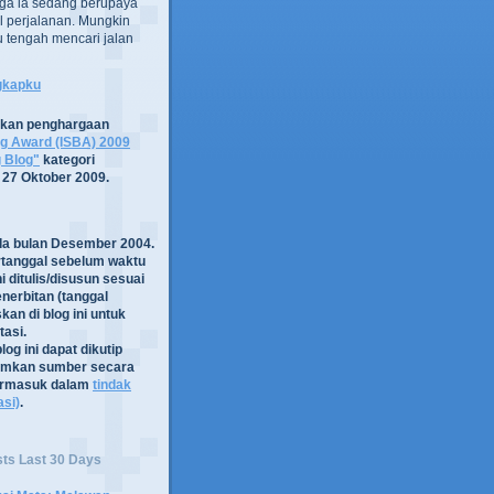
ga ia sedang berupaya
 perjalanan. Mungkin
tru tengah mencari jalan
ngkapku
tkan penghargaan
og Award (ISBA) 2009
g Blog"
kategori
 27 Oktober 2009.
ada bulan Desember 2004.
rtanggal sebelum waktu
i ditulis/disusun sesuai
nerbitan (tanggal
kan di blog ini untuk
asi.
log ini dapat dikutip
mkan sumber secara
termasuk dalam
tindak
asi)
.
sts Last 30 Days