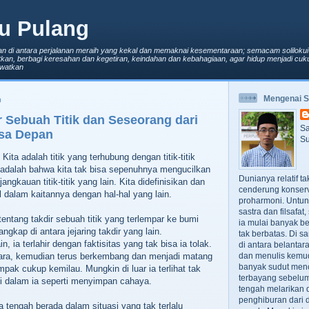
u Pulang
an di antara perjalanan meraih yang kekal dan memaknai kesementaraan; semacam solilokui
kan, berbagi keresahan dan kegetiran, keindahan dan kebahagiaan, agar hidup menjadi cuku
lewatkan
Mengenai 
0
r Sebuah Titik dan Seseorang dari
Sa
sa Depan
Su
 Kita adalah titik yang terhubung dengan titik-titik
ta adalah bahwa kita tak bisa sepenuhnya mengucilkan
Dunianya relatif t
 jangkauan titik-titik yang lain. Kita didefinisikan dan
cenderung konserv
l dalam kaitannya dengan hal-hal yang lain.
proharmoni. Untun
sastra dan filsafa
r tentang takdir sebuah titik yang terlempar ke bumi
ia mulai banyak be
ngkap di antara jejaring takdir yang lain.
tak berbatas. Di s
, ia terlahir dengan faktisitas yang tak bisa ia tolak.
di antara belanta
ara, kemudian terus berkembang dan menjadi matang
dan menulis kemu
banyak sudut men
pak cukup kemilau. Mungkin di luar ia terlihat tak
terbayang sebelumn
di dalam ia seperti menyimpan cahaya.
tengah melarikan d
penghiburan dari 
 tengah berada dalam situasi yang tak terlalu