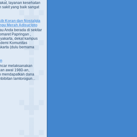
kat, layanan kesehatan
 sakit yang baik sangat
ib Koran dan Nostalgia
pu Merah Adisucipto
au Anda berada di sekitar
omaret Papringan ,
yakarta, dekat kampus
demi Komunitas
karta (dulu bernama
an
encar melaksanakan
an awal 1980-an,
h mendapatkan dana
bibitan lamtorogun...