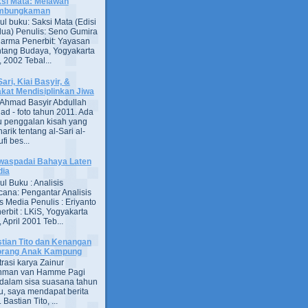
si Mata: Melawan
mbungkaman
ul buku: Saksi Mata (Edisi
ua) Penulis: Seno Gumira
darma Penerbit: Yayasan
tang Budaya, Yogyakarta
 2002 Tebal...
Sari, Kiai Basyir, &
akat Mendisiplinkan Jiwa
Ahmad Basyir Abdullah
jad - foto tahun 2011. Ada
u penggalan kisah yang
arik tentang al-Sari al-
fi bes...
aspadai Bahaya Laten
dia
ul Buku : Analisis
ana: Pengantar Analisis
s Media Penulis : Eriyanto
erbit : LKiS, Yogyakarta
 April 2001 Teb...
tian Tito dan Kenangan
orang Anak Kampung
strasi karya Zainur
hman van Hamme Pagi
, dalam sisa suasana tahun
u, saya mendapat berita
astian Tito, ...