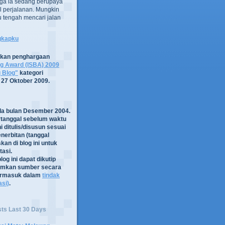
ga ia sedang berupaya
 perjalanan. Mungkin
tru tengah mencari jalan
ngkapku
tkan penghargaan
og Award (ISBA) 2009
g Blog"
kategori
 27 Oktober 2009.
ada bulan Desember 2004.
rtanggal sebelum waktu
i ditulis/disusun sesuai
nerbitan (tanggal
kan di blog ini untuk
asi.
log ini dapat dikutip
mkan sumber secara
termasuk dalam
tindak
asi)
.
sts Last 30 Days