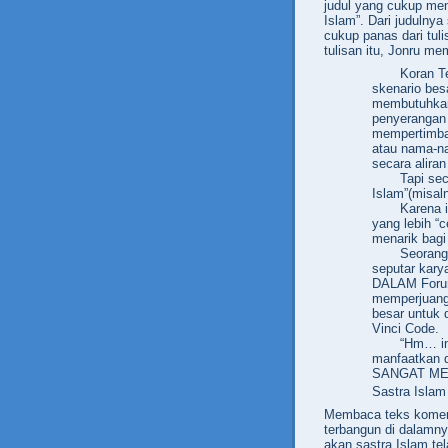
judul yang cukup me
Islam”. Dari juduln
cukup panas dari tul
tulisan itu, Jonru me
Koran 
skenario bes
membutuhkan
penyerangan
mempertimba
atau nama-na
secara alira
Tapi sec
Islam”(misal
Karena 
yang lebih “c
menarik bagi
Seorang 
seputar kary
DALAM Forum 
memperjuangk
besar untuk 
Vinci Code.
“Hm… ini
manfaatkan d
SANGAT MENA
Sastra Islam
Membaca teks koment
terbangun di dalamny
akan sastra Islam te