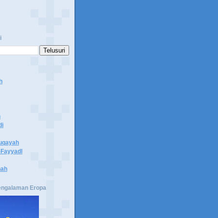
i
h
n
di
uqayah
Fayyadl
hah
engalaman Eropa