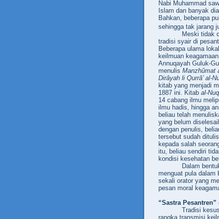
Nabi Muhammad saw. 
Islam dan banyak dia
Bahkan, beberapa pui
sehingga tak jarang 
Meski tidak 
tradisi syair di pesa
Beberapa ulama lokal 
keilmuan keagamaan
Annuqayah Guluk-Gu
menulis
Manzhûmat 
Dirâyah li Qurrâ’ al-
kitab yang menjadi m
1887 ini. Kitab
al-Nu
14 cabang ilmu melipu
ilmu hadis, hingga a
beliau telah menuliska
yang belum diselesai
dengan penulis, beli
tersebut sudah dituli
kepada salah seoran
itu, beliau sendiri t
kondisi kesehatan be
Dalam bentuk 
menguat pula dalam 
sekali orator yang 
pesan moral keagam
“Sastra Pesantren” 
Tradisi kesu
rangka transmisi kei