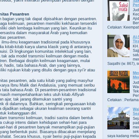
ersebut, yakni interaksi perempuan pesantren dengan
Sak
Pe
Jud
itas Pesantren
Ked
Aji
h bagian yang tak dapat dipisahkan dengan pesantren.
Ben
ga keilmuan, pesantren memiliki kekhasan tersendiri
Cetakan: Keempat,
iliki oleh lembaga keilmuan yang lain. Keunikan itu
 bersastra dalam masyarakat Arab yang kemudian
Al-
tas pesantren.
Tir
, ilmu-ilmu keagamaan tradisional pada khususnya
KH 
ia kitab-kitab karya ulama
klasik yang
di antaranya
Saj
puisi. Di lingkungan komunitas intelektual yang lain,
sat
 tak ada model transmisi keilmuan dengan media
men
ntren. Berbagai disiplin keilmuan keagamaan, mulai
Saqathi (w. 867), su
fsir, hadis, tata bahasa Arab, dan yang lainnya,
iki rujukan kitab yang ditulis dengan gaya
syi’ir
atau
Mew
Me
tas pesantren, ada satu kitab yang paling masyhur
Jud
karya Ibnu Malik dari Andalusia, yang memuat seribu
Wac
u tata bahasa Arab. Di pesantren-pesantren tradisional
Tek
 masih mempertahankan teks utuh kitab
Alfiyah
Pen
n ajar, tak jarang ditemukan santri yang
Cetakan : Pertama,
arik di dalamnya. Bahkan, seringkali penguasaan kitab
la dijadikan sebagai
ukuran kealiman seorang santri
Wak
entuk
kebanggaan diri.
Se
lam transmisi keilmuan, tradisi sastra dalam bentuk
Sej
ra cukup intens dalam kehidupan sehari-hari para
pad
ari-hari di pesantren banyak menampilkan puji-pujian
men
yang berbentuk puisi. Biasanya dibacakan menjelang
sek
saya kadang melua
 shalat. Secara khusus, syair berisi puji-pujian kepada