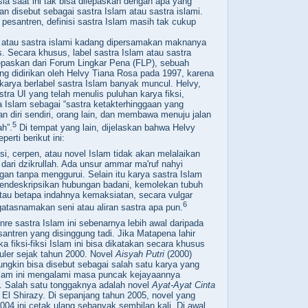
ia saat ini tak bisa dilepaskan dengan apa yang
dan
disebut
sebagai
sastra Islam atau sastra islami.
 pesantren, definisi sastra Islam masih tak cukup
 atau sastra islami kadang dipersamakan maknanya
s
. Secara khusus, label sastra Islam atau sastra
ilepaskan dari Forum Lingkar Pena (FLP), sebuah
ng didirikan oleh Helvy Tiana Rosa pada 1997, karena
 karya berlabel sastra Islam banyak muncul. Helvy,
stra UI
yang
telah menulis puluhan karya fiksi,
a Islam
sebagai “sastra ketakterhinggaan yang
 diri sendiri, orang lain, dan membawa menuju jalan
5
ah”.
Di tempat yang lain, dijelaskan bahwa Helvy
rti berikut ini:
i, cerpen, atau novel Islam tidak akan melalaikan
ari dzikrullah. Ada unsur ammar ma'ruf nahyi
an tanpa menggurui. Selain itu karya sastra Islam
endeskripsikan hubungan badani, kemolekan tubuh
au betapa indahnya kemaksiatan, secara vulgar
6
tasnamakan seni atau aliran sastra apa pun.
nre sastra Islam ini sebenarnya lebih awal daripada
santren yang disinggung tadi. Jika Matapena lahir
 fiksi-fiksi Islam ini bisa dikatakan secara khusus
uler sejak tahun 2000. Novel
Aisyah Putri
(2000)
gkin bisa disebut sebagai salah satu
karya
yang
Islam ini mengalami masa puncak kejayaannya
. Salah satu tonggaknya adalah novel
Ayat-Ayat Cinta
El Shirazy. Di sepanjang tahun 2005, novel yang
2004 ini cetak ulang sebanyak sembilan kali. Di awal