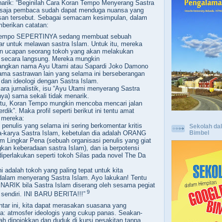
narik: “Beginilah Cara Koran Tempo Menyerang Sastra
ya saja pembaca sudah dapat menduga nuansa yang
isan tersebut. Sebagai semacam kesimpulan, dalam
mberikan catatan:
Tempo SEPERTINYA sedang membuat sebuah
ar untuk melawan sastra Islam. Untuk itu, mereka
 ucapan seorang tokoh yang akan melakukan
 secara langsung. Mereka mungkin
ngkan nama Ayu Utami atau Sapardi Joko Damono
ma sastrawan lain yang selama ini berseberangan
n dan ideologi dengan Sastra Islam.
ara jurnalistik, isu “Ayu Utami menyerang Sastra
nya) sama sekali tidak menarik.
itu, Koran Tempo mungkin mencoba mencari jalan
erdik”. Maka profil seperti berikut ini tentu amat
 mereka:
penulis yang selama ini sering berkomentar kritis
Sekolah da
Bimbel
a-karya Sastra Islam, kebetulan dia adalah ORANG
Lingkar Pena (sebuah organisasi penulis yang giat
an keberadaan sastra Islam), dan ia berpotensi
diperlakukan seperti tokoh Silas pada novel The Da
 adalah tokoh yang paling tepat untuk kita
alam menyerang Sastra Islam. Ayo lakukan! Tentu
RIK bila Sastra Islam diserang oleh sesama pegiat
9
 sendiri. INI BARU BERITA!!!”
ar ini, kita dapat merasakan suasana yang
a: atmosfer ideologis yang cukup panas. Seakan-
lah dipojokkan dan duduk di kursi pesakitan tanpa