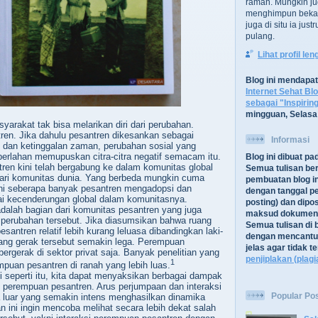
ramah. Mungkin ju
menghimpun bekal
juga di situ ia jus
pulang.
Lihat profil le
Blog ini mendapa
Internet Sehat Bl
sebagai "Inspirin
mingguan, Selasa
yarakat tak bisa melarikan diri dari perubahan.
ren. Jika dahulu pesantren dikesankan sebagai
Informasi
 dan ketinggalan zaman, perubahan sosial yang
perlahan
memupuskan citra-citra negatif semacam itu.
Blog ini dibuat p
en kini telah bergabung ke dalam komunitas global
Semua tulisan be
dari komunitas dunia. Yang berbeda mungkin cuma
pembuatan blog in
kni seberapa banyak pesantren mengadopsi dan
dengan tanggal pe
ai kecenderungan global dalam komunitasnya.
posting) dan dipos
alah bagian dari komunitas pesantren yang juga
maksud dokument
s perubahan tersebut. Jika diasumsikan bahwa ruang
Semua tulisan di b
santren relatif lebih kurang leluasa dibandingkan laki-
dengan mencantu
ruang gerak tersebut semakin lega. Perempuan
jelas agar tidak 
ergerak di sektor privat saja. Banyak penelitian yang
penjiplakan (plagi
1
puan pesantren di ranah yang lebih luas.
i seperti itu, kita dapat menyaksikan berbagai dampak
 perempuan pesantren.
Arus perjumpaan dan interaksi
Popular Po
 luar yang semakin intens menghasilkan dinamika
n ini ingin mencoba melihat secara lebih dekat salah