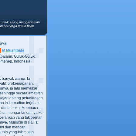
 untuk saling mengingatkan,
p berharga untuk tidak
Saya
M Mushthafa
bajarin, Guluk-Guluk,
menep, Indonesia
ak banyak warna. Ia
atif, prokemapanan,
gnya, ia lalu menyukai
t, sehingga secara amatiran
lajar tentang petualangan
ana ia kemudian terjebak
ra dunia buku. Membaca
dian mengantarkannya ke
cerahkan yang tak pernah
ya. Mungkin di situ ia
iri dan mencari
dunia yang tak cukup