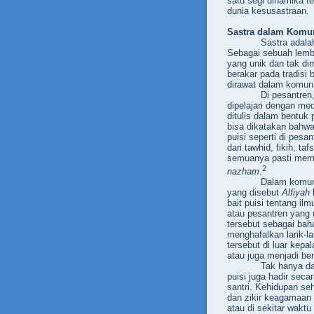
satu segi dinamika t
dunia kesusastraan.
Sastra dalam Komun
Sastra adala
Sebagai sebuah lemba
yang unik dan tak dim
berakar pada tradisi
dirawat dalam komuni
Di pesantren
dipelajari dengan med
ditulis dalam bentuk 
bisa dikatakan bahwa
puisi seperti di pesa
dari tawhid, fikih, ta
semuanya pasti memil
2
nazham
.
Dalam komuni
yang disebut
Alfiyah
bait
puisi tentang ilm
atau pesantren yang
tersebut sebagai baha
menghafalkan larik-l
tersebut di luar kepa
atau juga menjadi b
Tak hanya da
puisi juga hadir seca
santri. Kehidupan seh
dan zikir keagamaan 
atau di sekitar waktu