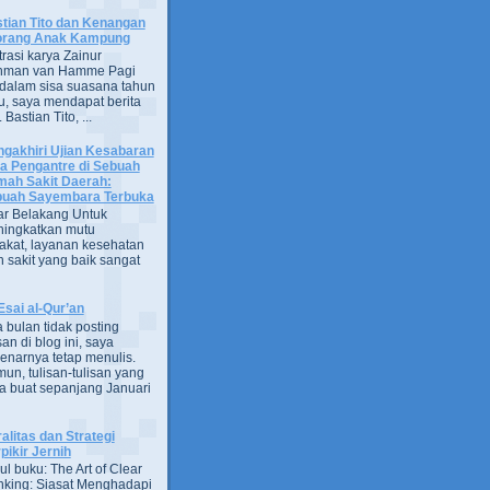
tian Tito dan Kenangan
orang Anak Kampung
strasi karya Zainur
hman van Hamme Pagi
, dalam sisa suasana tahun
u, saya mendapat berita
astian Tito, ...
gakhiri Ujian Kesabaran
a Pengantre di Sebuah
ah Sakit Daerah:
uah Sayembara Terbuka
ar Belakang Untuk
ingkatkan mutu
kat, layanan kesehatan
 sakit yang baik sangat
Esai al-Qur’an
 bulan tidak posting
san di blog ini, saya
enarnya tetap menulis.
un, tulisan-tulisan yang
a buat sepanjang Januari
alitas dan Strategi
pikir Jernih
ul buku: The Art of Clear
nking: Siasat Menghadapi