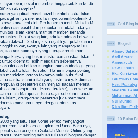
e layar lebar, novel ini tembus hingga cetakan ke-36
7
 500 ribu eksemplar.
saran yang diraih novel-novel berlabel sastra Islam
i pada gilirannya memicu lahirnya polemik-polemik di
karya-karya jenis ini. Pro kontra muncul. Muhidin M.
Cari Blog In
ahwa sisi positif dari pelabelan ini adalah adanya
omunitas Islam karena mampu memberi penanda
dan tuntas. Di sisi yang lain, ada kesadaran bahwa ini
rakan dakwah. Sedang sisi negatifnya, pelabelan ini
Blogroll
inggirkan karya-karya lain yang mengangkat isu
lan, dan semacamnya (yang merupakan elemen
Ahmad Sahida
8
ebagai karya yang bukan sastra bernapaskan Islam.
Andi Arsana
 untuk dicermati lebih mendalam sebenarnya
Annuqayah
tan nilai dan bahkan mungkin muatan ideologis yang
Dewi Lestari
label sastra Islam tersebut. Hal ini menjadi penting
Eka Kurniawa
ebih mendalam karena faktanya buku-buku fiksi
Faustinus Han
 atau sastra islami inilah yang justru banyak diminati
erempuan di pesantren
dan menjadi bacaan mereka
Heru Prasetya
dak dalam hampir satu dekade terakhir), jauh sebelum
Madaris 3 Ann
santren ala Matapena. Tentu saja, sebelum muncul
Muhammad Al-
tra Islam, orang-orang pesantren juga membaca
Nur Mursidi
ndonesia pada umumnya, dengan intensitas
Rika Iffati Fari
ragam.
eologi
10 Bulan P
l 2008 yang lalu, saat
Koran Tempo
mengangkat
 bertema fiksi Islam di suplemen Ruang Baca-nya,
 penulis
dan
pengelola Sekolah Menulis Online yang
tersebut, memposting sebuah tulisan
di blognya
dengan