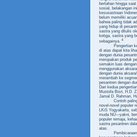
bertahan hingga saat
sosial, belakangan in
kesusastraan Indones
belum memiliki acua
bahwa paling tidak ada
yang hidup di pesantre
sastra yang ditulis o
ketiga, sastra yang 
4
sebagainya.
Pengertian ke
di atas dapat kita l
dengan dunia pesantr
merupakan produk per
semakin luas dengan 
menggunakan aksara A
dengan dunia
aksara/
merambah ke segmen p
pesantren dengan dun
Dari kedua pengertia
Mustofa Bisri, H.D.
Jamal D. Rahman, H
Contoh palin
novel-novel populer r
LKiS Yogyakarta, seb
muda NU—yakni, berl
populer remaja, keh
sastra pesantren dal
atas.
Pembicaraan