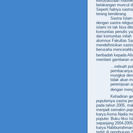
kesusastraan Indones
belakangan muncul 
Seperti halnya sastra
terang benderang.
Sastra Islam
dengan sastra religiu
islami ini tak bisa d
komunitas penulis ya
dari komunitas inilah
alumnus Fakultas Sa
mendefinisikan sastr
berusaha mencerahkan
beribadah kepada All
memberi gambaran sepe
…sebuah puis
pembacanya d
mungkar deng
tidak akan m
perempuan at
dengan menga
Kehadiran ge
populernya
sastra pe
pada tahun 2005, maka
menjadi semakin pop
karya Asma Nadia mun
populer. Buku fiksi 
sepanjang 2004-2005
karya Habiburrahman 
terbit di penghujung 