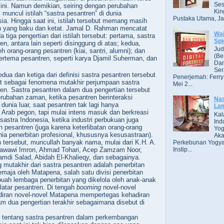
Ses
 ini. Namun demikian, seiring dengan perubahan
Kin
i muncul istilah “sastra pesantren” di dunia
Pustaka Utama, Jak
ia. Hingga saat ini, istilah tersebut memang masih
n yang baku dan ketat. Jamal D. Rahman mencatat
Wa
 tiga pengertian dari istilah tersebut: pertama,
sastra
Spi
n, antara lain seperti di
singgung
di atas; kedua,
Jud
leh orang-orang
pesantren
(kiai, santri, alumni); dan
(Be
bertema pesantren, seperti karya Djamil Suherman, dan
Dan
Ser
dua dan ketiga dari definisi sastra pesantren tersebut
Penerjemah: Ferry
ihat sebagai fenomena mutakhir perjumpaan sastra
Mei 2...
en. Sastra pesantren dalam dua pengertian tersebut
ubahan zaman, ketika pesantren berinteraksi
Nas
dunia luar, saat pesantren tak lagi hanya
Lam
rab pegon, tapi mulai intens masuk dan berkreasi
Kal
sastra Indonesia, ketika industri perbukuan juga
Ind
esantren (juga karena keterlibatan orang-orang
Yog
ia penerbitan profesional, khususnya kesusastraan).
Aka
n tersebut, muncullah banyak nama, mulai dari K.H. A.
Perkebunan Yogya
Instip...
 Zawawi Imron, Ahmad Tohari, Acep Zamzam Noor,
amdi Salad,
Abidah El-Khalieqy, dan sebagainya.
g mutakhir dari sastra pesantren adalah penerbitan
emaja oleh Matapena, salah satu divisi penerbitan
uah lembaga penerbitan yang dikelola oleh anak-anak
atar pesantren. Di tengah
booming
novel-novel
adiran novel-novel Matapena mempertegas kehadiran
am dua pengertian terakhir sebagaimana disebut di
 tentang sastra pesantren dalam perkembangan