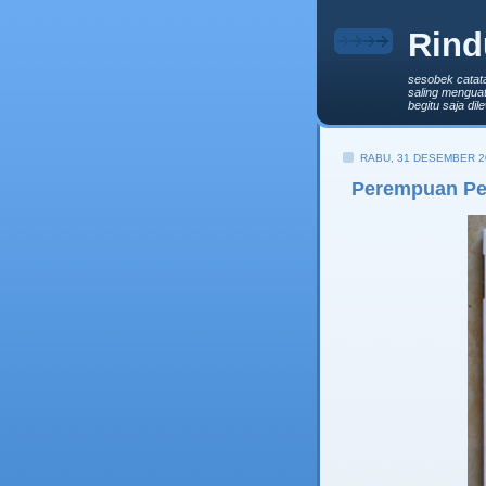
Rind
sesobek catat
saling menguat
begitu saja di
RABU, 31 DESEMBER 2
Perempuan Pes