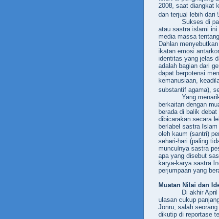
2008, saat diangkat k
dan terjual lebih dari
Sukses di pa
atau sastra islami in
media massa tentang 
Dahlan menyebutkan b
ikatan emosi antark
identitas yang jelas 
adalah bagian dari ge
dapat berpotensi mem
kemanusiaan, keadi
substantif agama), s
Yang menarik
berkaitan dengan mua
berada di balik debat 
dibicarakan secara l
berlabel sastra Islam
oleh kaum (santri) p
sehari-hari
(paling ti
munculnya sastra pe
apa yang disebut sas
karya-karya sastra I
perjumpaan yang be
Muatan
Nilai dan Id
Di akhir Apri
ulasan cukup panjang
Jonru, salah seorang
dikutip di reportase 