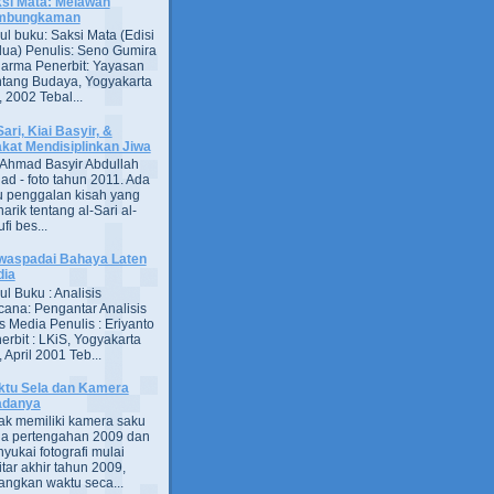
si Mata: Melawan
mbungkaman
ul buku: Saksi Mata (Edisi
ua) Penulis: Seno Gumira
darma Penerbit: Yayasan
tang Budaya, Yogyakarta
 2002 Tebal...
Sari, Kiai Basyir, &
akat Mendisiplinkan Jiwa
Ahmad Basyir Abdullah
jad - foto tahun 2011. Ada
u penggalan kisah yang
arik tentang al-Sari al-
fi bes...
aspadai Bahaya Laten
dia
ul Buku : Analisis
ana: Pengantar Analisis
s Media Penulis : Eriyanto
erbit : LKiS, Yogyakarta
 April 2001 Teb...
tu Sela dan Kamera
adanya
ak memiliki kamera saku
a pertengahan 2009 dan
yukai fotografi mulai
itar akhir tahun 2009,
ngkan waktu seca...