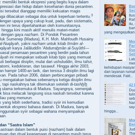
memiliki bentuk ekspresi yang begitu kaya dalam
presiasi dan hidup dalam keseharian dunia pesantren.
Bas
Se
si tersebut dianggap memiliki kekuatan magis
3
Ilu
juga dibacakan sebagai doa untuk keperluan tertentu.
Ra
dengan upaya yang cukup kuat, padu, dan sistematis,
itu
ntren ini terus dipertahankan oleh komunitasnya.
bar
hingga kini masih aktif menulis materi-materi
yang mengejutkan. B
 dengan gaya
nazham
. Di Pondok Pesantren
luk Sumenep (Madura), K.H. Moh. Mahfoudh Husainy
Men
al-Nuqâyah
, yakni
nazham
untuk kitab
Itmâm al-
Par
Nuqâyah
karya Jalâluddîn ‘Abdurra
h
mân al-Suyûthî—
Rum
uasal penamaan pesantren yang berdiri pada tahun
Seb
qâyah
ini merupakan sebuah kitab tipis yang memuat
Lat
ti berbagai disiplin
, mulai dari
ushuluddin, ilmu tafsir,
men
natomi, kedokteran, dan tasawuf. Hingga akhir 2003,
kehidupan masyara
n hampir 1400-an larik, dan tersisa 3 disiplin ilmu lagi
dan layanan rumah
kan. Pada tahun 2006, dalam perbincangan pribadi
mendesak. Fakt...
au mengatakan bahwa sebenarnya ketiga disiplin ilmu
s, tapi naskahnya tak ditemukan setelah di-
tash
h
î
h
42 
g ulama terkemuka di Madura. Sayangnya, semenjak
Dua
idak bisa melacak langsung sisa naskah tersebut karena
tuli
liau yang menurun.
seb
yang lebih sederhana, tradisi syiir ini kemudian
Nam
bentuk ekspresi bahasa daerah. Di Madura, banyak
say
hingga...
menggunakan syiir sebagai wahana menyampaikan
aan.
Mor
Ber
dan “Sastra Islam”
sastraan dalam bentuk puisi (nazham) baik dalam
Jud
Thi
lmuan dan ritual keagamaan di pesantren masih terus