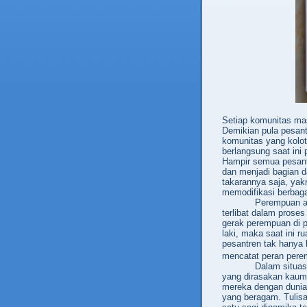
Setiap komunitas mas
Demikian pula pesant
komunitas yang kolot
berlangsung saat ini
Hampir semua pesantr
dan menjadi bagian 
takaran
nya saja, ya
memodifikasi berbag
Perempuan ad
terlibat dalam prose
gerak perempuan di pe
laki, maka saat ini 
pesantren tak hanya b
mencatat peran perem
Dalam situas
yang dirasakan kaum
mereka dengan dunia
yang beragam. Tulisa