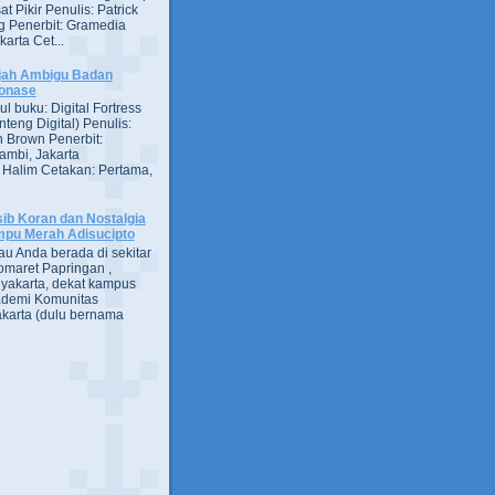
at Pikir Penulis: Patrick
g Penerbit: Gramedia
arta Cet...
jah Ambigu Badan
onase
ul buku: Digital Fortress
nteng Digital) Penulis:
 Brown Penerbit:
ambi, Jakarta
 Halim Cetakan: Pertama,
ib Koran dan Nostalgia
pu Merah Adisucipto
au Anda berada di sekitar
omaret Papringan ,
yakarta, dekat kampus
demi Komunitas
karta (dulu bernama