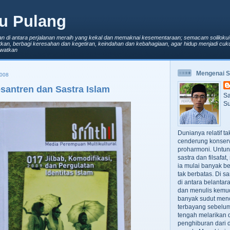
u Pulang
an di antara perjalanan meraih yang kekal dan memaknai kesementaraan; semacam solilokui
kan, berbagi keresahan dan kegetiran, keindahan dan kebahagiaan, agar hidup menjadi cuku
lewatkan
Mengenai 
008
antren dan Sastra Islam
Sa
Su
Dunianya relatif t
cenderung konserv
proharmoni. Untun
sastra dan filsafa
ia mulai banyak be
tak berbatas. Di s
di antara belanta
dan menulis kemu
banyak sudut men
terbayang sebelumn
tengah melarikan d
penghiburan dari 