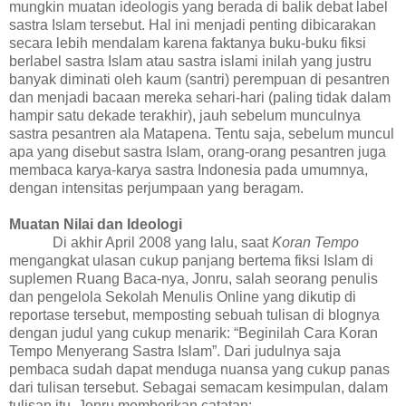
mungkin muatan ideologis yang berada di balik debat label
sastra Islam tersebut. Hal ini menjadi penting dibicarakan
secara lebih mendalam karena faktanya buku-buku fiksi
berlabel sastra Islam atau sastra islami inilah yang justru
banyak diminati oleh kaum (santri) perempuan di pesantren
dan menjadi bacaan mereka sehari-hari
(paling tidak dalam
hampir satu dekade terakhir), jauh sebelum munculnya
sastra pesantren ala Matapena. Tentu saja, sebelum muncul
apa yang disebut sastra Islam, orang-orang pesantren juga
membaca karya-karya sastra Indonesia pada umumnya,
dengan intensitas perjumpaan yang beragam.
Muatan
Nilai dan Ideologi
Di akhir April 2008 yang lalu, saat
Koran Tempo
mengangkat ulasan cukup panjang bertema fiksi Islam di
suplemen Ruang Baca-nya, Jonru, salah seorang penulis
dan
pengelola Sekolah Menulis Online yang dikutip di
reportase tersebut, memposting sebuah tulisan
di blognya
dengan judul yang cukup menarik: “Beginilah Cara Koran
Tempo Menyerang Sastra Islam”. Dari judulnya saja
pembaca sudah dapat menduga nuansa yang cukup panas
dari tulisan tersebut. Sebagai semacam kesimpulan, dalam
tulisan itu, Jonru memberikan catatan: