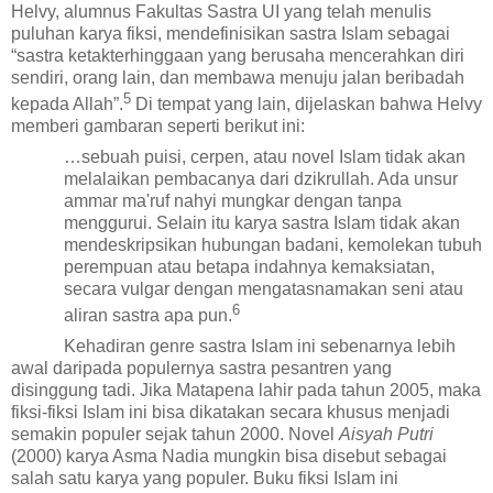
Helvy, alumnus Fakultas Sastra UI
yang
telah menulis
puluhan karya fiksi,
mendefinisikan sastra Islam
sebagai
“sastra ketakterhinggaan yang berusaha mencerahkan diri
sendiri, orang lain, dan membawa menuju jalan beribadah
5
kepada Allah”.
Di tempat yang lain, dijelaskan bahwa Helvy
memberi gambaran seperti berikut ini:
…sebuah puisi, cerpen, atau novel Islam tidak akan
melalaikan pembacanya dari dzikrullah. Ada unsur
ammar ma'ruf nahyi mungkar dengan tanpa
menggurui. Selain itu karya sastra Islam tidak akan
mendeskripsikan hubungan badani, kemolekan tubuh
perempuan atau betapa indahnya kemaksiatan,
secara vulgar dengan mengatasnamakan seni atau
6
aliran sastra apa pun.
Kehadiran genre sastra Islam ini sebenarnya lebih
awal daripada
populernya
sastra pesantren yang
disinggung tadi. Jika Matapena lahir pada tahun 2005, maka
fiksi-fiksi Islam ini bisa dikatakan secara khusus menjadi
semakin populer sejak tahun 2000. Novel
Aisyah Putri
(2000)
karya Asma Nadia mungkin bisa disebut sebagai
salah satu
karya
yang populer. Buku fiksi Islam ini