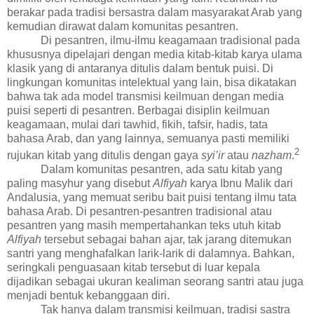
berakar pada tradisi bersastra dalam masyarakat Arab yang
kemudian dirawat dalam komunitas pesantren.
Di pesantren, ilmu-ilmu keagamaan tradisional pada
khususnya dipelajari dengan media kitab-kitab karya ulama
klasik yang
di antaranya
ditulis dalam bentuk puisi. Di
lingkungan komunitas intelektual yang lain, bisa dikatakan
bahwa tak ada model transmisi keilmuan dengan media
puisi seperti di pesantren. Berbagai disiplin keilmuan
keagamaan, mulai dari tawhid, fikih, tafsir, hadis, tata
bahasa Arab, dan yang lainnya, semuanya pasti memiliki
2
rujukan kitab yang ditulis dengan gaya
syi’ir
atau
nazham
.
Dalam komunitas pesantren, ada satu kitab yang
paling masyhur yang disebut
Alfiyah
karya Ibnu Malik dari
Andalusia, yang memuat seribu
bait
puisi tentang ilmu tata
bahasa Arab. Di pesantren-pesantren tradisional atau
pesantren yang masih mempertahankan teks utuh kitab
Alfiyah
tersebut sebagai bahan ajar, tak jarang ditemukan
santri yang menghafalkan larik-larik di dalamnya. Bahkan,
seringkali penguasaan kitab tersebut di luar kepala
dijadikan sebagai
ukuran kealiman seorang santri atau juga
menjadi bentuk
kebanggaan diri.
Tak hanya dalam transmisi keilmuan, tradisi sastra