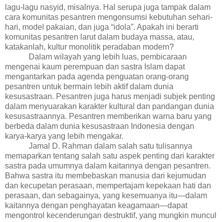
lagu-lagu nasyid, misalnya. Hal serupa juga tampak dalam
cara komunitas pesantren mengonsumsi kebutuhan sehari-
hari, model pakaian, dan juga “idola”. Apakah ini berarti
komunitas pesantren larut dalam budaya massa, atau,
katakanlah, kultur monolitik peradaban modern?
Dalam wilayah yang lebih luas,
pembicaraan
mengenai kaum perempuan dan sastra Islam dapat
mengantarkan pada
agenda penguatan orang-orang
pesantren untuk bermain lebih aktif dalam dunia
kesusastraan. Pesantren juga harus menjadi subjek penting
dalam menyuarakan karakter kultural dan pandangan dunia
kesusastraannya.
Pesantren memberikan warna baru yang
berbeda dalam dunia kesusastraan Indonesia dengan
karya-karya yang lebih mengakar.
Jamal D. Rahman dalam salah satu tulisannya
memaparkan tentang salah satu aspek penting dari karakter
sastra pada umumnya dalam kaitannya dengan pesantren.
Bahwa sastra itu membebaskan manusia dari kejumudan
dan kecupetan perasaan, mempertajam kepekaan hati dan
perasaan, dan sebagainya, yang kesemuanya itu—dalam
kaitannya dengan penghayatan keagamaan—dapat
mengontrol kecenderungan destruktif, yang mungkin muncul