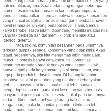
mendukung moral-moral agama dan kelompok sekuler yang
anti moralitas agama.
Saat berbincang dengan beberapa
alumni pesantren, terutama dari komplek perempuan,
penulis mendapatkan informasi bahwa di banyak pesantren
yang muncul adalah aturan soal larangan membaca novel-
novel remaja selain yang berlabel novel islami. S
emua
karya berlabel s
astra islami dipandang memiliki muatan nilai
yang tak berbeda dan tak memiliki problem nilai atau
ideologi tertentu.
Pada titik ini, komunitas pesantren pada umumnya
terkesan tampak sebagai konsumen yang tidak kritis. Akan
tetapi, sebenarnya, jika kita mengamati lebih mendalam,
muncul hipotesis bahwa cara konsumsi komunitas
pesantren terhadap produk budaya yang seperti itu tak
hanya terjadi pada karya sastra, yakni sastra Islam, tetapi
juga pada produk budaya lainnya. Di bidang kesenian,
misalnya, saat ini pesantren yang notabene kebanyakan
berbasis masyarakat tradisional mulai lebih banyak
mengadopsi atau mengadaptasi kesenian yang berbasis
masyarakat perkotaan. Jika kesenian lokal pada umumnya
kadang diberi label-label yang kurang baik (secara
keagamaan), maka komunitas pesantren terkesan lebih
mudah menoleransi kesenian baru dari kota—semacam