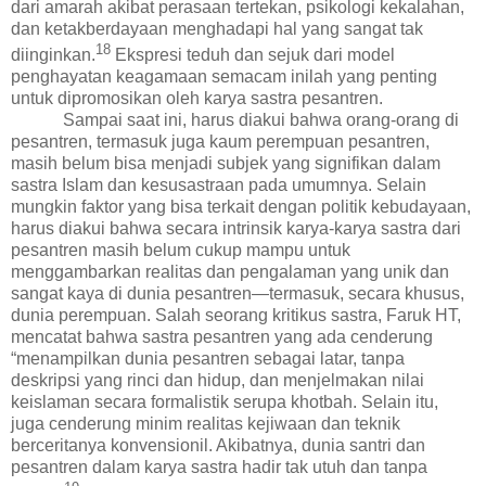
dari amarah akibat perasaan tertekan, psikologi kekalahan,
dan ketakberdayaan menghadapi hal yang sangat tak
18
diinginkan.
Ekspresi teduh dan sejuk dari model
penghayatan keagamaan semacam inilah yang penting
untuk dipromosikan oleh karya sastra pesantren.
Sampai saat ini, harus diakui bahwa orang-orang di
pesantren, termasuk juga kaum perempuan pesantren,
masih belum bisa menjadi subjek yang signifikan dalam
sastra Islam dan kesusastraan pada umumnya. Selain
mungkin faktor yang bisa terkait dengan politik kebudayaan,
harus diakui bahwa secara intrinsik karya-karya sastra dari
pesantren masih belum cukup mampu untuk
menggambarkan realitas dan pengalaman yang unik dan
sangat kaya di dunia pesantren—termasuk, secara khusus,
dunia perempuan. Salah seorang kritikus sastra, Faruk HT,
mencatat bahwa sastra pesantren yang ada cenderung
“
menampilkan dunia pesantren sebagai latar, tanpa
deskripsi yang rinci dan hidup, dan menjelmakan nilai
keislaman secara formalistik serupa khotbah. Selain itu,
juga cenderung minim realitas kejiwaan dan teknik
berceritanya konvensionil. Akibatnya, dunia santri dan
pesantren dalam karya sastra hadir tak utuh dan tanpa