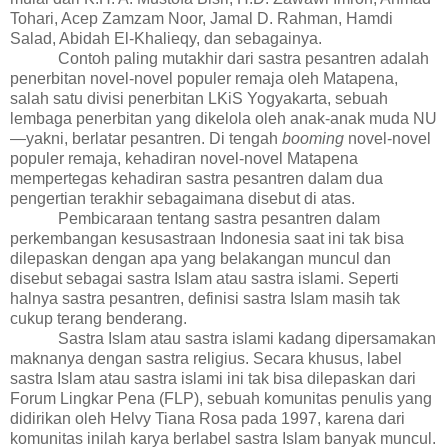
Tohari, Acep Zamzam Noor, Jamal D. Rahman, Hamdi
Salad,
Abidah El-Khalieqy, dan sebagainya.
Contoh paling mutakhir dari sastra pesantren adalah
penerbitan novel-novel populer remaja oleh Matapena,
salah satu divisi penerbitan LKiS Yogyakarta, sebuah
lembaga penerbitan yang dikelola oleh anak-anak muda NU
—yakni, berlatar pesantren. Di tengah
booming
novel-novel
populer remaja, kehadiran novel-novel Matapena
mempertegas kehadiran sastra pesantren dalam dua
pengertian terakhir sebagaimana disebut di atas.
Pembicaraan tentang sastra pesantren dalam
perkembangan kesusastraan Indonesia saat ini tak bisa
dilepaskan dengan apa yang
belakangan muncul dan
disebut
sebagai
sastra Islam atau sastra islami. Seperti
halnya sastra pesantren, definisi sastra Islam masih tak
cukup terang benderang.
Sastra Islam atau sastra islami kadang dipersamakan
maknanya dengan sastra religius
. Secara khusus, label
sastra Islam atau sastra islami ini tak bisa dilepaskan dari
Forum Lingkar Pena (FLP), sebuah komunitas penulis yang
didirikan oleh Helvy Tiana Rosa pada 1997, karena dari
komunitas inilah karya berlabel sastra Islam banyak muncul.