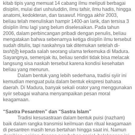
kitab tipis yang memuat 14 cabang ilmu meliputi berbagai
disiplin
, mulai dari
ushuluddin, ilmu tafsir, ilmu hadis, hingga
anatomi, kedokteran, dan tasawuf. Hingga akhir 2003,
beliau telah menuliskan hampir 1400-an larik, dan tersisa 3
disiplin ilmu lagi yang belum diselesaikan. Pada tahun
2006, dalam perbincangan pribadi dengan penulis, beliau
mengatakan bahwa sebenarnya ketiga disiplin ilmu tersebut
sudah ditulis, tapi naskahnya tak ditemukan setelah di-
tash
h
î
h
kepada salah seorang ulama terkemuka di Madura.
Sayangnya, semenjak itu, beliau sendiri tidak bisa melacak
langsung sisa naskah tersebut karena kondisi kesehatan
beliau yang menurun.
Dalam bentuk yang lebih sederhana, tradisi syiir ini
kemudian menguat pula dalam bentuk ekspresi bahasa
daerah. Di Madura, banyak sekali orator yang menggunakan
syiir sebagai wahana menyampaikan pesan moral
keagamaan.
“Sastra Pesantren” dan “Sastra Islam”
Tradisi kesusastraan dalam bentuk puisi (nazham)
baik dalam rangka transmisi keilmuan dan ritual keagamaan
di pesantren masih terus bertahan hingga saat ini. Namun