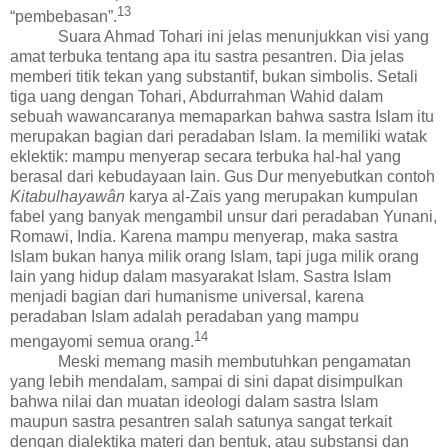
1
3
“pembebasan”.
Suara Ahmad Tohari ini jelas menunjukkan visi yang
amat terbuka tentang apa itu sastra pesantren. Dia jelas
memberi titik tekan yang substantif, bukan simbolis. Setali
tiga uang dengan Tohari, Abdurrahman Wahid dalam
sebuah wawancaranya memaparkan bahwa sastra Islam itu
merupakan
bagian dari peradaban Islam.
Ia memiliki w
atak
eklektik: mampu menyerap
secara terbuka hal-hal yang
berasal
dari kebudayaan lain.
Gus Dur menyebutkan contoh
Kitabulhayaw
â
n
karya al-Zais yang
merupakan kumpulan
fabel
yang
banyak mengambil unsur
dari peradaban
Yunani,
Romawi, India.
Karena mampu menyerap, maka sastra
Islam bukan hanya milik orang Islam, tapi juga milik orang
lain yang hidup dalam masyarakat Islam. Sastra Islam
menjadi
bagian dari humanisme universal
, karena
p
eradaban Islam adalah peradaban yang mampu
1
4
mengayomi semua orang.
Meski memang masih membutuhkan pengamatan
yang lebih mendalam, sampai di sini dapat disimpulkan
bahwa nilai dan muatan ideologi dalam sastra Islam
maupun sastra pesantren salah satunya sangat terkait
dengan dialektika materi dan bentuk, atau substansi dan