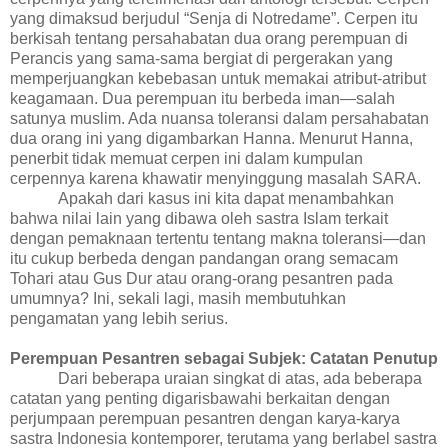
yang dimaksud berjudul “Senja di Notredame”. Cerpen itu
berkisah tentang persahabatan dua orang perempuan di
Perancis yang sama-sama bergiat di pergerakan yang
memperjuangkan kebebasan untuk memakai atribut-atribut
keagamaan. Dua perempuan itu berbeda iman—salah
satunya muslim. Ada nuansa toleransi dalam persahabatan
dua orang ini yang digambarkan Hanna. Menurut Hanna,
penerbit tidak memuat cerpen ini dalam kumpulan
cerpennya karena khawatir menyinggung masalah SARA.
Apakah dari kasus ini kita dapat menambahkan
bahwa nilai lain yang dibawa oleh sastra Islam terkait
dengan pemaknaan tertentu tentang makna toleransi—dan
itu cukup berbeda dengan pandangan orang semacam
Tohari atau Gus Dur atau orang-orang pesantren pada
umumnya? Ini, sekali lagi, masih membutuhkan
pengamatan yang lebih serius.
Perempuan Pesantren sebagai Subjek: Catatan Penutup
Dari beberapa uraian singkat di atas, ada beberapa
catatan yang penting digarisbawahi berkaitan dengan
perjumpaan perempuan pesantren dengan karya-karya
sastra Indonesia kontemporer, terutama yang ber
label
sastra