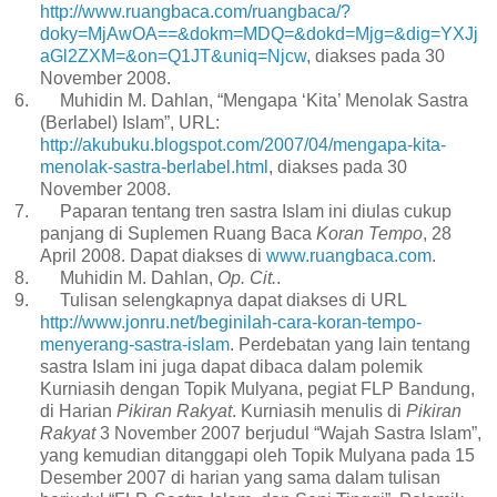
http://www.ruangbaca.com/ruangbaca/?
doky=MjAwOA==&dokm=MDQ=&dokd=Mjg=&dig=YXJj
aGl2ZXM=&on=Q1JT&uniq=Njcw
, diakses pada 30
November 2008.
6.
Muhidin M. Dahlan, “Mengapa ‘Kita’ Menolak Sastra
(Berlabel) Islam”, URL:
http://akubuku.blogspot.com/2007/04/mengapa-kita-
menolak-sastra-berlabel.html
, diakses pada 30
November 2008.
7.
Paparan tentang tren sastra Islam ini diulas cukup
panjang di Suplemen Ruang Baca
Koran Tempo
, 28
April 2008. Dapat diakses di
www.ruangbaca.com
.
8.
Muhidin M. Dahlan,
Op. Cit.
.
9.
Tulisan selengkapnya dapat diakses di URL
http://www.jonru.net/beginilah-cara-koran-tempo-
menyerang-sastra-islam
. Perdebatan yang lain tentang
sastra Islam ini juga dapat dibaca dalam polemik
Kurniasih dengan Topik Mulyana, pegiat FLP Bandung,
di Harian
Pikiran Rakyat
. Kurniasih menulis di
Pikiran
Rakyat
3 November 2007 berjudul “Wajah Sastra Islam”,
yang kemudian ditanggapi oleh Topik Mulyana pada 15
Desember 2007 di harian yang sama dalam tulisan