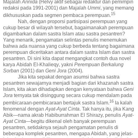
Majalah
Annida
(Helvy aktif sebagai redaktur dan pemimpin
redaksi pada 1991-2001)
dan Majalah
Ummi
, yang memang
1
5
dikhususkan pada segmen pembaca perempuan.
Nah, dengan proporsi partisipasi perempuan yang
cukup besar di wilayah tersebut, bagaimanaka
h
perempuan
digambarkan dalam sastra Islam atau sastra pesantren?
Yang menarik, pengamatan selintas penulis menemukan
bahwa ada nuansa yang cukup berbeda tentang bagaimana
perempuan diceritakan antara dalam sastra Islam dan sastra
pesantren. Di sini kita dapat mengangkat contoh dua novel
karya
Abidah El-Khalieqy
, yakni
Perempuan Berkalung
Sorban
(2001) dan
Geni Jora
(2004).
Jika kita sepakat dengan asumsi bahwa sastra
pesantren se
wajarnya
menjadi bagian dari khazanah sastra
Islam, kita akan dihadapkan dengan kenyataan bahwa
Geni
Jora
ternyata tak disinggung secara cukup mendalam pada
1
6
pembicaraan-pembicaraan bertajuk sastra Islam.
Ia kalah
fenomenal dengan
Ayat-Ayat Cinta
. Tak hanya itu, jika Kang
Abik—nama akrab Habiburrahman El Shirazy, penulis
Ayat-
Ayat Cinta
—begitu dikenal oleh banyak perempuan
pesantren,
setidaknya sejauh pengamatan penulis di
beberapa komplek pesantren,
mengapa Abidah, yang jelas-