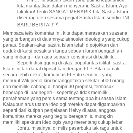
kita manfaatkan dalam menyerang Sastra Islam. Ayo
lakukan! Tentu SANGAT MENARIK bila Sastra Islam
diserang oleh sesama pegiat Sastra Islam sendiri. INI
9
BARU BERITA!!!”
Membaca teks komentar ini, kita dapat merasakan suasana
yang terbangun di dalamnya: atmosfer ideologis yang cukup
panas. Seakan-akan sastra Islam telah dipojokkan dan
duduk di kursi pesakitan tanpa sebuah forum pengadilan
yang imbang
—dan ada sebuah konspirasi di balik itu
.
Seperti disinggung di atas, popularitas istilah sastra
Islam ini tak dapat dipisahkan dengan FLP. Bila diamati
secara lebih dekat, komunitas FLP itu sendiri—yang
menurut Wikipedia kini beranggotakan sekitar 5000 orang
dan memiliki cabang di hampir 30 propinsi, termasuk
beberapa di luar negeri
—sepertinya tidak memiliki
pemahaman yang persis sama tentang apa itu sastra Islam.
Kalaupun arus utama ideologi mereka dapat digambarkan
seperti
dari kutipan penjelasan
Helvy di atas, anggota
komunitas mereka yang begitu beragam itu mungkin
memiliki spektrum ideologis yang merentang cukup lebar.
Jonru, misalnya, di milis pasarbuku tak ragu untuk