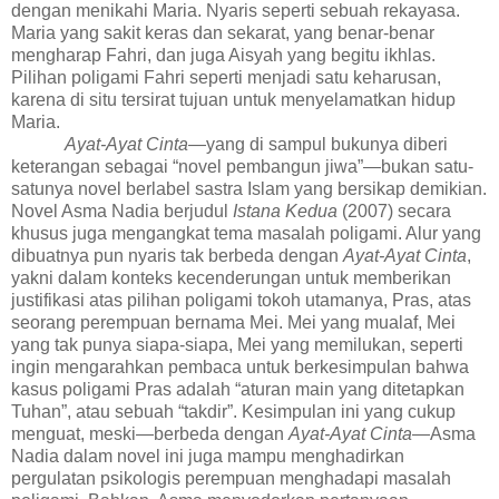
dengan menikahi Maria. Nyaris seperti sebuah rekayasa.
Maria yang sakit keras dan sekarat, yang benar-benar
mengharap Fahri, dan juga Aisyah yang begitu ikhlas.
Pilihan poligami Fahri seperti menjadi satu keharusan,
karena di situ tersirat tujuan untuk menyelamatkan hidup
Maria.
Ayat-Ayat Cint
a
—yang di sampul bukunya diberi
keterangan sebagai “novel pembangun jiwa”—
bukan satu-
satunya novel berlabel sastra Islam yang bersikap demikian.
Novel Asma Nadia berjudul
Istana Kedua
(2007) secara
khusus juga mengangkat tema masalah poligami. Alur yang
dibuatnya pun nyaris tak berbeda dengan
Ayat-Ayat Cinta
,
yakni dalam konteks kecenderungan untuk memberikan
justifikasi atas pilihan poligami tokoh utamanya, Pras, atas
seorang perempuan bernama Mei.
Mei yang mualaf
,
Mei
yang tak punya siapa-siapa
,
Mei yang memilukan
, seperti
ingin mengarahkan pembaca untuk berkesimpulan bahwa
kasus poligami Pras adalah “aturan main yang ditetapkan
Tuhan”, atau sebuah “takdir”.
Kesimpulan ini yang cukup
menguat, meski—berbeda dengan
Ayat-Ayat Cinta
—Asma
Nadia dalam novel ini juga mampu menghadirkan
pergulatan psikologis perempuan menghadapi masalah