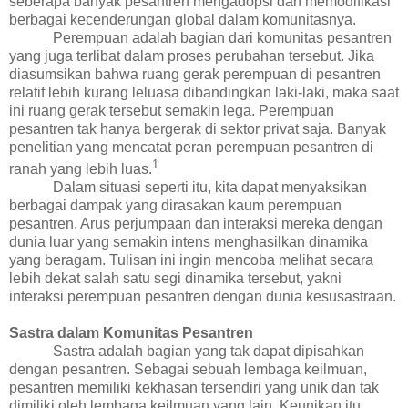
seberapa banyak pesantren mengadopsi dan memodifikasi
berbagai kecenderungan global dalam komunitasnya.
Perempuan adalah bagian dari komunitas pesantren
yang juga terlibat dalam proses perubahan tersebut. Jika
diasumsikan bahwa ruang gerak perempuan di pesantren
relatif lebih kurang leluasa dibandingkan laki-laki, maka saat
ini ruang gerak tersebut semakin lega. Perempuan
pesantren tak hanya bergerak di sektor privat saja. Banyak
penelitian yang mencatat peran perempuan pesantren di
1
ranah yang lebih luas.
Dalam situasi seperti itu, kita dapat menyaksikan
berbagai dampak yang dirasakan kaum perempuan
pesantren.
Arus perjumpaan dan interaksi mereka dengan
dunia luar yang semakin intens menghasilkan dinamika
yang beragam. Tulisan ini ingin mencoba melihat secara
lebih dekat salah satu segi dinamika tersebut, yakni
interaksi perempuan pesantren dengan dunia kesusastraan.
Sastra dalam Komunitas Pesantren
Sastra adalah bagian yang tak dapat dipisahkan
dengan pesantren. Sebagai sebuah lembaga keilmuan,
pesantren memiliki kekhasan tersendiri yang unik dan tak
dimiliki oleh lembaga keilmuan yang lain. Keunikan itu