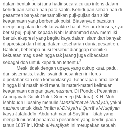
dalam bentuk puisi juga hadir secara cukup intens dalam
kehidupan sehari-hari para santri. Kehidupan sehari-hari di
pesantren banyak menampilkan puji-pujian dan zikir
keagamaan yang berbentuk puisi. Biasanya dibacakan
menjelang atau di sekitar waktu shalat. Secara khusus, syair
berisi puji-pujian kepada Nabi Muhammad saw. memiliki
bentuk ekspresi yang begitu kaya dalam Islam dan banyak
diapresiasi dan hidup dalam keseharian dunia pesantren.
Bahkan, beberapa puisi tersebut dianggap memiliki
kekuatan magis sehingga tak jarang juga dibacakan
3
sebagai doa untuk keperluan tertentu.
Meski tidak dengan upaya yang cukup kuat, padu,
dan sistematis, tradisi syair di pesantren ini terus
dipertahankan oleh komunitasnya. Beberapa ulama lokal
hingga kini masih aktif menulis materi-materi keilmuan
keagamaan dengan gaya
nazham
. Di Pondok Pesantren
Annuqayah Guluk-Guluk Sumenep (Madura), K.H. Moh.
Mahfoudh Husainy menulis
Manzhûmat al-Nuqâyah
, yakni
nazham
untuk kitab
Itmâm al-Dirâyah li Qurrâ’ al-Nuqâyah
karya Jalâluddîn ‘Abdurra
h
mân al-Suyûthî—kitab yang
menjadi muasal penamaan pesantren yang berdiri pada
tahun 1887 ini. Kitab
al-Nuqâyah
ini merupakan sebuah