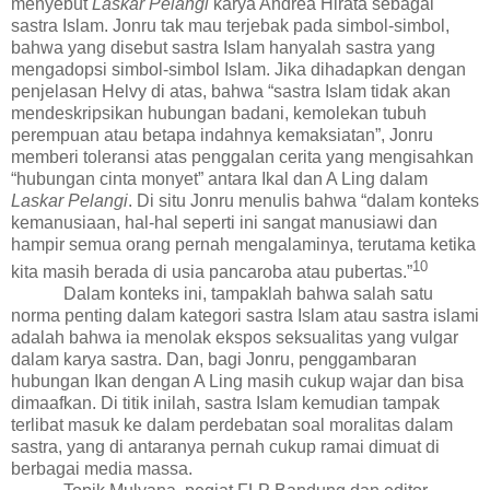
menyebut
Laskar Pelangi
karya Andrea Hirata sebagai
sastra Islam. Jonru tak mau terjebak pada simbol-simbol,
bahwa yang disebut sastra Islam hanyalah sastra yang
mengadopsi simbol-simbol Islam. Jika dihadapkan dengan
penjelasan Helvy di atas, bahwa “sastra Islam tidak akan
mendeskripsikan hubungan badani, kemolekan tubuh
perempuan atau betapa indahnya kemaksiatan”,
Jonru
memberi toleransi atas penggalan cerita yang mengisahkan
“
hubungan
cinta monyet” antara
Ikal dan A Ling dalam
Laskar Pelangi
. Di situ Jonru menulis bahwa “
dalam konteks
kemanusiaan, hal-hal seperti ini sangat manusiawi dan
hampir semua orang pernah mengalaminya, terutama ketika
10
kita masih berada di usia pancaroba atau pubertas.”
Dalam konteks ini, tampaklah bahwa salah satu
norma penting dalam kategori sastra Islam atau sastra islami
adalah bahwa ia menolak ekspos seksualitas yang vulgar
dalam karya sastra.
Dan, bagi Jonru, penggambaran
hubungan Ikan dengan A Ling masih cukup wajar dan bisa
dimaafkan.
Di titik inilah, sastra Islam kemudian tampak
terlibat masuk ke dalam perdebatan soal moralitas dalam
sastra, yang di antaranya pernah cukup ramai dimuat di
berbagai media massa.