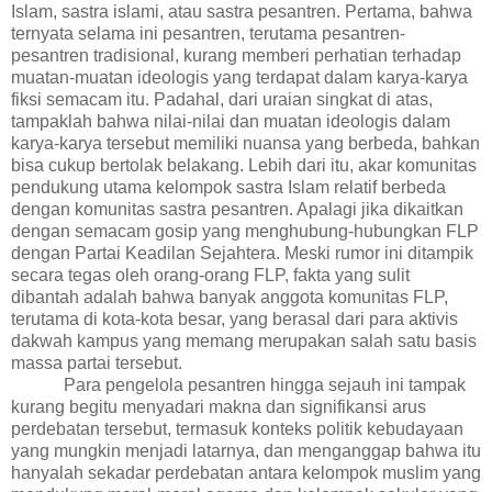
Islam, sastra islami, atau sastra pesantren. Pertama, bahwa
ternyata selama ini pesantren, terutama pesantren-
pesantren tradisional, kurang memberi perhatian terhadap
muatan-muatan ideologis yang terdapat dalam karya-karya
fiksi semacam itu. Padahal, dari uraian singkat di atas,
tampaklah bahwa nilai-nilai dan muatan ideologis dalam
karya-karya tersebut
memiliki nuansa yang berbeda, bahkan
bisa
cukup
bertolak belakang
. Lebih dari itu, akar komunitas
pendukung utama kelompok sastra Islam relatif berbeda
dengan komunitas sastra pesantren. Apalagi jika dikaitkan
dengan semacam gosip yang menghubung-hubungkan FLP
dengan Partai Keadilan Sejahtera. Meski rumor ini ditampik
secara tegas oleh orang-orang FLP, fakta yang sulit
dibantah adalah bahwa banyak anggota komunitas FLP,
terutama di kota-kota besar, yang berasal dari para aktivis
dakwah kampus yang memang merupakan salah satu basis
massa partai tersebut.
Para pengelola pesantren hingga sejauh ini tampak
kurang begitu menyadari makna dan signifikansi arus
perdebatan tersebut, termasuk konteks politik kebudayaan
yang mungkin menjadi latarnya, dan menganggap bahwa itu
hanyalah sekadar perdebatan antara kelompok muslim yang