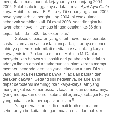
mengalami masa puncak kejayaannya sepanjang 2004-
2005. Salah satu tonggaknya adalah novel
Ayat-Ayat Cinta
karya Habiburrahman El Shirazy. Di sepanjang tahun 2005,
novel yang terbit di penghujung 2004 ini cetak ulang
sebanyak sembilan kali. Di awal 2008, saat diangkat ke
layar lebar, novel ini tembus hingga cetakan ke-36 dan
7
terjual lebih dari 500 ribu eksemplar.
Sukses di pasaran yang diraih novel-novel berlabel
sastra Islam atau sastra islami ini pada gilirannya memicu
lahirnya polemik-polemik di media massa tentang karya-
karya jenis ini. Pro kontra muncul. Muhidin M. Dahlan
menyebutkan bahwa sisi positif dari pelabelan ini adalah
adanya ikatan emosi antarkomunitas Islam karena mampu
memberi penanda identitas yang jelas dan tuntas. Di sisi
yang lain, ada kesadaran bahwa ini adalah bagian dari
gerakan dakwah. Sedang sisi negatifnya, pelabelan ini
dapat berpotensi meminggirkan karya-karya lain yang
mengangkat isu kemanusiaan, keadilan, dan semacamnya
(yang merupakan elemen substantif agama), sebagai karya
8
yang bukan sastra bernapaskan Islam.
Yang menarik untuk dicermati lebih mendalam
sebenarnya berkaitan dengan muatan nilai dan bahkan