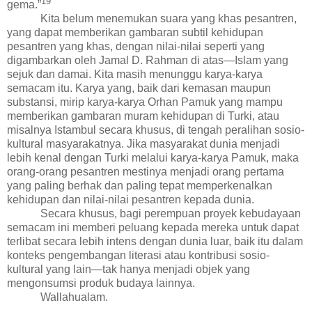
19
gema
.”
Kita belum menemukan suara yang khas pesantren,
yang dapat memberikan gambaran subtil kehidupan
pesantren yang khas, dengan nilai-nilai seperti yang
digambarkan oleh Jamal D. Rahman di atas
—Islam yang
sejuk dan damai
. Kita masih menunggu karya-karya
semacam itu. Karya yang, baik dari kemasan maupun
substansi, mirip karya-karya Orhan Pamuk yang mampu
memberikan gambaran muram kehidupan di Turki, atau
misalnya Istambul secara khusus, di tengah peralihan sosio-
kultural masyarakatnya. Jika masyarakat dunia menjadi
lebih kenal dengan Turki melalui karya-karya Pamuk, maka
orang-orang pesantren mestinya menjadi orang pertama
yang paling berhak
dan paling tepat
memperkenalkan
kehidupan dan nilai-nilai pesantren kepada dunia.
Secara khusus, bagi perempuan proyek
kebudayaan
semacam ini memberi peluang kepada mereka untuk dapat
terlibat secara lebih intens dengan dunia luar, baik itu dalam
konteks pengembangan literasi atau kontribusi sosio-
kultural yang lain—tak hanya menjadi objek yang
mengonsumsi produk
budaya lainnya
.
Wallahualam.