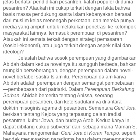
jelas berlatar pendidikan pesantren, kalah populer di dunia
pesantren?
Ataukah ini cukup terkait dengan fakta bahwa
basis massa pendukung sastra Islam kebanyakan berasal
dari muslim kelas menengah perkotaan, dan mereka punya
media yang ampuh untuk melakukan penetrasi ke kelompok
masyarakat lainnya, termasuk perempuan di pesantren?
A
taukah
ini semata terkait dengan strategi pemasaran
(sosial-ekonomi)
, atau juga terkait dengan aspek nilai dan
ideologi?
Jela
s
lah bahwa sosok perempuan yang digambarkan
Abidah dalam kedua novelnya itu sungguh berbeda, bahkan
mungkin berseberangan
,
dengan perempuan dalam novel-
novel berlabel sastra Islam itu. Perempuan dalam karya
Abidah adalah perempuan dengan semangat pembebasan
—pembebasan dari patriarki. Dalam
Perempuan Berkalung
Sorban
, Abidah bercerita tentang Anissa, seorang
perempuan pesantren, dan ketersudutannya di antara
doktrin misoginis agama di pesantren. Sementara
Geni Jora
berkisah tentang Kejora yang terpasung dalam tradisi
pesantren, kultur Jawa, dan budaya Arab. Kedua karya ini
dapat dibilang cukup subversif dan, sebagaimana Maman S.
Mahayana mengomentari
Geni Jora
di
Koran Tempo
, seperti
hendak menawarkan paradigma baru dalam menempatkan