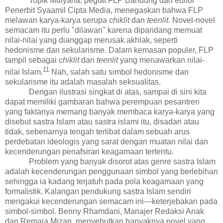
Topik Mulyana, pegiat FLP Bandung dan editor
Penerbit Syaamil Cipta Media, menegaskan bahwa FLP
melawan
karya-karya serupa
chiklit
dan
teenlit
. Novel-novel
semacam itu perlu "dilawan" karena dipandang memuat
nilai-nilai yang dianggap merusak akhlak, seperti
hedonisme dan sekularisme. Dalam kemasan populer, FLP
tampil sebagai
chiklit
dan
teenlit
yang menawarkan nilai-
11
nilai Islam.
Nah, salah satu simbol hedonisme dan
sekularisme itu adalah masalah seksualitas.
Dengan ilustrasi singkat di atas, sampai di sini kita
dapat memiliki gambaran bahwa perempuan pesantren
yang faktanya memang banyak membaca karya-karya yang
disebut sastra Islam atau sastra islami itu, disadari atau
tidak, sebenarnya tengah terlibat dalam sebuah arus
perdebatan ideologis yang sarat dengan muatan nilai dan
kecenderungan penafsiran keagamaan tertentu.
Problem yang banyak disorot atas genre sastra Islam
adalah kecenderungan penggunaan simbol yang berlebihan
sehingga ia kadang terjatuh pada pola keagamaan yang
formalistik. Kalangan
pendukung sastra Islam sendiri
mengakui kecenderungan semacam ini—keterjebakan pada
simbol-simbol. Benny Rhamdani, Manajer Redaksi Anak
dan Remaja Mizan, menyebutkan banyaknya novel yang