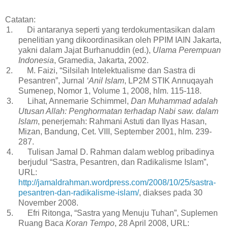
Catatan:
1.
Di antaranya seperti yang terdokumentasikan dalam
penelitian yang dikoordinasikan oleh PPIM IAIN Jakarta,
yakni dalam Jajat Burhanuddin (ed.),
Ulama Perempuan
Indonesia
, Gramedia, Jakarta, 2002.
2.
M. Faizi, “Silsilah Intelektualisme dan Sastra di
Pesantren”, Jurnal
‘Anil Islam
, LP2M STIK Annuqayah
Sumenep, Nomor 1, Volume 1, 2008, hlm. 115-118.
3.
Lihat, Annemarie Schimmel,
Dan Muhammad adalah
Utusan Allah: Penghormatan terhadap Nabi saw. dalam
Islam
, penerjemah: Rahmani Astuti dan Ilyas Hasan,
Mizan, Bandung, Cet. VIII, September 2001, hlm. 239-
287.
4.
Tulisan Jamal D. Rahman dalam weblog pribadinya
berjudul “Sastra, Pesantren, dan Radikalisme Islam”,
URL:
http://jamaldrahman.wordpress.com/2008/10/25/sastra-
pesantren-dan-radikalisme-islam/
, diakses pada 30
November 2008.
5.
Efri Ritonga, “Sastra yang Menuju Tuhan”, Suplemen
Ruang Baca
Koran Tempo
, 28 April 2008, URL: