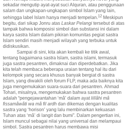
sekadar mengutip ayat-ayat suci Alquran, atau penggunaan
salam dan ungkapan-ungkapan simbol Islam yang lain,
1
2
sehingga label Islam hanya menjadi tempelan.
Meskipun
begitu, dari sikap Jonru atas
Laskar Pelangi
tersebut di atas
tampak bahwa komposisi simbol dan substansi ini dalam
karya sastra Islam dalam pikiran komunitas pegiat sastra
Islam sendiri masih menjadi wilayah yang terbuka untuk
didiskusikan.
Sampai di sini, kita akan kembali ke titik awal,
tentang bagaimana sastra Islam, sastra islami, termasuk
juga sastra pesantren, dimaknai dan diperdebatkan. Jika
kita telah membaca beberapa uraian tentang hal itu dari
kelompok yang secara khusus banyak bergiat di sastra
Islam, yang diwakili oleh forum FLP, maka ada baiknya kita
juga mengemukakan suara-suara dari pesantren.
Ahmad
Tohari,
misalnya, mengemukakan bahwa
sastra pesantren
adalah
“
pengejawantahan
‘
m
â’
dalam ayat
lill
â
hi m
â
fissam
â
w
â
ti wa m
â
fil ardh
dan dikemas dengan kualitas
sastra yang
‘
horison
’
yang lalu membinarkan kekuasan
Tuhan atas
‘
m
â’
di langit dan bumi
”
.
Dalam pengertian ini
,
Islam mun
c
ul sebagai nilai yang universal
dan
melampaui
simbol. Sastra pesantren harus membawa misi