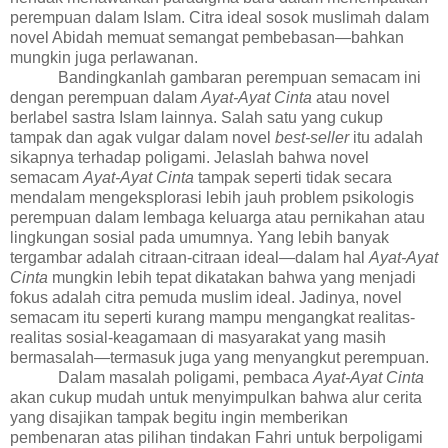
perempuan dalam Islam. Citra ideal sosok muslimah dalam
novel Abidah memuat semangat pembebasan—bahkan
mungkin juga perlawanan.
Bandingkanlah gambaran perempuan semacam ini
dengan perempuan dalam
Ayat-Ayat Cinta
atau novel
berlabel sastra Islam lainnya. Salah satu yang cukup
tampak dan agak vulgar dalam novel
best-seller
itu adalah
sikapnya terhadap poligami. Jelaslah bahwa novel
semacam
Ayat-Ayat Cinta
tampak seperti
tidak secara
mendalam
mengeksplorasi lebih jauh problem psikologis
perempuan dalam lembaga keluarga atau pernikahan atau
lingkungan sosial pada umumnya. Yang lebih banyak
tergambar adalah citraan-citraan ideal—dalam hal
Ayat-Ayat
Cinta
mungkin lebih tepat dikatakan bahwa yang menjadi
fokus adalah citra pemuda
muslim
ideal. Jadinya, novel
semacam itu seperti kurang mampu mengangkat realitas-
realitas sosial-keagamaan di masyarakat yang masih
bermasalah—termasuk juga yang menyangkut perempuan.
Dalam masalah poligami, pembaca
Ayat-Ayat Cinta
akan cukup mudah untuk menyimpulkan bahwa alur cerita
yang disajikan tampak begitu ingin memberikan
pembenaran atas pilihan tindakan Fahri untuk berpoligami