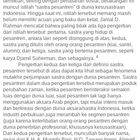
demikian, seiring dengan perubahan sosial, belakangan ini
muncul istilah “sastra pesantren” di dunia kesusastraan
Indonesia. Hingga saat ini, istilah tersebut memang masih
belum memiliki acuan yang baku dan ketat. Jamal D.
Rahman mencatat bahwa paling tidak ada tiga pengertian
dari istilah tersebut: pertama,
sastra yang hidup di
pesantren, antara lain seperti di
singgung
di atas; kedua,
sastra yang ditulis oleh orang-orang
pesantren
(kiai, santri,
alumni); dan ketiga, sastra yang bertema pesantren, seperti
4
karya Djamil Suherman, dan sebagainya.
Pengertian kedua dan ketiga dari definisi sastra
pesantren tersebut di atas dapat kita lihat sebagai fenomena
mutakhir perjumpaan sastra dengan dunia pesantren. Sastra
pesantren dalam dua pengertian tersebut merupakan produk
perubahan zaman, ketika pesantren berinteraksi semakin
luas dengan dunia luar, saat pesantren tak lagi hanya
menggunakan aksara Arab pegon, tapi mulai intens masuk
dan berkreasi dengan dunia
aksara/
sastra Indonesia, ketika
industri perbukuan juga merambah ke segmen pesantren
(juga karena keterlibatan orang-orang pesantren dengan
dunia penerbitan profesional, khususnya kesusastraan).
Dari kedua pengertian tersebut, muncullah banyak nama,
mulai dari K.H. A. Mustofa Bisri, H.D. Zawawi Imron, Ahmad