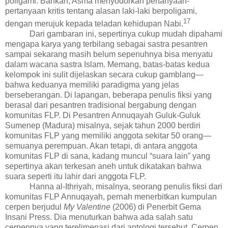
poligami. Bahkan, Asma menyodorkan pertanyaan-
pertanyaan kritis tentang alasan laki-laki berpoligami,
1
7
dengan merujuk kepada teladan kehidupan Nabi.
Dari gambaran ini, sepertinya cukup mudah dipahami
mengapa karya yang terbilang sebagai sastra pesantren
sampai sekarang masih belum sepenuhnya bisa menyatu
dalam wacana sastra Islam. Memang, batas-batas kedua
kelompok ini
sulit
dijelaskan secara cukup gamblang
—
bahwa keduanya memiliki paradigma yang jelas
berseberangan
. Di lapangan, beberapa penulis fiksi yang
berasal dari pesantren tradisional bergabung dengan
komuni
t
as FLP. Di Pesantren Annuqayah Guluk-Guluk
Sumenep (Madura) misalnya, sejak tahun 2000 berdiri
komunitas FLP yang memiliki anggota sekitar 50 orang—
semuanya perempuan. Akan tetapi, di antara anggota
komunitas FLP di sana, kadang muncul “suara lain” yang
sepertinya akan terkesan aneh untuk dikatakan bahwa
suara seperti itu lahir dari anggota FLP.
Hanna al-Ithriyah, misalnya, seorang penulis fiksi dari
komunitas FLP Annuqayah, pernah menerbitkan kumpulan
cerpen berjudul
My Valentine
(2006) di Penerbit Gema
Insani Press. Dia menuturkan bahwa ada salah satu
cerpennya yang terelimenasi dari antologi tersebut. Cerpen