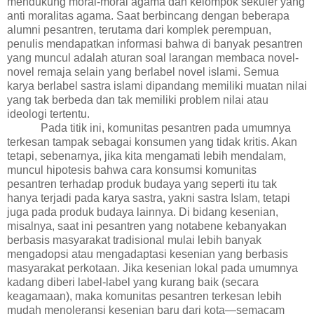
mendukung moral-moral agama dan kelompok sekuler yang
anti moralitas agama.
Saat berbincang dengan beberapa
alumni pesantren, terutama dari komplek perempuan,
penulis mendapatkan informasi bahwa di banyak pesantren
yang muncul adalah aturan soal larangan membaca novel-
novel remaja selain yang berlabel novel islami. S
emua
karya berlabel s
astra islami dipandang memiliki muatan nilai
yang tak berbeda dan tak memiliki problem nilai atau
ideologi tertentu.
Pada titik ini, komunitas pesantren pada umumnya
terkesan tampak sebagai konsumen yang tidak kritis. Akan
tetapi, sebenarnya, jika kita mengamati lebih mendalam,
muncul hipotesis bahwa cara konsumsi komunitas
pesantren terhadap produk budaya yang seperti itu tak
hanya terjadi pada karya sastra, yakni sastra Islam, tetapi
juga pada produk budaya lainnya. Di bidang kesenian,
misalnya, saat ini pesantren yang notabene kebanyakan
berbasis masyarakat tradisional mulai lebih banyak
mengadopsi atau mengadaptasi kesenian yang berbasis
masyarakat perkotaan. Jika kesenian lokal pada umumnya
kadang diberi label-label yang kurang baik (secara
keagamaan), maka komunitas pesantren terkesan lebih
mudah menoleransi kesenian baru dari kota—semacam