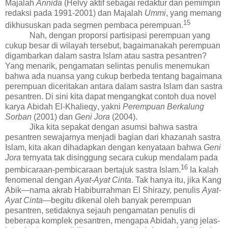
Majalah
Annida
(Helvy aktif sebagai redaktur dan pemimpin
redaksi pada 1991-2001)
dan Majalah
Ummi
, yang memang
1
5
dikhususkan pada segmen pembaca perempuan.
Nah, dengan proporsi partisipasi perempuan yang
cukup besar di wilayah tersebut, bagaimanaka
h
perempuan
digambarkan dalam sastra Islam atau sastra pesantren?
Yang menarik, pengamatan selintas penulis menemukan
bahwa ada nuansa yang cukup berbeda tentang bagaimana
perempuan diceritakan antara dalam sastra Islam dan sastra
pesantren. Di sini kita dapat mengangkat contoh dua novel
karya
Abidah El-Khalieqy
, yakni
Perempuan Berkalung
Sorban
(2001) dan
Geni Jora
(2004).
Jika kita sepakat dengan asumsi bahwa sastra
pesantren se
wajarnya
menjadi bagian dari khazanah sastra
Islam, kita akan dihadapkan dengan kenyataan bahwa
Geni
Jora
ternyata tak disinggung secara cukup mendalam pada
1
6
pembicaraan-pembicaraan bertajuk sastra Islam.
Ia kalah
fenomenal dengan
Ayat-Ayat Cinta
. Tak hanya itu, jika Kang
Abik—nama akrab Habiburrahman El Shirazy, penulis
Ayat-
Ayat Cinta
—begitu dikenal oleh banyak perempuan
pesantren,
setidaknya sejauh pengamatan penulis di
beberapa komplek pesantren,
mengapa Abidah, yang jelas-