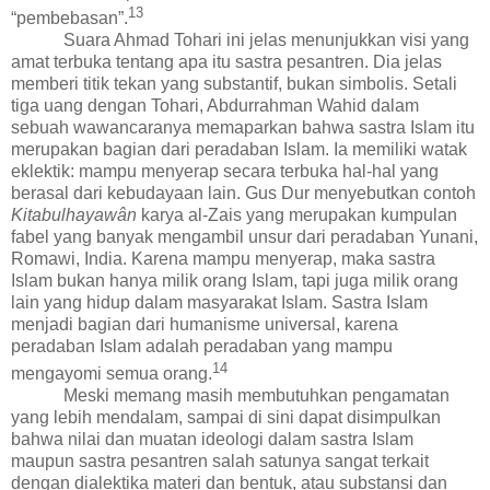
1
3
“pembebasan”.
Suara Ahmad Tohari ini jelas menunjukkan visi yang
amat terbuka tentang apa itu sastra pesantren. Dia jelas
memberi titik tekan yang substantif, bukan simbolis. Setali
tiga uang dengan Tohari, Abdurrahman Wahid dalam
sebuah wawancaranya memaparkan bahwa sastra Islam itu
merupakan
bagian dari peradaban Islam.
Ia memiliki w
atak
eklektik: mampu menyerap
secara terbuka hal-hal yang
berasal
dari kebudayaan lain.
Gus Dur menyebutkan contoh
Kitabulhayaw
â
n
karya al-Zais yang
merupakan kumpulan
fabel
yang
banyak mengambil unsur
dari peradaban
Yunani,
Romawi, India.
Karena mampu menyerap, maka sastra
Islam bukan hanya milik orang Islam, tapi juga milik orang
lain yang hidup dalam masyarakat Islam. Sastra Islam
menjadi
bagian dari humanisme universal
, karena
p
eradaban Islam adalah peradaban yang mampu
1
4
mengayomi semua orang.
Meski memang masih membutuhkan pengamatan
yang lebih mendalam, sampai di sini dapat disimpulkan
bahwa nilai dan muatan ideologi dalam sastra Islam
maupun sastra pesantren salah satunya sangat terkait
dengan dialektika materi dan bentuk, atau substansi dan