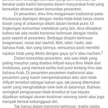
berakar pada tradisi bersastra dalam masyarakat Arab yang
kemudian dirawat dalam komunitas pesantren.
Di pesantren, ilmu-ilmu keagamaan tradisional pada
khususnya dipelajari dengan media kitab-kitab karya ulama
klasik yang
di antaranya
ditulis dalam bentuk puisi. Di
lingkungan komunitas intelektual yang lain, bisa dikatakan
bahwa tak ada model transmisi keilmuan dengan media
puisi seperti di pesantren. Berbagai disiplin keilmuan
keagamaan, mulai dari tawhid, fikih, tafsir, hadis, tata
bahasa Arab, dan yang lainnya, semuanya pasti memiliki
2
rujukan kitab yang ditulis dengan gaya
syi’ir
atau
nazham
.
Dalam komunitas pesantren, ada satu kitab yang
paling masyhur yang disebut
Alfiyah
karya Ibnu Malik dari
Andalusia, yang memuat seribu
bait
puisi tentang ilmu tata
bahasa Arab. Di pesantren-pesantren tradisional atau
pesantren yang masih mempertahankan teks utuh kitab
Alfiyah
tersebut sebagai bahan ajar, tak jarang ditemukan
santri yang menghafalkan larik-larik di dalamnya. Bahkan,
seringkali penguasaan kitab tersebut di luar kepala
dijadikan sebagai
ukuran kealiman seorang santri atau juga
menjadi bentuk
kebanggaan diri.
Tak hanya dalam transmisi keilmuan, tradisi sastra