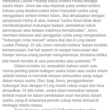
menyebut
Laskar Pelangi
karya Andrea Hirata sebagai
sastra Islam. Jonru tak mau terjebak pada simbol-simbol,
bahwa yang disebut sastra Islam hanyalah sastra yang
mengadopsi simbol-simbol Islam. Jika dihadapkan dengan
penjelasan Helvy di atas, bahwa “sastra Islam tidak akan
mendeskripsikan hubungan badani, kemolekan tubuh
perempuan atau betapa indahnya kemaksiatan”,
Jonru
memberi toleransi atas penggalan cerita yang mengisahkan
“
hubungan
cinta monyet” antara
Ikal dan A Ling dalam
Laskar Pelangi
. Di situ Jonru menulis bahwa “
dalam konteks
kemanusiaan, hal-hal seperti ini sangat manusiawi dan
hampir semua orang pernah mengalaminya, terutama ketika
10
kita masih berada di usia pancaroba atau pubertas.”
Dalam konteks ini, tampaklah bahwa salah satu
norma penting dalam kategori sastra Islam atau sastra islami
adalah bahwa ia menolak ekspos seksualitas yang vulgar
dalam karya sastra.
Dan, bagi Jonru, penggambaran
hubungan Ikan dengan A Ling masih cukup wajar dan bisa
dimaafkan.
Di titik inilah, sastra Islam kemudian tampak
terlibat masuk ke dalam perdebatan soal moralitas dalam
sastra, yang di antaranya pernah cukup ramai dimuat di
berbagai media massa.