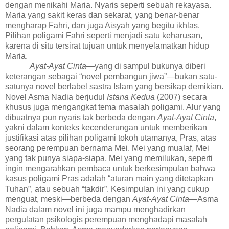
dengan menikahi Maria. Nyaris seperti sebuah rekayasa.
Maria yang sakit keras dan sekarat, yang benar-benar
mengharap Fahri, dan juga Aisyah yang begitu ikhlas.
Pilihan poligami Fahri seperti menjadi satu keharusan,
karena di situ tersirat tujuan untuk menyelamatkan hidup
Maria.
Ayat-Ayat Cint
a
—yang di sampul bukunya diberi
keterangan sebagai “novel pembangun jiwa”—
bukan satu-
satunya novel berlabel sastra Islam yang bersikap demikian.
Novel Asma Nadia berjudul
Istana Kedua
(2007) secara
khusus juga mengangkat tema masalah poligami. Alur yang
dibuatnya pun nyaris tak berbeda dengan
Ayat-Ayat Cinta
,
yakni dalam konteks kecenderungan untuk memberikan
justifikasi atas pilihan poligami tokoh utamanya, Pras, atas
seorang perempuan bernama Mei.
Mei yang mualaf
,
Mei
yang tak punya siapa-siapa
,
Mei yang memilukan
, seperti
ingin mengarahkan pembaca untuk berkesimpulan bahwa
kasus poligami Pras adalah “aturan main yang ditetapkan
Tuhan”, atau sebuah “takdir”.
Kesimpulan ini yang cukup
menguat, meski—berbeda dengan
Ayat-Ayat Cinta
—Asma
Nadia dalam novel ini juga mampu menghadirkan
pergulatan psikologis perempuan menghadapi masalah