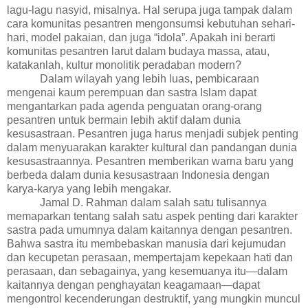
lagu-lagu nasyid, misalnya. Hal serupa juga tampak dalam
cara komunitas pesantren mengonsumsi kebutuhan sehari-
hari, model pakaian, dan juga “idola”. Apakah ini berarti
komunitas pesantren larut dalam budaya massa, atau,
katakanlah, kultur monolitik peradaban modern?
Dalam wilayah yang lebih luas,
pembicaraan
mengenai kaum perempuan dan sastra Islam dapat
mengantarkan pada
agenda penguatan orang-orang
pesantren untuk bermain lebih aktif dalam dunia
kesusastraan. Pesantren juga harus menjadi subjek penting
dalam menyuarakan karakter kultural dan pandangan dunia
kesusastraannya.
Pesantren memberikan warna baru yang
berbeda dalam dunia kesusastraan Indonesia dengan
karya-karya yang lebih mengakar.
Jamal D. Rahman dalam salah satu tulisannya
memaparkan tentang salah satu aspek penting dari karakter
sastra pada umumnya dalam kaitannya dengan pesantren.
Bahwa sastra itu membebaskan manusia dari kejumudan
dan kecupetan perasaan, mempertajam kepekaan hati dan
perasaan, dan sebagainya, yang kesemuanya itu—dalam
kaitannya dengan penghayatan keagamaan—dapat
mengontrol kecenderungan destruktif, yang mungkin muncul