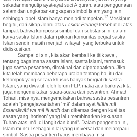
sekadar mengutip ayat-ayat suci Alquran, atau penggunaan
salam dan ungkapan-ungkapan simbol Islam yang lain,
1
2
sehingga label Islam hanya menjadi tempelan.
Meskipun
begitu, dari sikap Jonru atas
Laskar Pelangi
tersebut di atas
tampak bahwa komposisi simbol dan substansi ini dalam
karya sastra Islam dalam pikiran komunitas pegiat sastra
Islam sendiri masih menjadi wilayah yang terbuka untuk
didiskusikan.
Sampai di sini, kita akan kembali ke titik awal,
tentang bagaimana sastra Islam, sastra islami, termasuk
juga sastra pesantren, dimaknai dan diperdebatkan. Jika
kita telah membaca beberapa uraian tentang hal itu dari
kelompok yang secara khusus banyak bergiat di sastra
Islam, yang diwakili oleh forum FLP, maka ada baiknya kita
juga mengemukakan suara-suara dari pesantren.
Ahmad
Tohari,
misalnya, mengemukakan bahwa
sastra pesantren
adalah
“
pengejawantahan
‘
m
â’
dalam ayat
lill
â
hi m
â
fissam
â
w
â
ti wa m
â
fil ardh
dan dikemas dengan kualitas
sastra yang
‘
horison
’
yang lalu membinarkan kekuasan
Tuhan atas
‘
m
â’
di langit dan bumi
”
.
Dalam pengertian ini
,
Islam mun
c
ul sebagai nilai yang universal
dan
melampaui
simbol. Sastra pesantren harus membawa misi