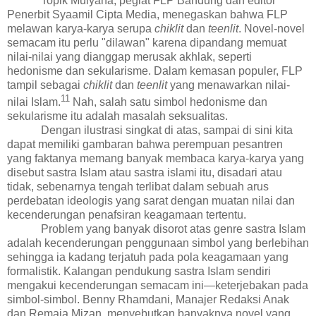
Topik Mulyana, pegiat FLP Bandung dan editor
Penerbit Syaamil Cipta Media, menegaskan bahwa FLP
melawan
karya-karya serupa
chiklit
dan
teenlit
. Novel-novel
semacam itu perlu "dilawan" karena dipandang memuat
nilai-nilai yang dianggap merusak akhlak, seperti
hedonisme dan sekularisme. Dalam kemasan populer, FLP
tampil sebagai
chiklit
dan
teenlit
yang menawarkan nilai-
11
nilai Islam.
Nah, salah satu simbol hedonisme dan
sekularisme itu adalah masalah seksualitas.
Dengan ilustrasi singkat di atas, sampai di sini kita
dapat memiliki gambaran bahwa perempuan pesantren
yang faktanya memang banyak membaca karya-karya yang
disebut sastra Islam atau sastra islami itu, disadari atau
tidak, sebenarnya tengah terlibat dalam sebuah arus
perdebatan ideologis yang sarat dengan muatan nilai dan
kecenderungan penafsiran keagamaan tertentu.
Problem yang banyak disorot atas genre sastra Islam
adalah kecenderungan penggunaan simbol yang berlebihan
sehingga ia kadang terjatuh pada pola keagamaan yang
formalistik. Kalangan
pendukung sastra Islam sendiri
mengakui kecenderungan semacam ini—keterjebakan pada
simbol-simbol. Benny Rhamdani, Manajer Redaksi Anak
dan Remaja Mizan, menyebutkan banyaknya novel yang