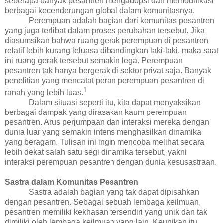
seberapa banyak pesantren mengadopsi dan memodifikasi
berbagai kecenderungan global dalam komunitasnya.
Perempuan adalah bagian dari komunitas pesantren
yang juga terlibat dalam proses perubahan tersebut. Jika
diasumsikan bahwa ruang gerak perempuan di pesantren
relatif lebih kurang leluasa dibandingkan laki-laki, maka saat
ini ruang gerak tersebut semakin lega. Perempuan
pesantren tak hanya bergerak di sektor privat saja. Banyak
penelitian yang mencatat peran perempuan pesantren di
1
ranah yang lebih luas.
Dalam situasi seperti itu, kita dapat menyaksikan
berbagai dampak yang dirasakan kaum perempuan
pesantren.
Arus perjumpaan dan interaksi mereka dengan
dunia luar yang semakin intens menghasilkan dinamika
yang beragam. Tulisan ini ingin mencoba melihat secara
lebih dekat salah satu segi dinamika tersebut, yakni
interaksi perempuan pesantren dengan dunia kesusastraan.
Sastra dalam Komunitas Pesantren
Sastra adalah bagian yang tak dapat dipisahkan
dengan pesantren. Sebagai sebuah lembaga keilmuan,
pesantren memiliki kekhasan tersendiri yang unik dan tak
dimiliki oleh lembaga keilmuan yang lain. Keunikan itu