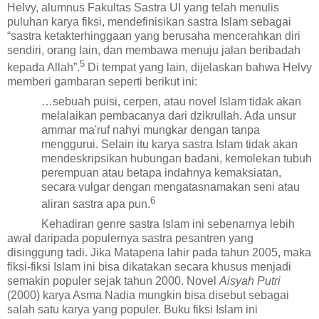
Helvy, alumnus Fakultas Sastra UI
yang
telah menulis
puluhan karya fiksi,
mendefinisikan sastra Islam
sebagai
“sastra ketakterhinggaan yang berusaha mencerahkan diri
sendiri, orang lain, dan membawa menuju jalan beribadah
5
kepada Allah”.
Di tempat yang lain, dijelaskan bahwa Helvy
memberi gambaran seperti berikut ini:
…sebuah puisi, cerpen, atau novel Islam tidak akan
melalaikan pembacanya dari dzikrullah. Ada unsur
ammar ma'ruf nahyi mungkar dengan tanpa
menggurui. Selain itu karya sastra Islam tidak akan
mendeskripsikan hubungan badani, kemolekan tubuh
perempuan atau betapa indahnya kemaksiatan,
secara vulgar dengan mengatasnamakan seni atau
6
aliran sastra apa pun.
Kehadiran genre sastra Islam ini sebenarnya lebih
awal daripada
populernya
sastra pesantren yang
disinggung tadi. Jika Matapena lahir pada tahun 2005, maka
fiksi-fiksi Islam ini bisa dikatakan secara khusus menjadi
semakin populer sejak tahun 2000. Novel
Aisyah Putri
(2000)
karya Asma Nadia mungkin bisa disebut sebagai
salah satu
karya
yang populer. Buku fiksi Islam ini