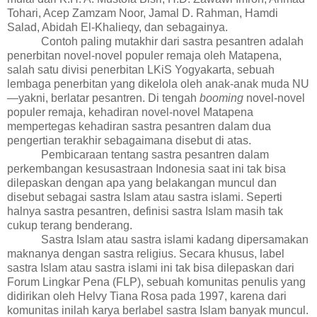
Tohari, Acep Zamzam Noor, Jamal D. Rahman, Hamdi
Salad,
Abidah El-Khalieqy, dan sebagainya.
Contoh paling mutakhir dari sastra pesantren adalah
penerbitan novel-novel populer remaja oleh Matapena,
salah satu divisi penerbitan LKiS Yogyakarta, sebuah
lembaga penerbitan yang dikelola oleh anak-anak muda NU
—yakni, berlatar pesantren. Di tengah
booming
novel-novel
populer remaja, kehadiran novel-novel Matapena
mempertegas kehadiran sastra pesantren dalam dua
pengertian terakhir sebagaimana disebut di atas.
Pembicaraan tentang sastra pesantren dalam
perkembangan kesusastraan Indonesia saat ini tak bisa
dilepaskan dengan apa yang
belakangan muncul dan
disebut
sebagai
sastra Islam atau sastra islami. Seperti
halnya sastra pesantren, definisi sastra Islam masih tak
cukup terang benderang.
Sastra Islam atau sastra islami kadang dipersamakan
maknanya dengan sastra religius
. Secara khusus, label
sastra Islam atau sastra islami ini tak bisa dilepaskan dari
Forum Lingkar Pena (FLP), sebuah komunitas penulis yang
didirikan oleh Helvy Tiana Rosa pada 1997, karena dari
komunitas inilah karya berlabel sastra Islam banyak muncul.