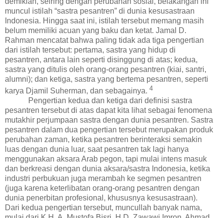
demikian, seiring dengan perubahan sosial, belakangan ini
muncul istilah “sastra pesantren” di dunia kesusastraan
Indonesia. Hingga saat ini, istilah tersebut memang masih
belum memiliki acuan yang baku dan ketat. Jamal D.
Rahman mencatat bahwa paling tidak ada tiga pengertian
dari istilah tersebut: pertama,
sastra yang hidup di
pesantren, antara lain seperti di
singgung
di atas; kedua,
sastra yang ditulis oleh orang-orang
pesantren
(kiai, santri,
alumni); dan ketiga, sastra yang bertema pesantren, seperti
4
karya Djamil Suherman, dan sebagainya.
Pengertian kedua dan ketiga dari definisi sastra
pesantren tersebut di atas dapat kita lihat sebagai fenomena
mutakhir perjumpaan sastra dengan dunia pesantren. Sastra
pesantren dalam dua pengertian tersebut merupakan produk
perubahan zaman, ketika pesantren berinteraksi semakin
luas dengan dunia luar, saat pesantren tak lagi hanya
menggunakan aksara Arab pegon, tapi mulai intens masuk
dan berkreasi dengan dunia
aksara/
sastra Indonesia, ketika
industri perbukuan juga merambah ke segmen pesantren
(juga karena keterlibatan orang-orang pesantren dengan
dunia penerbitan profesional, khususnya kesusastraan).
Dari kedua pengertian tersebut, muncullah banyak nama,
mulai dari K.H. A. Mustofa Bisri, H.D. Zawawi Imron, Ahmad