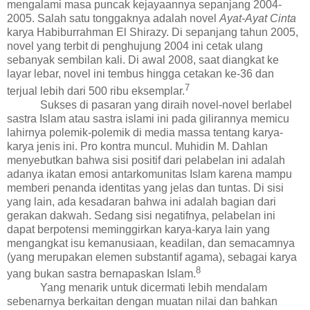
mengalami masa puncak kejayaannya sepanjang 2004-
2005. Salah satu tonggaknya adalah novel
Ayat-Ayat Cinta
karya Habiburrahman El Shirazy. Di sepanjang tahun 2005,
novel yang terbit di penghujung 2004 ini cetak ulang
sebanyak sembilan kali. Di awal 2008, saat diangkat ke
layar lebar, novel ini tembus hingga cetakan ke-36 dan
7
terjual lebih dari 500 ribu eksemplar.
Sukses di pasaran yang diraih novel-novel berlabel
sastra Islam atau sastra islami ini pada gilirannya memicu
lahirnya polemik-polemik di media massa tentang karya-
karya jenis ini. Pro kontra muncul. Muhidin M. Dahlan
menyebutkan bahwa sisi positif dari pelabelan ini adalah
adanya ikatan emosi antarkomunitas Islam karena mampu
memberi penanda identitas yang jelas dan tuntas. Di sisi
yang lain, ada kesadaran bahwa ini adalah bagian dari
gerakan dakwah. Sedang sisi negatifnya, pelabelan ini
dapat berpotensi meminggirkan karya-karya lain yang
mengangkat isu kemanusiaan, keadilan, dan semacamnya
(yang merupakan elemen substantif agama), sebagai karya
8
yang bukan sastra bernapaskan Islam.
Yang menarik untuk dicermati lebih mendalam
sebenarnya berkaitan dengan muatan nilai dan bahkan