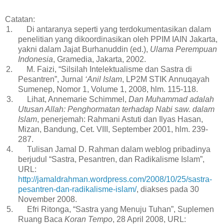
Catatan:
1.
Di antaranya seperti yang terdokumentasikan dalam
penelitian yang dikoordinasikan oleh PPIM IAIN Jakarta,
yakni dalam Jajat Burhanuddin (ed.),
Ulama Perempuan
Indonesia
, Gramedia, Jakarta, 2002.
2.
M. Faizi, “Silsilah Intelektualisme dan Sastra di
Pesantren”, Jurnal
‘Anil Islam
, LP2M STIK Annuqayah
Sumenep, Nomor 1, Volume 1, 2008, hlm. 115-118.
3.
Lihat, Annemarie Schimmel,
Dan Muhammad adalah
Utusan Allah: Penghormatan terhadap Nabi saw. dalam
Islam
, penerjemah: Rahmani Astuti dan Ilyas Hasan,
Mizan, Bandung, Cet. VIII, September 2001, hlm. 239-
287.
4.
Tulisan Jamal D. Rahman dalam weblog pribadinya
berjudul “Sastra, Pesantren, dan Radikalisme Islam”,
URL:
http://jamaldrahman.wordpress.com/2008/10/25/sastra-
pesantren-dan-radikalisme-islam/
, diakses pada 30
November 2008.
5.
Efri Ritonga, “Sastra yang Menuju Tuhan”, Suplemen
Ruang Baca
Koran Tempo
, 28 April 2008, URL: