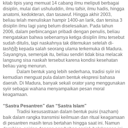
kitab tipis yang memuat 14 cabang ilmu meliputi berbagai
disiplin
, mulai dari
ushuluddin, ilmu tafsir, ilmu hadis, hingga
anatomi, kedokteran, dan tasawuf. Hingga akhir 2003,
beliau telah menuliskan hampir 1400-an larik, dan tersisa 3
disiplin ilmu lagi yang belum diselesaikan. Pada tahun
2006, dalam perbincangan pribadi dengan penulis, beliau
mengatakan bahwa sebenarnya ketiga disiplin ilmu tersebut
sudah ditulis, tapi naskahnya tak ditemukan setelah di-
tash
h
î
h
kepada salah seorang ulama terkemuka di Madura.
Sayangnya, semenjak itu, beliau sendiri tidak bisa melacak
langsung sisa naskah tersebut karena kondisi kesehatan
beliau yang menurun.
Dalam bentuk yang lebih sederhana, tradisi syiir ini
kemudian menguat pula dalam bentuk ekspresi bahasa
daerah. Di Madura, banyak sekali orator yang menggunakan
syiir sebagai wahana menyampaikan pesan moral
keagamaan.
“Sastra Pesantren” dan “Sastra Islam”
Tradisi kesusastraan dalam bentuk puisi (nazham)
baik dalam rangka transmisi keilmuan dan ritual keagamaan
di pesantren masih terus bertahan hingga saat ini. Namun