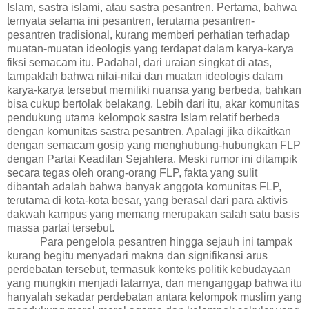
Islam, sastra islami, atau sastra pesantren. Pertama, bahwa
ternyata selama ini pesantren, terutama pesantren-
pesantren tradisional, kurang memberi perhatian terhadap
muatan-muatan ideologis yang terdapat dalam karya-karya
fiksi semacam itu. Padahal, dari uraian singkat di atas,
tampaklah bahwa nilai-nilai dan muatan ideologis dalam
karya-karya tersebut
memiliki nuansa yang berbeda, bahkan
bisa
cukup
bertolak belakang
. Lebih dari itu, akar komunitas
pendukung utama kelompok sastra Islam relatif berbeda
dengan komunitas sastra pesantren. Apalagi jika dikaitkan
dengan semacam gosip yang menghubung-hubungkan FLP
dengan Partai Keadilan Sejahtera. Meski rumor ini ditampik
secara tegas oleh orang-orang FLP, fakta yang sulit
dibantah adalah bahwa banyak anggota komunitas FLP,
terutama di kota-kota besar, yang berasal dari para aktivis
dakwah kampus yang memang merupakan salah satu basis
massa partai tersebut.
Para pengelola pesantren hingga sejauh ini tampak
kurang begitu menyadari makna dan signifikansi arus
perdebatan tersebut, termasuk konteks politik kebudayaan
yang mungkin menjadi latarnya, dan menganggap bahwa itu
hanyalah sekadar perdebatan antara kelompok muslim yang