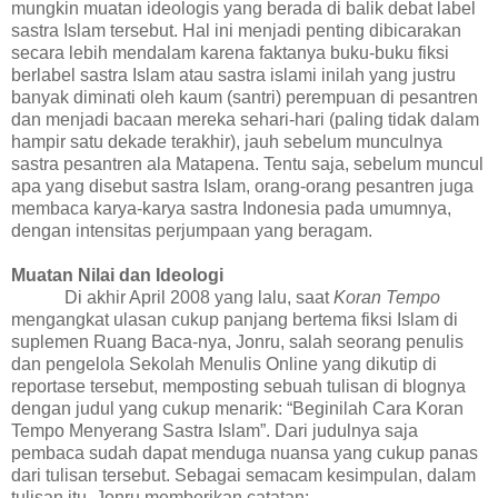
mungkin muatan ideologis yang berada di balik debat label
sastra Islam tersebut. Hal ini menjadi penting dibicarakan
secara lebih mendalam karena faktanya buku-buku fiksi
berlabel sastra Islam atau sastra islami inilah yang justru
banyak diminati oleh kaum (santri) perempuan di pesantren
dan menjadi bacaan mereka sehari-hari
(paling tidak dalam
hampir satu dekade terakhir), jauh sebelum munculnya
sastra pesantren ala Matapena. Tentu saja, sebelum muncul
apa yang disebut sastra Islam, orang-orang pesantren juga
membaca karya-karya sastra Indonesia pada umumnya,
dengan intensitas perjumpaan yang beragam.
Muatan
Nilai dan Ideologi
Di akhir April 2008 yang lalu, saat
Koran Tempo
mengangkat ulasan cukup panjang bertema fiksi Islam di
suplemen Ruang Baca-nya, Jonru, salah seorang penulis
dan
pengelola Sekolah Menulis Online yang dikutip di
reportase tersebut, memposting sebuah tulisan
di blognya
dengan judul yang cukup menarik: “Beginilah Cara Koran
Tempo Menyerang Sastra Islam”. Dari judulnya saja
pembaca sudah dapat menduga nuansa yang cukup panas
dari tulisan tersebut. Sebagai semacam kesimpulan, dalam
tulisan itu, Jonru memberikan catatan: