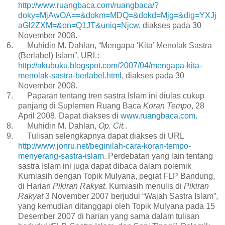
http://www.ruangbaca.com/ruangbaca/?
doky=MjAwOA==&dokm=MDQ=&dokd=Mjg=&dig=YXJj
aGl2ZXM=&on=Q1JT&uniq=Njcw
, diakses pada 30
November 2008.
6.
Muhidin M. Dahlan, “Mengapa ‘Kita’ Menolak Sastra
(Berlabel) Islam”, URL:
http://akubuku.blogspot.com/2007/04/mengapa-kita-
menolak-sastra-berlabel.html
, diakses pada 30
November 2008.
7.
Paparan tentang tren sastra Islam ini diulas cukup
panjang di Suplemen Ruang Baca
Koran Tempo
, 28
April 2008. Dapat diakses di
www.ruangbaca.com
.
8.
Muhidin M. Dahlan,
Op. Cit.
.
9.
Tulisan selengkapnya dapat diakses di URL
http://www.jonru.net/beginilah-cara-koran-tempo-
menyerang-sastra-islam
. Perdebatan yang lain tentang
sastra Islam ini juga dapat dibaca dalam polemik
Kurniasih dengan Topik Mulyana, pegiat FLP Bandung,
di Harian
Pikiran Rakyat
. Kurniasih menulis di
Pikiran
Rakyat
3 November 2007 berjudul “Wajah Sastra Islam”,
yang kemudian ditanggapi oleh Topik Mulyana pada 15
Desember 2007 di harian yang sama dalam tulisan