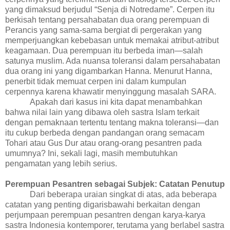
yang dimaksud berjudul “Senja di Notredame”. Cerpen itu
berkisah tentang persahabatan dua orang perempuan di
Perancis yang sama-sama bergiat di pergerakan yang
memperjuangkan kebebasan untuk memakai atribut-atribut
keagamaan. Dua perempuan itu berbeda iman—salah
satunya muslim. Ada nuansa toleransi dalam persahabatan
dua orang ini yang digambarkan Hanna. Menurut Hanna,
penerbit tidak memuat cerpen ini dalam kumpulan
cerpennya karena khawatir menyinggung masalah SARA.
Apakah dari kasus ini kita dapat menambahkan
bahwa nilai lain yang dibawa oleh sastra Islam terkait
dengan pemaknaan tertentu tentang makna toleransi—dan
itu cukup berbeda dengan pandangan orang semacam
Tohari atau Gus Dur atau orang-orang pesantren pada
umumnya? Ini, sekali lagi, masih membutuhkan
pengamatan yang lebih serius.
Perempuan Pesantren sebagai Subjek: Catatan Penutup
Dari beberapa uraian singkat di atas, ada beberapa
catatan yang penting digarisbawahi berkaitan dengan
perjumpaan perempuan pesantren dengan karya-karya
sastra Indonesia kontemporer, terutama yang ber
label
sastra