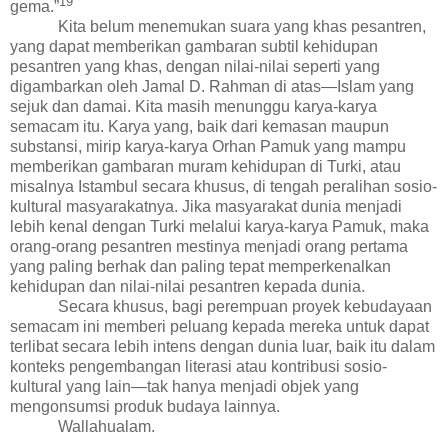
19
gema
.”
Kita belum menemukan suara yang khas pesantren,
yang dapat memberikan gambaran subtil kehidupan
pesantren yang khas, dengan nilai-nilai seperti yang
digambarkan oleh Jamal D. Rahman di atas
—Islam yang
sejuk dan damai
. Kita masih menunggu karya-karya
semacam itu. Karya yang, baik dari kemasan maupun
substansi, mirip karya-karya Orhan Pamuk yang mampu
memberikan gambaran muram kehidupan di Turki, atau
misalnya Istambul secara khusus, di tengah peralihan sosio-
kultural masyarakatnya. Jika masyarakat dunia menjadi
lebih kenal dengan Turki melalui karya-karya Pamuk, maka
orang-orang pesantren mestinya menjadi orang pertama
yang paling berhak
dan paling tepat
memperkenalkan
kehidupan dan nilai-nilai pesantren kepada dunia.
Secara khusus, bagi perempuan proyek
kebudayaan
semacam ini memberi peluang kepada mereka untuk dapat
terlibat secara lebih intens dengan dunia luar, baik itu dalam
konteks pengembangan literasi atau kontribusi sosio-
kultural yang lain—tak hanya menjadi objek yang
mengonsumsi produk
budaya lainnya
.
Wallahualam.