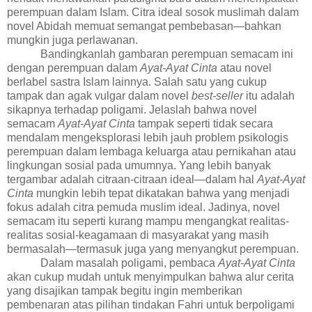
perempuan dalam Islam. Citra ideal sosok muslimah dalam
novel Abidah memuat semangat pembebasan—bahkan
mungkin juga perlawanan.
Bandingkanlah gambaran perempuan semacam ini
dengan perempuan dalam
Ayat-Ayat Cinta
atau novel
berlabel sastra Islam lainnya. Salah satu yang cukup
tampak dan agak vulgar dalam novel
best-seller
itu adalah
sikapnya terhadap poligami. Jelaslah bahwa novel
semacam
Ayat-Ayat Cinta
tampak seperti
tidak secara
mendalam
mengeksplorasi lebih jauh problem psikologis
perempuan dalam lembaga keluarga atau pernikahan atau
lingkungan sosial pada umumnya. Yang lebih banyak
tergambar adalah citraan-citraan ideal—dalam hal
Ayat-Ayat
Cinta
mungkin lebih tepat dikatakan bahwa yang menjadi
fokus adalah citra pemuda
muslim
ideal. Jadinya, novel
semacam itu seperti kurang mampu mengangkat realitas-
realitas sosial-keagamaan di masyarakat yang masih
bermasalah—termasuk juga yang menyangkut perempuan.
Dalam masalah poligami, pembaca
Ayat-Ayat Cinta
akan cukup mudah untuk menyimpulkan bahwa alur cerita
yang disajikan tampak begitu ingin memberikan
pembenaran atas pilihan tindakan Fahri untuk berpoligami