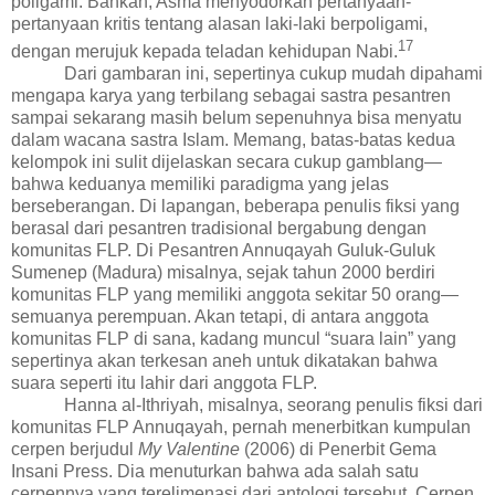
poligami. Bahkan, Asma menyodorkan pertanyaan-
pertanyaan kritis tentang alasan laki-laki berpoligami,
1
7
dengan merujuk kepada teladan kehidupan Nabi.
Dari gambaran ini, sepertinya cukup mudah dipahami
mengapa karya yang terbilang sebagai sastra pesantren
sampai sekarang masih belum sepenuhnya bisa menyatu
dalam wacana sastra Islam. Memang, batas-batas kedua
kelompok ini
sulit
dijelaskan secara cukup gamblang
—
bahwa keduanya memiliki paradigma yang jelas
berseberangan
. Di lapangan, beberapa penulis fiksi yang
berasal dari pesantren tradisional bergabung dengan
komuni
t
as FLP. Di Pesantren Annuqayah Guluk-Guluk
Sumenep (Madura) misalnya, sejak tahun 2000 berdiri
komunitas FLP yang memiliki anggota sekitar 50 orang—
semuanya perempuan. Akan tetapi, di antara anggota
komunitas FLP di sana, kadang muncul “suara lain” yang
sepertinya akan terkesan aneh untuk dikatakan bahwa
suara seperti itu lahir dari anggota FLP.
Hanna al-Ithriyah, misalnya, seorang penulis fiksi dari
komunitas FLP Annuqayah, pernah menerbitkan kumpulan
cerpen berjudul
My Valentine
(2006) di Penerbit Gema
Insani Press. Dia menuturkan bahwa ada salah satu
cerpennya yang terelimenasi dari antologi tersebut. Cerpen