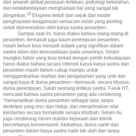
dari amarah akibat perasaan tertekan, psikologi kekalahan,
dan ketakberdayaan menghadapi hal yang sangat tak
18
diinginkan.
Ekspresi teduh dan sejuk dari model
penghayatan keagamaan semacam inilah yang penting
untuk dipromosikan oleh karya sastra pesantren.
Sampai saat ini, harus diakui bahwa orang-orang di
pesantren, termasuk juga kaum perempuan pesantren,
masih belum bisa menjadi subjek yang signifikan dalam
sastra Islam dan kesusastraan pada umumnya. Selain
mungkin faktor yang bisa terkait dengan politik kebudayaan,
harus diakui bahwa secara intrinsik karya-karya sastra dari
pesantren masih belum cukup mampu untuk
menggambarkan realitas dan pengalaman yang unik dan
sangat kaya di dunia pesantren—termasuk, secara khusus,
dunia perempuan. Salah seorang kritikus sastra, Faruk HT,
mencatat bahwa sastra pesantren yang ada cenderung
“
menampilkan dunia pesantren sebagai latar, tanpa
deskripsi yang rinci dan hidup, dan menjelmakan nilai
keislaman secara formalistik serupa khotbah. Selain itu,
juga cenderung minim realitas kejiwaan dan teknik
berceritanya konvensionil. Akibatnya, dunia santri dan
pesantren dalam karya sastra hadir tak utuh dan tanpa