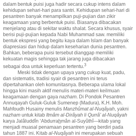
dalam bentuk puisi juga hadir secara cukup intens dalam
kehidupan sehari-hari para santri. Kehidupan sehari-hari di
pesantren banyak menampilkan puji-pujian dan zikir
keagamaan yang berbentuk puisi. Biasanya dibacakan
menjelang atau di sekitar waktu shalat. Secara khusus, syair
berisi puji-pujian kepada Nabi Muhammad saw. memiliki
bentuk ekspresi yang begitu kaya dalam Islam dan banyak
diapresiasi dan hidup dalam keseharian dunia pesantren.
Bahkan, beberapa puisi tersebut dianggap memiliki
kekuatan magis sehingga tak jarang juga dibacakan
3
sebagai doa untuk keperluan tertentu.
Meski tidak dengan upaya yang cukup kuat, padu,
dan sistematis, tradisi syair di pesantren ini terus
dipertahankan oleh komunitasnya. Beberapa ulama lokal
hingga kini masih aktif menulis materi-materi keilmuan
keagamaan dengan gaya
nazham
. Di Pondok Pesantren
Annuqayah Guluk-Guluk Sumenep (Madura), K.H. Moh.
Mahfoudh Husainy menulis
Manzhûmat al-Nuqâyah
, yakni
nazham
untuk kitab
Itmâm al-Dirâyah li Qurrâ’ al-Nuqâyah
karya Jalâluddîn ‘Abdurra
h
mân al-Suyûthî—kitab yang
menjadi muasal penamaan pesantren yang berdiri pada
tahun 1887 ini. Kitab
al-Nuqâyah
ini merupakan sebuah