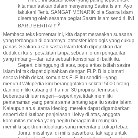
kita manfaatkan dalam menyerang Sastra Islam. Ayo
lakukan! Tentu SANGAT MENARIK bila Sastra Islam
diserang oleh sesama pegiat Sastra Islam sendiri. INI
9
BARU BERITA!!!”
Membaca teks komentar ini, kita dapat merasakan suasana
yang terbangun di dalamnya: atmosfer ideologis yang cukup
panas. Seakan-akan sastra Islam telah dipojokkan dan
duduk di kursi pesakitan tanpa sebuah forum pengadilan
yang imbang
—dan ada sebuah konspirasi di balik itu
.
Seperti disinggung di atas, popularitas istilah sastra
Islam ini tak dapat dipisahkan dengan FLP. Bila diamati
secara lebih dekat, komunitas FLP itu sendiri—yang
menurut Wikipedia kini beranggotakan sekitar 5000 orang
dan memiliki cabang di hampir 30 propinsi, termasuk
beberapa di luar negeri
—sepertinya tidak memiliki
pemahaman yang persis sama tentang apa itu sastra Islam.
Kalaupun arus utama ideologi mereka dapat digambarkan
seperti
dari kutipan penjelasan
Helvy di atas, anggota
komunitas mereka yang begitu beragam itu mungkin
memiliki spektrum ideologis yang merentang cukup lebar.
Jonru, misalnya, di milis pasarbuku tak ragu untuk