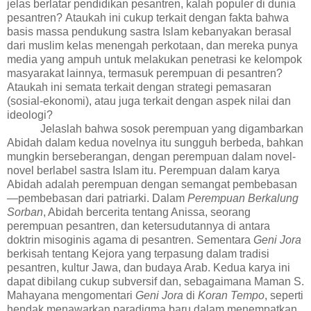
jelas berlatar pendidikan pesantren, kalah populer di dunia
pesantren?
Ataukah ini cukup terkait dengan fakta bahwa
basis massa pendukung sastra Islam kebanyakan berasal
dari muslim kelas menengah perkotaan, dan mereka punya
media yang ampuh untuk melakukan penetrasi ke kelompok
masyarakat lainnya, termasuk perempuan di pesantren?
A
taukah
ini semata terkait dengan strategi pemasaran
(sosial-ekonomi)
, atau juga terkait dengan aspek nilai dan
ideologi?
Jela
s
lah bahwa sosok perempuan yang digambarkan
Abidah dalam kedua novelnya itu sungguh berbeda, bahkan
mungkin berseberangan
,
dengan perempuan dalam novel-
novel berlabel sastra Islam itu. Perempuan dalam karya
Abidah adalah perempuan dengan semangat pembebasan
—pembebasan dari patriarki. Dalam
Perempuan Berkalung
Sorban
, Abidah bercerita tentang Anissa, seorang
perempuan pesantren, dan ketersudutannya di antara
doktrin misoginis agama di pesantren. Sementara
Geni Jora
berkisah tentang Kejora yang terpasung dalam tradisi
pesantren, kultur Jawa, dan budaya Arab. Kedua karya ini
dapat dibilang cukup subversif dan, sebagaimana Maman S.
Mahayana mengomentari
Geni Jora
di
Koran Tempo
, seperti
hendak menawarkan paradigma baru dalam menempatkan