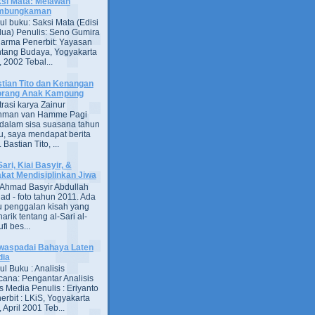
si Mata: Melawan
mbungkaman
ul buku: Saksi Mata (Edisi
ua) Penulis: Seno Gumira
darma Penerbit: Yayasan
tang Budaya, Yogyakarta
 2002 Tebal...
tian Tito dan Kenangan
orang Anak Kampung
strasi karya Zainur
hman van Hamme Pagi
, dalam sisa suasana tahun
u, saya mendapat berita
astian Tito, ...
Sari, Kiai Basyir, &
akat Mendisiplinkan Jiwa
Ahmad Basyir Abdullah
jad - foto tahun 2011. Ada
u penggalan kisah yang
arik tentang al-Sari al-
fi bes...
aspadai Bahaya Laten
dia
ul Buku : Analisis
ana: Pengantar Analisis
s Media Penulis : Eriyanto
erbit : LKiS, Yogyakarta
 April 2001 Teb...