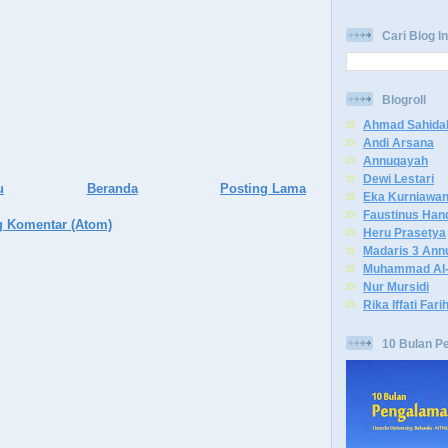
Cari Blog In
Blogroll
Ahmad Sahida
Andi Arsana
Annuqayah
Dewi Lestari
u
Beranda
Posting Lama
Eka Kurniawa
Faustinus Han
g Komentar (Atom)
Heru Prasetya
Madaris 3 Ann
Muhammad Al-
Nur Mursidi
Rika Iffati Fari
10 Bulan P