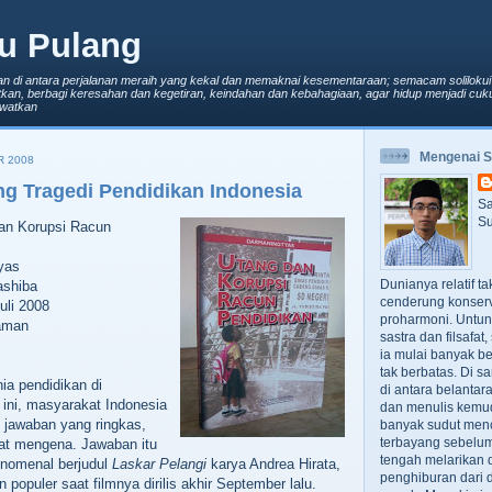
u Pulang
an di antara perjalanan meraih yang kekal dan memaknai kesementaraan; semacam solilokui
kan, berbagi keresahan dan kegetiran, keindahan dan kebahagiaan, agar hidup menjadi cuku
lewatkan
Mengenai 
R 2008
ng Tragedi Pendidikan Indonesia
Sa
Su
dan Korupsi Racun
yas
Dunianya relatif t
ashiba
cenderung konserv
uli 2008
proharmoni. Untun
laman
sastra dan filsafa
ia mulai banyak be
tak berbatas. Di s
ia pendidikan di
di antara belanta
 ini, masyarakat Indonesia
dan menulis kemu
jawaban yang ringkas,
banyak sudut men
terbayang sebelumn
mat mengena. Jawaban itu
tengah melarikan d
fenomenal berjudul
Laskar Pelangi
karya Andrea Hirata,
penghiburan dari 
populer saat filmnya dirilis akhir September lalu.