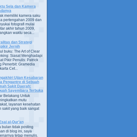
tu Sela dan Kamera
adanya
ak memiliki kamera saku
a pertengahan 2009 dan
yukai fotografi mulai
itar akhir tahun 2009,
ngkan waktu seca...
alitas dan Strategi
pikir Jernih
ul buku: The Art of Clear
nking: Siasat Menghadapi
at Pikir Penulis: Patrick
g Penerbit: Gramedia
arta Cet...
gakhiri Ujian Kesabaran
a Pengantre di Sebuah
ah Sakit Daerah:
uah Sayembara Terbuka
ar Belakang Untuk
ingkatkan mutu
kat, layanan kesehatan
 sakit yang baik sangat
Esai al-Qur’an
 bulan tidak posting
san di blog ini, saya
enarnya tetap menulis.