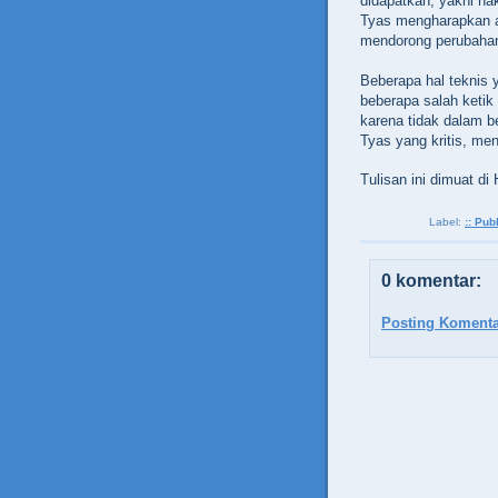
didapatkan, yakni ha
Tyas mengharapkan a
mendorong perubahan 
Beberapa hal teknis 
beberapa salah ketik
karena tidak dalam b
Tyas yang kritis, m
Tulisan ini dimuat di 
Label:
:: Publ
0 komentar:
Posting Komenta