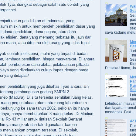
 oleh Tyas diangkat sebagai salah satu contoh yang
Wak
erperinci.
Se
Sej
pad
enjadi racun pendidikan di Indonesia, yang
men
um miskin untuk memperoleh pendidikan dasar yang
sek
nsi dana pendidikan, dana negara, atau dana
saya kadang melua
ak efisien, dana yang memang terbatas itu jauh dari
Mor
na-mana, atau diterima oleh orang yang tidak tepat.
Ber
Jud
k contoh inefisiensi, mulai yang terjadi di badan
Thi
han, lembaga pendidikan, hingga masyarakat. Di antara
Ses
Kin
alah pemborosan dana akibat pelaksanaan pilkada
Pustaka Utama, Jak
biaya yang dikeluarkan cukup impas dengan harga
si yang didapat?
Men
Par
Rum
emen pendidikan yang juga dibahas Tyas antara lain
Seb
 tentang pembangunan gedung SMPN 2
Lat
p (Madura). Di situ tersedia sembilan ruang kelas,
men
u ruang perpustakaan, dan satu ruang laboratorium.
kehidupan masyara
dan layanan rumah
 berkunjung ke sana tahun 2002, sekolah itu hanya
mendesak. Fakt...
rtinya, hanya membutuhkan 3 ruang kelas. Di Madiun
ai Rp 43 miliar untuk rintisan Sekolah Bertaraf
42 
khirnya mangkrak dan tak digunakan, karena
Dua
p menjalankan program tersebut. Di sekolah,
tuli
seb
yak ditemukan, mulai dari program
study tour
,