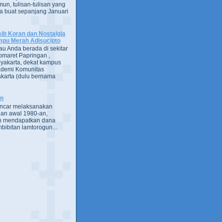
un, tulisan-tulisan yang
a buat sepanjang Januari
ib Koran dan Nostalgia
pu Merah Adisucipto
au Anda berada di sekitar
omaret Papringan ,
yakarta, dekat kampus
demi Komunitas
karta (dulu bernama
an
encar melaksanakan
an awal 1980-an,
h mendapatkan dana
bibitan lamtorogun...