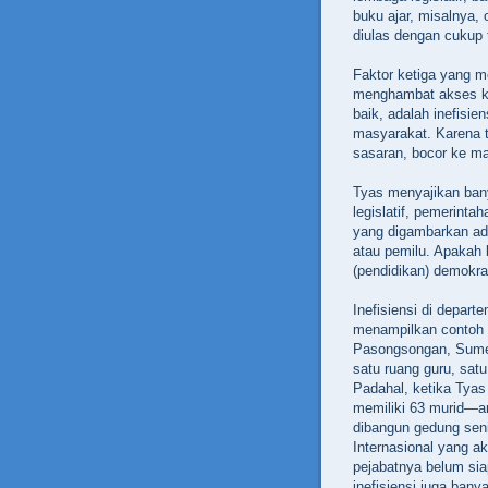
buku ajar, misalnya,
diulas dengan cukup t
Faktor ketiga yang m
menghambat akses ka
baik, adalah inefisie
masyarakat. Karena t
sasaran, bocor ke ma
Tyas menyajikan banya
legislatif, pemerinta
yang digambarkan ad
atau pemilu. Apakah 
(pendidikan) demokra
Inefisiensi di depart
menampilkan contoh
Pasongsongan, Sumene
satu ruang guru, sat
Padahal, ketika Tyas
memiliki 63 murid—a
dibangun gedung senil
Internasional yang a
pejabatnya belum sia
inefisiensi juga ban