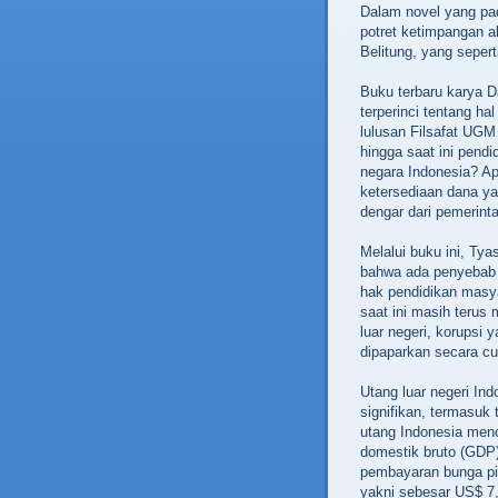
Dalam novel yang pa
potret ketimpangan a
Belitung, yang seper
Buku terbaru karya 
terperinci tentang ha
lulusan Filsafat UGM
hingga saat ini pend
negara Indonesia? A
ketersediaan dana ya
dengar dari pemerint
Melalui buku ini, Tya
bahwa ada penyebab 
hak pendidikan masy
saat ini masih terus
luar negeri, korupsi y
dipaparkan secara cu
Utang luar negeri In
signifikan, termasuk 
utang Indonesia menc
domestik bruto (GDP)
pembayaran bunga pi
yakni sebesar US$ 7,