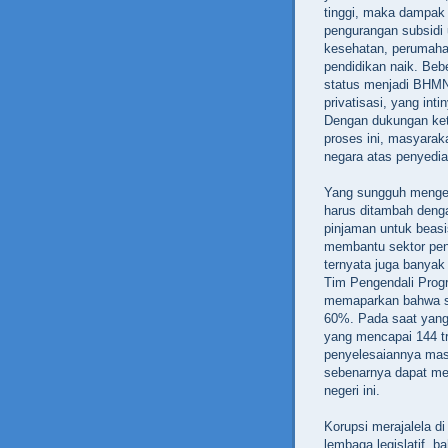
tinggi, maka dampak 
pengurangan subsidi u
kesehatan, perumahan
pendidikan naik. Beb
status menjadi BHMN
privatisasi, yang in
Dengan dukungan ket
proses ini, masyarak
negara atas penyedia
Yang sungguh mengen
harus ditambah denga
pinjaman untuk beas
membantu sektor pendi
ternyata juga banya
Tim Pengendali Prog
memaparkan bahwa s
60%. Pada saat yang
yang mencapai 144 tr
penyelesaiannya mas
sebenarnya dapat men
negeri ini.
Korupsi merajalela 
lembaga legislatif, 