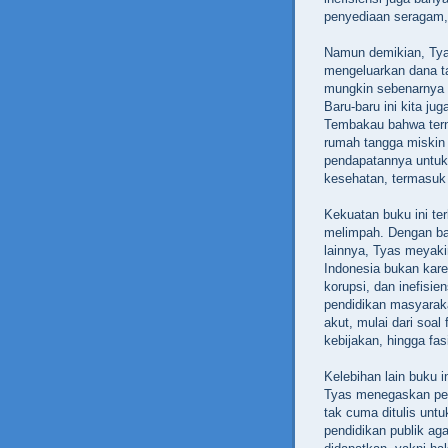
penyediaan seragam,
Namun demikian, Tya
mengeluarkan dana tak
mungkin sebenarnya t
Baru-baru ini kita j
Tembakau bahwa tern
rumah tangga miskin
pendapatannya untuk
kesehatan, termasuk 
Kekuatan buku ini ter
melimpah. Dengan ba
lainnya, Tyas meyak
Indonesia bukan kare
korupsi, dan inefisi
pendidikan masyaraka
akut, mulai dari soal 
kebijakan, hingga fas
Kelebihan lain buku 
Tyas menegaskan pen
tak cuma ditulis unt
pendidikan publik ag