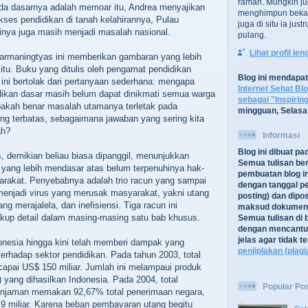
ramah. Mungkin ju
da dasarnya adalah memoar itu, Andrea menyajikan
menghimpun bekal
kses pendidikan di tanah kelahirannya, Pulau
juga di situ ia jus
tinya juga masih menjadi masalah nasional.
pulang.
Lihat profil le
Darmaningtyas ini memberikan gambaran yang lebih
l itu. Buku yang ditulis oleh pengamat pendidikan
Blog ini mendapa
 ini bertolak dari pertanyaan sederhana: mengapa
Internet Sehat Bl
idikan dasar masih belum dapat dinikmati semua warga
sebagai "Inspirin
pakah benar masalah utamanya terletak pada
mingguan, Selasa
ng terbatas, sebagaimana jawaban yang sering kita
ah?
Informasi
Blog ini dibuat p
s, demikian beliau biasa dipanggil, menunjukkan
Semua tulisan be
yang lebih mendasar atas belum terpenuhinya hak-
pembuatan blog in
arakat. Penyebabnya adalah trio racun yang sampai
dengan tanggal pe
 menjadi virus yang merusak masyarakat, yakni utang
posting) dan dipos
ang merajalela, dan inefisiensi. Tiga racun ini
maksud dokument
kup detail dalam masing-masing satu bab khusus.
Semua tulisan di b
dengan mencantu
jelas agar tidak 
donesia hingga kini telah memberi dampak yang
penjiplakan (plagi
terhadap sektor pendidikan. Pada tahun 2003, total
apai US$ 150 miliar. Jumlah ini melampaui produk
 yang dihasilkan Indonesia. Pada 2004, total
Popular Po
njaman memakan 92,67% total penerimaan negara,
9 miliar. Karena beban pembayaran utang begitu