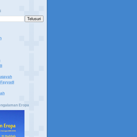
i
h
n
di
uqayah
Fayyadl
hah
engalaman Eropa