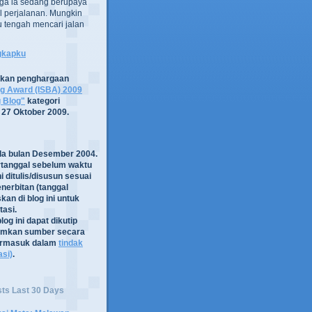
ga ia sedang berupaya
 perjalanan. Mungkin
tru tengah mencari jalan
ngkapku
tkan penghargaan
og Award (ISBA) 2009
g Blog"
kategori
 27 Oktober 2009.
ada bulan Desember 2004.
rtanggal sebelum waktu
i ditulis/disusun sesuai
nerbitan (tanggal
kan di blog ini untuk
asi.
log ini dapat dikutip
mkan sumber secara
termasuk dalam
tindak
asi)
.
sts Last 30 Days