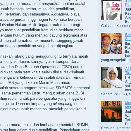
Sak
yang paling terasa oleh masyarakat saat ini adalah
Pe
ntuk berbagai sektor, mulai dari pendidikan,
Jud
Ked
, pertanian, dan sebagainya. Akibatnya, biaya
Aji
erapa perguruan tinggi negeri terkemuka berubah
Ben
 (Badan Hukum Milik Negara), eufemisme bagi
Cetakan: Keempat,
tinya membuat pendidikan kemudian berbiaya mahal.
Bas
entuan hukum yang menjadi payung legitimasi atas
Se
at menjadi lemah untuk menuntut tanggung jawab
Ilu
an sarana pendidikan yang dapat dijangkau.
Ra
itu
bar
askan, utang yang menggunung itu ternyata masih
yang mengejutkan. B
n penyakit kronis lainnya, yakni korupsi. Dana
iswa dan Dana Bantuan Operasional (DBO) untuk
Al-
dikan pada saat krisis selain dinilai diskriminatif
Tir
k mengalami kebocoran dan salah sasaran. Temuan
KH 
Saj
ram JPS yang diketuai Mar’ie Muhammad
sat
alah sasaran program beasiswa SD-SMTA mencapai
men
 sama pemerintah justru mengucurkan dana BLBI
Saqathi (w. 867), su
iliun rupiah untuk para pengusaha yang hingga kini
Mew
ih gelap. Dana melimpah yang
dikemplang
ini
Me
jadi biaya untuk mengatasi masalah pendidikan di
Jud
Wac
Tek
Pen
di mana-mana, mulai dari lembaga pemerintah, BUMN,
Cetakan : Pertama,
bahkan juga dalam dunia pendidikan. Pengelolaan dana