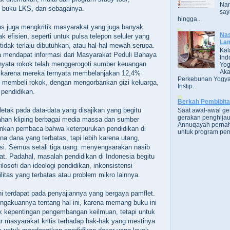
Nam
 buku LKS, dan sebagainya.
say
hingga...
s juga mengkritik masyarakat yang juga banyak
Nas
 efisien, seperti untuk pulsa telepon seluler yang
Lam
idak terlalu dibutuhkan, atau hal-hal mewah serupa.
Kal
uga mendapat informasi dari Masyarakat Peduli Bahaya
Ind
yata rokok telah menggerogoti sumber keuangan
Yog
Aka
 karena mereka ternyata membelanjakan 12,4%
Perkebunan Yogya
 membeli rokok, dengan mengorbankan gizi keluarga,
Instip...
pendidikan.
Berkah Pembibit
letak pada data-data yang disajikan yang begitu
Saat awal-awal g
gerakan penghijau
han kliping berbagai media massa dan sumber
Annuqayah perna
inkan pembaca bahwa keterpurukan pendidikan di
untuk program pem
na dana yang terbatas, tapi lebih karena utang,
ensi. Semua setali tiga uang: menyengsarakan nasib
t. Padahal, masalah pendidikan di Indonesia begitu
filosofi dan ideologi pendidikan, inkonsistensi
ilitas yang terbatas atau problem mikro lainnya.
ini terdapat pada penyajiannya yang bergaya pamflet.
gakuannya tentang hal ini, karena memang buku ini
uk kepentingan pengembangan keilmuan, tetapi untuk
ar masyarakat kritis terhadap hak-hak yang mestinya