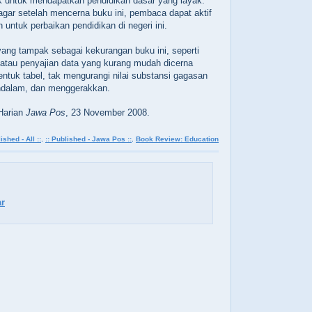
k untuk mendapatkan pendidikan dasar yang layak.
gar setelah mencerna buku ini, pembaca dapat aktif
untuk perbaikan pendidikan di negeri ini.
yang tampak sebagai kekurangan buku ini, seperti
 atau penyajian data yang kurang mudah dicerna
entuk tabel, tak mengurangi nilai substansi gagasan
endalam, dan menggerakkan.
Harian
Jawa Pos
, 23 November 2008.
ished - All ::
,
:: Published - Jawa Pos ::
,
Book Review: Education
r