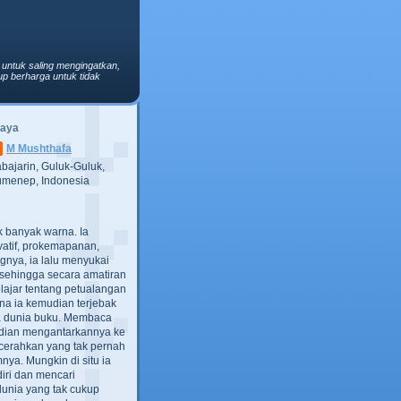
 untuk saling mengingatkan,
p berharga untuk tidak
Saya
M Mushthafa
bajarin, Guluk-Guluk,
menep, Indonesia
ak banyak warna. Ia
atif, prokemapanan,
gnya, ia lalu menyukai
t, sehingga secara amatiran
lajar tentang petualangan
ana ia kemudian terjebak
ra dunia buku. Membaca
dian mengantarkannya ke
cerahkan yang tak pernah
ya. Mungkin di situ ia
iri dan mencari
dunia yang tak cukup