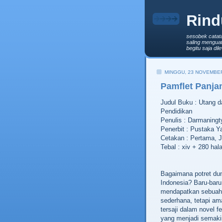
Rind
sesobek catat
saling menguat
begitu saja di
MINGGU, 23 NOVEMBE
Pamflet Panja
Judul Buku : Utang 
Pendidikan
Penulis : Darmaningt
Penerbit : Pustaka Y
Cetakan : Pertama, J
Tebal : xiv + 280 ha
Bagaimana potret dun
Indonesia? Baru-baru
mendapatkan sebuah 
sederhana, tetapi a
tersaji dalam novel 
yang menjadi semakin 