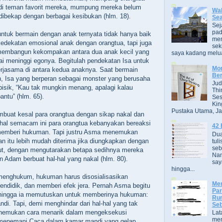
i teman favorit mereka,‭ ‬mumpung mereka belum
Wak
ekap dengan berbagai kesibukan‭ (‬hlm.‭ ‬18‭)‬.
Se
Sej
pad
ntuk bermain dengan anak ternyata tidak hanya baik
men
ekatan emosional anak dengan orangtua,‭ ‬tapi juga
sek
membangun kekompakan antara dua anak kecil yang
saya kadang melua
 meninggi egonya.‭ ‬Begitulah pendekatan Isa untuk
Mor
rjasama di antara kedua anaknya.‭ ‬Saat bermain
Ber
‭ ‬Isa yang berperan sebagai monster yang berusaha
Jud
sik,‭ “‬Kau tak mungkin menang,‭ ‬apalagi kalau
Thi
” (‬hlm.‭ ‬65‭)‬.
Ses
Kin
Pustaka Utama, Jak
buat kesal para orangtua dengan sikap nakal dan
i hal semacam ini para orangtua kebanyakan bereaksi
42 
emberi hukuman.‭ ‬Tapi justru Asma menemukan
Dua
an itu lebih mudah diterima jika diungkapkan dengan
tuli
seb
ut,‭ ‬dengan mengutarakan betapa sedihnya mereka
Nam
Adam berbuat hal-hal yang nakal‭ (‬hlm.‭ ‬80‭)‬.
say
hingga...
menghukum,‭ ‬hukuman harus disosialisasikan
Men
‬mendidik,‭ ‬dan memberi efek jera.‭ ‬Pernah Asma begitu
Par
ingga ia memutuskan untuk memberinya hukuman:‭
Rum
di.‭ ‬Tapi,‭ ‬demi menghindar dari hal-hal yang tak
Seb
menemukan cara menarik dalam mengeksekusi
Lat
men
menemani Caca dalam kamar mandi yang gelap,‭