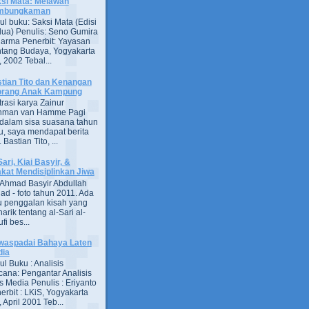
si Mata: Melawan
mbungkaman
ul buku: Saksi Mata (Edisi
ua) Penulis: Seno Gumira
darma Penerbit: Yayasan
tang Budaya, Yogyakarta
 2002 Tebal...
tian Tito dan Kenangan
orang Anak Kampung
strasi karya Zainur
hman van Hamme Pagi
, dalam sisa suasana tahun
u, saya mendapat berita
astian Tito, ...
Sari, Kiai Basyir, &
akat Mendisiplinkan Jiwa
Ahmad Basyir Abdullah
jad - foto tahun 2011. Ada
u penggalan kisah yang
arik tentang al-Sari al-
fi bes...
aspadai Bahaya Laten
dia
ul Buku : Analisis
ana: Pengantar Analisis
s Media Penulis : Eriyanto
erbit : LKiS, Yogyakarta
 April 2001 Teb...