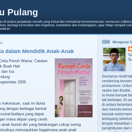
u Pulang
an di antara perjalanan meraih yang kekal dan memaknai kesementaraan; semacam solilokui
kan, berbagi keresahan dan kegetiran, keindahan dan kebahagiaan, agar hidup menjadi cuku
lewatkan
Mengenai 
06
nta dalam Mendidik Anak-Anak
Sa
Su
 Cinta Penuh Warna:‭ ‬Catatan
k Buah Hati
a dan Isa
Dunianya relatif t
Bandung
cenderung konserv
‬September‭ ‬2005
proharmoni. Untun
sastra dan filsafa
ia mulai banyak be
tak berbatas. Di s
 kekerasan,‭ ‬saat ini dunia
di antara belanta
ung dengan berbagai bentuk
dan menulis kemu
 sosial-budaya yang dapat
banyak sudut men
terbayang sebelumn
an masa depan yang cerah.‭
tengah melarikan d
-anak bunuh diri yang belakangan cukup sering
penghiburan dari 
a misalnya menunjukkan bagaimana anak-anak