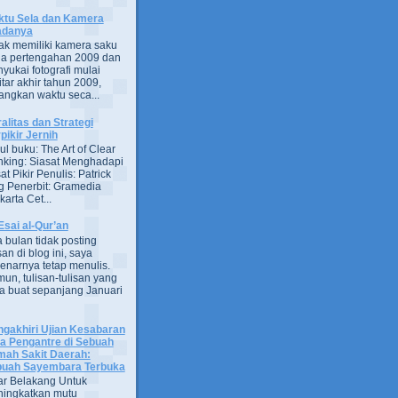
tu Sela dan Kamera
adanya
ak memiliki kamera saku
a pertengahan 2009 dan
yukai fotografi mulai
itar akhir tahun 2009,
ngkan waktu seca...
alitas dan Strategi
pikir Jernih
ul buku: The Art of Clear
nking: Siasat Menghadapi
at Pikir Penulis: Patrick
g Penerbit: Gramedia
arta Cet...
Esai al-Qur’an
 bulan tidak posting
san di blog ini, saya
enarnya tetap menulis.
un, tulisan-tulisan yang
a buat sepanjang Januari
gakhiri Ujian Kesabaran
a Pengantre di Sebuah
ah Sakit Daerah:
uah Sayembara Terbuka
ar Belakang Untuk
ingkatkan mutu