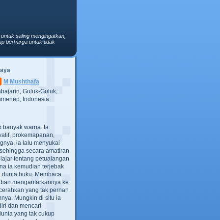
 untuk saling mengingatkan,
p berharga untuk tidak
Saya
M Mushthafa
bajarin, Guluk-Guluk,
menep, Indonesia
ak banyak warna. Ia
atif, prokemapanan,
gnya, ia lalu menyukai
t, sehingga secara amatiran
lajar tentang petualangan
ana ia kemudian terjebak
ra dunia buku. Membaca
dian mengantarkannya ke
cerahkan yang tak pernah
ya. Mungkin di situ ia
iri dan mencari
dunia yang tak cukup