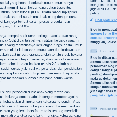
ramah. Mungkin ju
osial yang hebat di sekolah atau komunitasnya
menghimpun bekal
at memilih jalan keluar yang cukup tragis itu.‭
juga di situ ia jus
i Buruh Internasional‭ (‬ILO‭) ‬Jakarta mengungkapkan
pulang.
k-anak saat ini sudah mulai tak asing dengan dunia
Lihat profil le
bahkan juga terlibat dalam proses produksi dan
ompas,‭ ‬13/07/2005‭)‬.
Blog ini mendapa
Internet Sehat Bl
arga,‭ ‬tempat anak-anak berbagi masalah dan ruang
sebagai "Inspirin
a‭? ‬Sulit dibantah bahwa institusi keluarga saat ini
mingguan, Selasa
isis yang membuatnya kehilangan fungsi sosial untuk
mkan nilai-nilai dasar kemanusiaan dan kedewasaan
Informasi
pakah saat ini para orangtua telah terlalu sibuk bekerja
Blog ini dibuat p
lalu nyaris sepenuhnya memercayakan pendidikan anak-
Semua tulisan be
ter,‭ ‬sekolah,‭ ‬atau bahkan televisi‭? ‬Apakah para
pembuatan blog in
ga sudah cukup yakin bahwa pola relasi dan pendekatan
dengan tanggal pe
eka terapkan sudah cukup memberi ruang bagi anak-
posting) dan dipos
apat merasakan nuansa cinta yang penuh warna
maksud dokument
?
Semua tulisan di b
dengan mencantu
jelas agar tidak 
lusi dari persoalan dunia anak yang rentan dan
penjiplakan (plagi
itusi keluarga saat ini adalah dengan memberdayakan
 kehangatan di lingkungan keluarga itu sendiri.‭ ‬Atas
ya sudah cukup banyak buku yang mencoba memberikan
Popular Po
jelasan yang lebih bersifat teoretis tentang mendidik
 ‬menjadi orangtua yang baik,‭ ‬mencipta keluarga yang