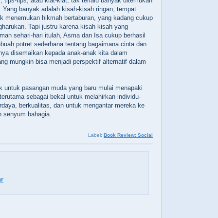
,‭ ‬tips-tips,‭ ‬atau kiat-kiat,‭ ‬tak terlalu banyak ditemukan
‭ ‬Yang banyak adalah kisah-kisah ringan,‭ ‬tempat
 menemukan hikmah bertaburan,‭ ‬yang kadang cukup
rukan.‭ ‬Tapi justru karena kisah-kisah yang
man sehari-hari itulah,‭ ‬Asma dan Isa cukup berhasil
buah potret sederhana tentang bagaimana cinta dan
inya disemaikan kepada anak-anak kita dalam
g mungkin bisa menjadi perspektif alternatif dalam
ok untuk pasangan muda yang baru mulai menapaki
 ‬terutama sebagai bekal untuk melahirkan individu-
rdaya,‭ ‬berkualitas,‭ ‬dan untuk mengantar mereka ke
n senyum bahagia.
Label:
Book Review: Social
r