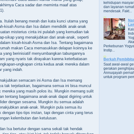
kehidupan masyara
ai akhirnya Caca sadar dan meminta maaf atas
dan layanan rumah
‭)‬.
mendesak. Fakt...
Nas
a.‭ ‬Itulah benang merah dan kata kunci utama yang
Lam
isah-kisah Asma dan Isa dalam mendidik anak-anak
Kal
uatan misterius cinta ini pulalah yang kemudian tak
Ind
ap-sikap yang menakjubkan dari anak-anak,‭ ‬seperti
Yog
Aka
dalam kisah-kisah Asma dan Isa.‭ ‬Tentang bagaimana
Perkebunan Yogya
h rumah makan Caca memasukkan delapan koinnya ke
Instip...
aca yang berinisiatif menyumbangkan tabungannya
am yang nyaris tak dirayakan karena keterbatasan
Berkah Pembibit
u ungkapan-ungkapan cinta kedua anak mereka dalam
Saat awal-awal g
gerakan penghijau
r yang indah.
Annuqayah perna
untuk program pem
enakjubkan semacam ini Asma dan Isa memang
a tak terjelaskan,‭ ‬bagaimana semua ini bisa muncul
k mereka yang masih polos itu.‭ ‬Mungkin memang sulit
n tentang bagaimana anak-anak dapat digiring untuk
lider dengan sesama.‭ ‬Mungkin itu semua adalah
menakjubkan anak-anak.‭ ‬Mungkin pula semua itu
dengan tips-tips instan,‭ ‬tapi dengan cinta yang terus
engan kelembutan dan ketulusan.
 dan Isa bertutur dengan sama sekali tak hendak