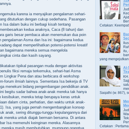
Sak
camnya.
Pe
Jud
Ked
engemuka karena ia menyajikan pengalaman sehari-
Aji
yang dituturkan dengan cukup sederhana.‭ ‬Pasangan
Ben
Isa dalam buku ini berbagi kisah tentang
Cetakan: Keempat,
besarkan kedua anaknya,‭ ‬Caca‭ (‬8‭ ‬tahun‭) ‬dan
Bas
‭ ‬Secara garis besar pembaca akan menemukan dua poin
Se
n pengalaman Asma dan Isa ini:‭ ‬bagaimana kedua
Ilu
 kadang dapat memperlihatkan potensi-potensi kreatif
Ra
‬dan bagaimana mereka semua mengelola
itu
bar
ingkai cinta dan kasih sayang.
yang mengejutkan. B
ikatakan tipikal pasangan muda dengan aktivitas
Al-
penulis fiksi remaja terkemuka,‭ ‬sehari-hari Asma
Tir
m Lingkar Pena dan atau berbicara di‭ ‬workshop
KH 
Saj
m-forum ilmiah lainnya.‭ ‬Sementara Isa bekerja di TV
sat
uga menekuni bidang pengembangan pendidikan anak.‭
men
ini begitu sadar bahwa anak-anak mereka tak hanya
Saqathi (w. 867), su
ah kesibukan,‭ ‬mereka tetap berupaya keras untuk
Mew
n dalam cinta,‭ ‬perhatian,‭ ‬dan waktu untuk anak-
Me
111‭)‬.‭ ‬Isa,‭ ‬yang juga pernah mengembangkan konsep
Jud
tuk anak,‭ ‬sering ditunggu-tunggu kepulangannya dari
Wac
ak mereka untuk diajak bermain bersama.‭ ‬Di antara
Tek
Pen
sabar Isa memenuhi keinginan mereka.‭ ‬Alasannya
Cetakan : Pertama,
g mereka masih membutuhkan,‭ ‬mumpung orangtua