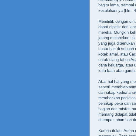
‬begitu lama,‭ ‬samp
kesalahannya‭ (‬hlm.‭ ‬41
Mendidik dengan cint
dapat dipetik dari k
mereka.‭ ‬Mungkin kek
jarang melahirkan sik
yang juga ditemukan 
suatu hari di sebua
kotak amal,‭ ‬atau C
untuk ulang tahun Ad
dana keluarga,‭ ‬ata
kata-kata atau gamba
Atas hal-hal yang m
seperti membiarkanny
dari sikap kedua ana
memberikan penjelasa
bersikap peka dan so
bagian dari misteri 
memang didapat tidak 
ditempa saban hari d
Karena itulah,‭ ‬Asma