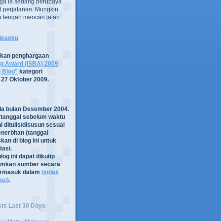
ga ia sedang berupaya
 perjalanan. Mungkin
tru tengah mencari jalan
ngkapku
tkan penghargaan
og Award (ISBA) 2009
g Blog"
kategori
 27 Oktober 2009.
ada bulan Desember 2004.
rtanggal sebelum waktu
i ditulis/disusun sesuai
nerbitan (tanggal
kan di blog ini untuk
asi.
log ini dapat dikutip
mkan sumber secara
termasuk dalam
tindak
asi)
.
sts Last 30 Days