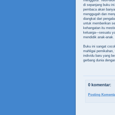
menggurui.‭ ‬Teori-teori
di sepanjang buku ini.
pembaca akan banyak
menggugah dan mengha
diangkat dari pengala
untuk memberikan se
kehangatan itu mest
keluarga—sesuatu yan
mendidik anak-anak.
Buku ini sangat coc
mahligai pernikahan,‭
individu baru yang be
gerbang dunia denga
0 komentar:
Posting Komenta