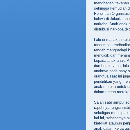
menghadapi tekanan s
sehingga kemudian dap
‬Penelitian Organisas
bahwa di Jakarta ana
narkoba.‭ ‬Anak-anak 
distribusi narkoba‭ (‬K
Lalu di manakah kelu
menempa kepribadianny
tengah menghadapi kr
mendidik dan menana
kepada anak-anak.‭ ‬A
dan beraktivitas,‭ ‬
anaknya pada‭ ‬baby sit
orangtua saat ini ju
pendidikan yang mer
anak mereka untuk d
dalam rumah mereka‭
Salah satu simpul so
rapuhnya fungsi inst
sekaligus menciptakan
hal ini,‭ ‬sebenarn
kiat-kiat ataupun pen
anak dalam keluarga,‭