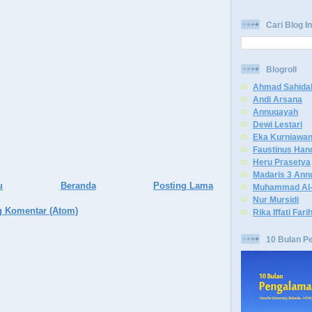
Cari Blog In
Blogroll
Ahmad Sahida
Andi Arsana
Annuqayah
Dewi Lestari
Eka Kurniawa
Faustinus Han
Heru Prasetya
Madaris 3 Ann
u
Beranda
Posting Lama
Muhammad Al-
Nur Mursidi
g Komentar (Atom)
Rika Iffati Fari
10 Bulan P