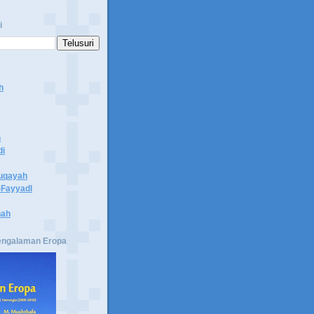
i
h
n
di
uqayah
Fayyadl
hah
engalaman Eropa