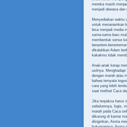
mereka masih menjad
menjadi dewasa dan dib
Menyediakan waktu u
untuk menanamkan ked
bisa menjadi media 
sama-sama baru mulai
membentuk‭ ‬sense ke
berantem-beranteman,
dikalahkan Adam berbi
kakakmu tidak membantu‭
Anak-anak kerap mem
usilnya.‭ ‬Menghadap
dengan marah atau m
bahwa ternyata tegur
cara yang lebih lemb
saat melihat Caca dan 
Jika terpaksa harus 
sebelumnya,‭ ‬logis,‭ 
marah pada Caca seh
‬dikurung di kamar man
diinginkan,‭ ‬Asma 
hukumannya.‭ ‬Asma 