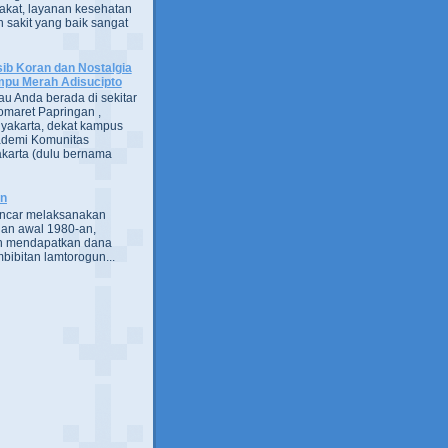
kat, layanan kesehatan
 sakit yang baik sangat
ib Koran dan Nostalgia
pu Merah Adisucipto
au Anda berada di sekitar
omaret Papringan ,
yakarta, dekat kampus
demi Komunitas
karta (dulu bernama
an
encar melaksanakan
an awal 1980-an,
h mendapatkan dana
bibitan lamtorogun...