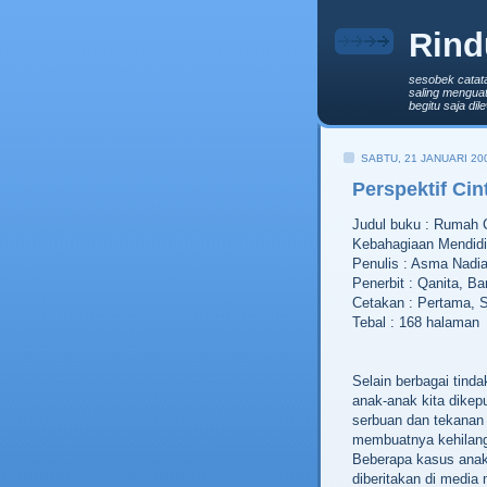
Rind
sesobek catat
saling menguat
begitu saja di
SABTU, 21 JANUARI 20
Perspektif Ci
Judul buku‭ ‬:‭ ‬Rumah
Kebahagiaan Mendidi
Penulis‭ ‬:‭ ‬Asma Nadi
Penerbit ‬:‭ ‬Qanita,‭ ‬
Cetakan ‬:‭ ‬Pertama,‭ 
Tebal‭ :‭ ‬168‭ ‬halaman
Selain berbagai tindak
anak-anak kita dikep
serbuan dan tekanan
membuatnya kehilang
‬Beberapa kasus anak
diberitakan di medi