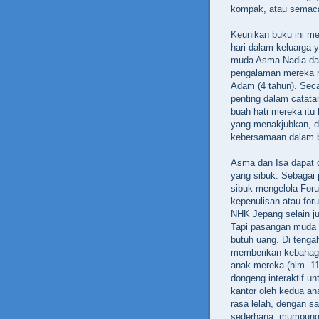
kompak,‭ ‬atau sema
Keunikan buku ini m
hari dalam keluarga 
muda Asma Nadia dan 
pengalaman mereka mem
Adam‭ (‬4‭ ‬tahun‭)‬.
penting dalam catata
buah hati mereka itu
yang menakjubkan,‭ 
kebersamaan dalam b
Asma dan Isa dapat d
yang sibuk.‭ ‬Sebagai 
sibuk mengelola Foru
kepenulisan atau foru
NHK Jepang selain j
‬Tapi pasangan muda 
butuh uang.‭ ‬Di teng
memberikan kebahagiaa
anak mereka‭ (‬hlm.‭ ‬
dongeng interaktif un
kantor oleh kedua an
rasa lelah,‭ ‬dengan 
sederhana:‭ ‬mumpun