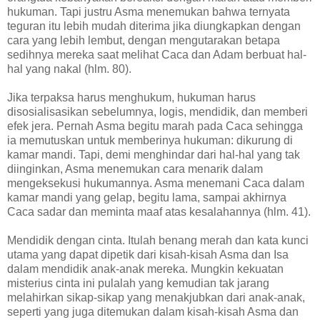
hukuman.‭ ‬Tapi justru Asma menemukan bahwa ternyata
teguran itu lebih mudah diterima jika diungkapkan dengan
cara yang lebih lembut,‭ ‬dengan mengutarakan betapa
sedihnya mereka saat melihat Caca dan Adam berbuat hal-
hal yang nakal‭ (‬hlm.‭ ‬80‭)‬.
Jika terpaksa harus menghukum,‭ ‬hukuman harus
disosialisasikan sebelumnya,‭ ‬logis,‭ ‬mendidik,‭ ‬dan memberi
efek jera.‭ ‬Pernah Asma begitu marah pada Caca sehingga
ia memutuskan untuk memberinya hukuman:‭ ‬dikurung di
kamar mandi.‭ ‬Tapi,‭ ‬demi menghindar dari hal-hal yang tak
diinginkan,‭ ‬Asma menemukan cara menarik dalam
mengeksekusi hukumannya.‭ ‬Asma menemani Caca dalam
kamar mandi yang gelap,‭ ‬begitu lama,‭ ‬sampai akhirnya
Caca sadar dan meminta maaf atas kesalahannya‭ (‬hlm.‭ ‬41‭)‬.
Mendidik dengan cinta.‭ ‬Itulah benang merah dan kata kunci
utama yang dapat dipetik dari kisah-kisah Asma dan Isa
dalam mendidik anak-anak mereka.‭ ‬Mungkin kekuatan
misterius cinta ini pulalah yang kemudian tak jarang
melahirkan sikap-sikap yang menakjubkan dari anak-anak,‭
‬seperti yang juga ditemukan dalam kisah-kisah Asma dan