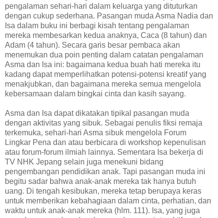
pengalaman sehari-hari dalam keluarga yang dituturkan
dengan cukup sederhana.‭ ‬Pasangan muda Asma Nadia dan
Isa dalam buku ini berbagi kisah tentang pengalaman
mereka membesarkan kedua anaknya,‭ ‬Caca‭ (‬8‭ ‬tahun‭) ‬dan
Adam‭ (‬4‭ ‬tahun‭)‬.‭ ‬Secara garis besar pembaca akan
menemukan dua poin penting dalam catatan pengalaman
Asma dan Isa ini:‭ ‬bagaimana kedua buah hati mereka itu
kadang dapat memperlihatkan potensi-potensi kreatif yang
menakjubkan,‭ ‬dan bagaimana mereka semua mengelola
kebersamaan dalam bingkai cinta dan kasih sayang.
Asma dan Isa dapat dikatakan tipikal pasangan muda
dengan aktivitas yang sibuk.‭ ‬Sebagai penulis fiksi remaja
terkemuka,‭ ‬sehari-hari Asma sibuk mengelola Forum
Lingkar Pena dan atau berbicara di‭ ‬workshop kepenulisan
atau forum-forum ilmiah lainnya.‭ ‬Sementara Isa bekerja di
TV NHK Jepang selain juga menekuni bidang
pengembangan pendidikan anak.‭ ‬Tapi pasangan muda ini
begitu sadar bahwa anak-anak mereka tak hanya butuh
uang.‭ ‬Di tengah kesibukan,‭ ‬mereka tetap berupaya keras
untuk memberikan kebahagiaan dalam cinta,‭ ‬perhatian,‭ ‬dan
waktu untuk anak-anak mereka‭ (‬hlm.‭ ‬111‭)‬.‭ ‬Isa,‭ ‬yang juga