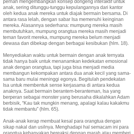
pernah mengembangkan konsep dongeng interaktif untuk
anak,‭ ‬sering ditunggu-tunggu kepulangannya dari kantor
oleh kedua anak mereka untuk diajak bermain bersama.‭ ‬Di
antara rasa lelah,‭ ‬dengan sabar Isa memenuhi keinginan
mereka.‭ ‬Alasannya sederhana:‭ ‬mumpung mereka masih
membutuhkan,‭ ‬mumpung orangtua mereka masih menjadi
teman favorit mereka,‭ ‬mumpung mereka belum menjadi
dewasa dan dibekap dengan berbagai kesibukan‭ (‬hlm.‭ ‬18‭)‬.
Menyediakan waktu untuk bermain dengan anak ternyata
tidak hanya baik untuk menanamkan kedekatan emosional
anak dengan orangtua,‭ ‬tapi juga bisa menjadi media
membangun kekompakan antara dua anak kecil yang sama-
sama baru mulai meninggi egonya.‭ ‬Begitulah pendekatan
Isa untuk membentuk‭ ‬sense kerjasama di antara kedua
anaknya.‭ ‬Saat bermain berantem-beranteman,‭ ‬Isa yang
berperan sebagai monster yang berusaha dikalahkan Adam
berbisik,‭ “‬Kau tak mungkin menang,‭ ‬apalagi kalau kakakmu
tidak membantu‭” (‬hlm.‭ ‬65‭)‬.
Anak-anak kerap membuat kesal para orangtua dengan
sikap nakal dan usilnya.‭ ‬Menghadapi hal semacam ini para
orangtua kebanyakan bereaksi dengan marah atau memberi