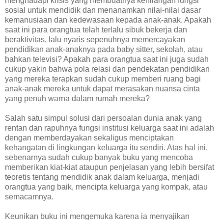
menghadapi krisis yang membuatnya kehilangan fungsi
sosial untuk mendidik dan menanamkan nilai-nilai dasar
kemanusiaan dan kedewasaan kepada anak-anak.‭ ‬Apakah
saat ini para orangtua telah terlalu sibuk bekerja dan
beraktivitas,‭ ‬lalu nyaris sepenuhnya memercayakan
pendidikan anak-anaknya pada‭ ‬baby sitter,‭ ‬sekolah,‭ ‬atau
bahkan televisi‭? ‬Apakah para orangtua saat ini juga sudah
cukup yakin bahwa pola relasi dan pendekatan pendidikan
yang mereka terapkan sudah cukup memberi ruang bagi
anak-anak mereka untuk dapat merasakan nuansa cinta
yang penuh warna dalam rumah mereka‭?
Salah satu simpul solusi dari persoalan dunia anak yang
rentan dan rapuhnya fungsi institusi keluarga saat ini adalah
dengan memberdayakan sekaligus menciptakan
kehangatan di lingkungan keluarga itu sendiri.‭ ‬Atas hal ini,‭
‬sebenarnya sudah cukup banyak buku yang mencoba
memberikan kiat-kiat ataupun penjelasan yang lebih bersifat
teoretis tentang mendidik anak dalam keluarga,‭ ‬menjadi
orangtua yang baik,‭ ‬mencipta keluarga yang kompak,‭ ‬atau
semacamnya.
Keunikan buku ini mengemuka karena ia menyajikan