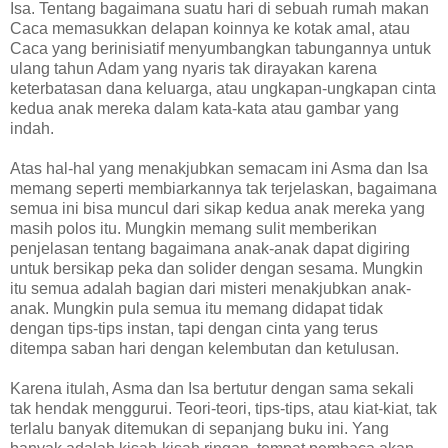
Isa.‭ ‬Tentang bagaimana suatu hari di sebuah rumah makan
Caca memasukkan delapan koinnya ke kotak amal,‭ ‬atau
Caca yang berinisiatif menyumbangkan tabungannya untuk
ulang tahun Adam yang nyaris tak dirayakan karena
keterbatasan dana keluarga,‭ ‬atau ungkapan-ungkapan cinta
kedua anak mereka dalam kata-kata atau gambar yang
indah.
Atas hal-hal yang menakjubkan semacam ini Asma dan Isa
memang seperti membiarkannya tak terjelaskan,‭ ‬bagaimana
semua ini bisa muncul dari sikap kedua anak mereka yang
masih polos itu.‭ ‬Mungkin memang sulit memberikan
penjelasan tentang bagaimana anak-anak dapat digiring
untuk bersikap peka dan solider dengan sesama.‭ ‬Mungkin
itu semua adalah bagian dari misteri menakjubkan anak-
anak.‭ ‬Mungkin pula semua itu memang didapat tidak
dengan tips-tips instan,‭ ‬tapi dengan cinta yang terus
ditempa saban hari dengan kelembutan dan ketulusan.
Karena itulah,‭ ‬Asma dan Isa bertutur dengan sama sekali
tak hendak menggurui.‭ ‬Teori-teori,‭ ‬tips-tips,‭ ‬atau kiat-kiat,‭ ‬tak
terlalu banyak ditemukan di sepanjang buku ini.‭ ‬Yang