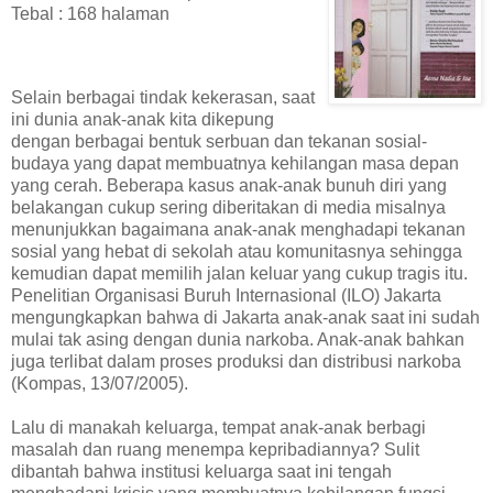
Tebal‭ :‭ ‬168‭ ‬halaman
Selain berbagai tindak kekerasan,‭ ‬saat
ini dunia anak-anak kita dikepung
dengan berbagai bentuk serbuan dan tekanan sosial-
budaya yang dapat membuatnya kehilangan masa depan
yang cerah.‭ ‬Beberapa kasus anak-anak bunuh diri yang
belakangan cukup sering diberitakan di media misalnya
menunjukkan bagaimana anak-anak menghadapi tekanan
sosial yang hebat di sekolah atau komunitasnya sehingga
kemudian dapat memilih jalan keluar yang cukup tragis itu.‭
‬Penelitian Organisasi Buruh Internasional‭ (‬ILO‭) ‬Jakarta
mengungkapkan bahwa di Jakarta anak-anak saat ini sudah
mulai tak asing dengan dunia narkoba.‭ ‬Anak-anak bahkan
juga terlibat dalam proses produksi dan distribusi narkoba‭
(‬Kompas,‭ ‬13/07/2005‭)‬.
Lalu di manakah keluarga,‭ ‬tempat anak-anak berbagi
masalah dan ruang menempa kepribadiannya‭? ‬Sulit
dibantah bahwa institusi keluarga saat ini tengah