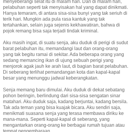
menyeberangi selat itu di malam hari. Dan di malam hari,
pelabuhan seperti tak menyisakan hal yang dapat dinikmati.
Hanya temaram, di antara sisa-sisa bunyi yang tak seriuh di
terik hari. Mungkin ada pula rasa kantuk yang tak
tertahankan, selain juga sejenis kekhawatiran, bahwa di
pojok remang bisa saja terjadi tindak kriminal.
Aku masih ingat, di suatu senja, aku duduk di perigi di sudut
barat pelabuhan itu, memandangi laut dan orang-orang
yang tak begitu ramai di sekitar. Ada beberapa orang yang
sedang memancing ikan di ujung sebuah perigi yang
menjorok agak jauh ke arah laut, di bagian barat pelabuhan.
Di seberang terlihat pemandangan kota dan kapal-kapal
besar yang menunggu jadwal keberangkatan.
Senja memang baru dimulai. Aku duduk di dekat sebatang
pohon beringin, berlindung dari sisa-sisa sengatan sinar
matahari. Aku duduk saja, kadang berjuntai, kadang bersila.
Tak ada teman yang bisa kuajak bicara. Aku sendiri saja,
menikmati suasana senja yang terasa membawa diriku ke
mana-mana. Seperti kapal-kapal di seberang, yang
mengantarkan orang-orang ke berbagai rumah tujuan atau
tempat pengembaraan.