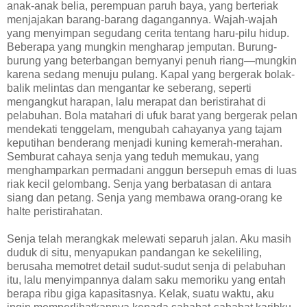
anak-anak belia, perempuan paruh baya, yang berteriak
menjajakan barang-barang dagangannya. Wajah-wajah
yang menyimpan segudang cerita tentang haru-pilu hidup.
Beberapa yang mungkin mengharap jemputan. Burung-
burung yang beterbangan bernyanyi penuh riang—mungkin
karena sedang menuju pulang. Kapal yang bergerak bolak-
balik melintas dan mengantar ke seberang, seperti
mengangkut harapan, lalu merapat dan beristirahat di
pelabuhan. Bola matahari di ufuk barat yang bergerak pelan
mendekati tenggelam, mengubah cahayanya yang tajam
keputihan benderang menjadi kuning kemerah-merahan.
Semburat cahaya senja yang teduh memukau, yang
menghamparkan permadani anggun bersepuh emas di luas
riak kecil gelombang. Senja yang berbatasan di antara
siang dan petang. Senja yang membawa orang-orang ke
halte peristirahatan.
Senja telah merangkak melewati separuh jalan. Aku masih
duduk di situ, menyapukan pandangan ke sekeliling,
berusaha memotret detail sudut-sudut senja di pelabuhan
itu, lalu menyimpannya dalam saku memoriku yang entah
berapa ribu giga kapasitasnya. Kelak, suatu waktu, aku