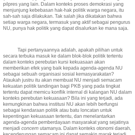
pilpres yang lain. Dalam konteks proses demokrasi yang
menjunjung kebebasan hak-hak politik warga negara, itu
sah-sah saja dilakukan. Tak salah jika dikatakan bahwa
setiap warga negara, termasuk yang aktif sebagai pengurus
NU, punya hak politik yang dapat disalurkan ke mana saja.
Tapi pertanyaannya adalah, apakah pilihan untuk
secara terbuka masuk ke dalam blok-blok politik tertentu
dalam konteks perebutan kursi kekuasaan akan
memberikan efek yang baik kepada agenda-agenda NU
sebagai sebuah organisasi sosial kemasyarakatan?
Ataukah justru itu akan membuat NU menjadi semacam
kekuatan politik tandingan bagi PKB yang pada tingkat
tertentu dapat memicu konflik internal di kalangan NU dalam
konteks perebutan kekuasaan? Bila ini yang terjadi, ada
kemungkinan bahwa institusi NU akan lebih berfungsi
sebagai kendaraan politik atau batu loncatan untuk
kepentingan kekuasaan tertentu, dan menelantarkan
agenda-agenda pemberdayaan masyarakat yang sejatinya
menjadi
concern
utamanya. Dalam konteks otonomi daerah,
kecenderungan semacam ini dapat semakin marak terjadi