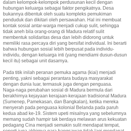
dalam kelompok-kelompok perdusunan kecil dengan
hubungan keluarga sebagai faktor pengikatnya. Desa
bukannya dibentuk oleh suatu kompleks pemukiman
penduduk dan dikitari oleh persawahan. Hal ini membuat
kontak sosial antar-warga menjadi cukup sulit, sehingga
tidak aneh bila orang-orang di Madura relatif sulit
membentuk solidaritas desa dan lebih didorong untuk
memiliki rasa percaya diri yang bersifat individual. Ini berarti
bahwa hubungan sosial lebih berpusat pada individu-
individu, dengan keluarga inti (yang mendiami dusun-dusun
kecil itu) sebagai unit dasarnya.
Pada titik inilah peranan pemuka agama (kiai) menjadi
penting, yakni sebagai perantara budaya masyarakat
dengan dunia luar, termasuk juga dengan penguasa.
Naga-naga perubahan sosial di Madura bermula dari
berakhirnya kejayaan kerajaan-kerajaan tradisional Madura
(Sumenep, Pamekasan, dan Bangkalan), ketika mereka
menyerah pada penguasa kolonial Belanda pada paruh
kedua abad ke-19. Sistem upeti misalnya yang sebelumnya
memang sudah hampir tak berdaya melawan arus kekuatan
pedagang Cina menjadi semakin sulit mendapat tempat,
seperti juga akhirnya para bangsawan tidak lagi mendapat