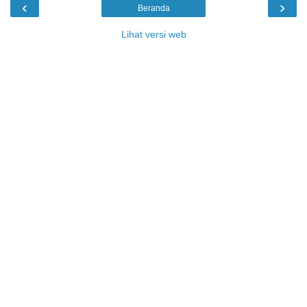
‹
›
Beranda
Lihat versi web