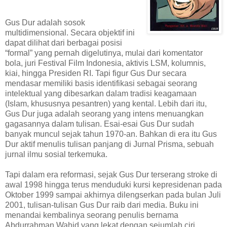
Gus Dur adalah sosok
multidimensional. Secara objektif ini
dapat dilihat dari berbagai posisi
“formal” yang pernah digelutinya, mulai dari komentator
bola, juri Festival Film Indonesia, aktivis LSM, kolumnis,
kiai, hingga Presiden RI. Tapi figur Gus Dur secara
mendasar memiliki basis identifikasi sebagai seorang
intelektual yang dibesarkan dalam tradisi keagamaan
(Islam, khususnya pesantren) yang kental. Lebih dari itu,
Gus Dur juga adalah seorang yang intens menuangkan
gagasannya dalam tulisan. Esai-esai Gus Dur sudah
banyak muncul sejak tahun 1970-an. Bahkan di era itu Gus
Dur aktif menulis tulisan panjang di Jurnal Prisma, sebuah
jurnal ilmu sosial terkemuka.
Tapi dalam era reformasi, sejak Gus Dur terserang stroke di
awal 1998 hingga terus menduduki kursi kepresidenan pada
Oktober 1999 sampai akhirnya dilengserkan pada bulan Juli
2001, tulisan-tulisan Gus Dur raib dari media. Buku ini
menandai kembalinya seorang penulis bernama
Abdurrahman Wahid yang lekat dengan sejumlah ciri