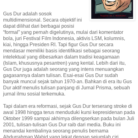
Gus Dur adalah sosok
multidimensional. Secara objektif ini
dapat dilihat dari berbagai posisi
“formal” yang pernah digelutinya, mulai dari komentator
bola, juri Festival Film Indonesia, aktivis LSM, kolumnis,
kiai, hingga Presiden RI. Tapi figur Gus Dur secara
mendasar memiliki basis identifikasi sebagai seorang
intelektual yang dibesarkan dalam tradisi keagamaan
(Islam, khususnya pesantren) yang kental. Lebih dari itu,
Gus Dur juga adalah seorang yang intens menuangkan
gagasannya dalam tulisan. Esai-esai Gus Dur sudah
banyak muncul sejak tahun 1970-an. Bahkan di era itu Gus
Dur aktif menulis tulisan panjang di Jurnal Prisma, sebuah
jurnal ilmu sosial terkemuka.
Tapi dalam era reformasi, sejak Gus Dur terserang stroke di
awal 1998 hingga terus menduduki kursi kepresidenan pada
Oktober 1999 sampai akhirnya dilengserkan pada bulan Juli
2001, tulisan-tulisan Gus Dur raib dari media. Buku ini
menandai kembalinya seorang penulis bernama
Abdurrahman Wahid yang lekat dengan sejumlah ciri