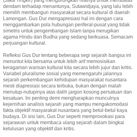
(Jaka Tingkir) yang mengurungkan niatnya untuk membalas
dendam terhadap menantunya, Sutawidjaya, yang lalu lebih
memilih membangun masyarakat secara kultural di daerah
Lamongan. Gus Dur mengapresiasi hal ini dengan cara
menggambarkan pola hubungan periferal-pusat yang tidak
simetris untuk pengembangan Islam tanpa merugikan
agama Hindu dan Budha yang sedang berkuasa. Semacam
perjuangan kultural.
Refleksi Gus Dur tentang beberapa segi sejarah bangsa ini
menuntut kita bersama untuk lebih arif memosisikan
keragaman warisan kultural kita secara lebih jujur dan kritis.
Variabel pluralisme sosial yang memengaruhi jalannya
sejarah perkembangan kehidupan masyarakat nusantara
mesti diapresiasi secara terbuka, bukan dengan malah
menutup-nutupinya atas dalih jargon kosong persatuan dan
kesatuan. Ini penting demi mengharapkan munculnya
kejernihan analisis sejarah yang mampu mengakomodasi
fakta objektif masyarakat nusantara yang betul-betul kaya
budaya. Di sisi lain, Gus Dur seperti memprovokasi para
sejarawan untuk membaca ulang sejarah dalam bingkai
ketulusan yang objektif dan kritis.