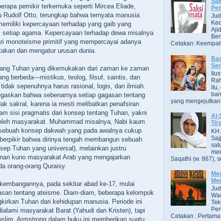
Sak
rapa pemikir terkemuka seperti Mircea Eliade,
Pe
 Rudolf Otto, terungkap bahwa ternyata manusia
Jud
Ked
miliki kepercayaan terhadap yang gaib yang
Aji
i setiap agama. Kepercayaan terhadap dewa misalnya
Ben
ri monoteisme primitif yang mempercayai adanya
Cetakan: Keempat,
takan dan mengatur urusan dunia.
Bas
Se
tang Tuhan yang dikemukakan dari zaman ke zaman
Ilu
ng berbeda—mistikus, teolog, filsuf, saintis, dan
Ra
idak sepenuhnya harus rasional, logis, dan ilmiah.
itu
bar
egaskan bahwa sebenarnya setiap gagasan tentang
yang mengejutkan. B
ak sakral, karena ia mesti melibatkan penafsiran
m sisi pragmatis dari konsep tentang Tuhan, yakni
Al-
ma oleh masyarakat. Muhammad misalnya, Nabi kaum
Tir
i sebuah konsep dakwah yang pada awalnya cukup
KH 
Saj
 berpikir bahwa dirinya tengah membangun sebuah
sat
sep Tuhan yang universal), melainkan justru
men
nan kuno masyarakat Arab yang mengajarkan
Saqathi (w. 867), su
a orang-orang Quraisy.
Mew
Me
kembangannya, pada sekitar abad ke-17, mulai
Jud
san tentang ateisme. Diam-diam, beberapa kelompok
Wac
gkirkan Tuhan dari kehidupan manusia. Periode ini
Tek
Pen
dialami masyarakat Barat (Yahudi dan Kristen), tapi
Cetakan : Pertama,
uslim. Armstrong dalam buku ini memberikan suatu