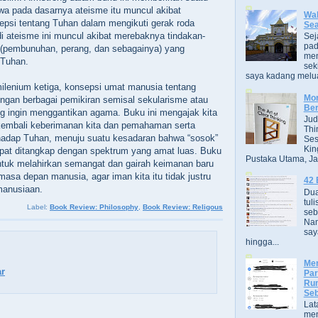
wa pada dasarnya ateisme itu muncul akibat
Wak
epsi tentang Tuhan dalam mengikuti gerak roda
Se
di ateisme ini muncul akibat merebaknya tindakan-
Sej
pad
 (pembunuhan, perang, dan sebagainya) yang
men
 Tuhan.
sek
saya kadang melua
ilenium ketiga, konsepsi umat manusia tentang
Mor
ngan berbagai pemikiran semisal sekularisme atau
Ber
g ingin menggantikan agama. Buku ini mengajak kita
Jud
embali keberimanan kita dan pemahaman serta
Thi
rhadap Tuhan, menuju suatu kesadaran bahwa “sosok”
Ses
Kin
apat ditangkap dengan spektrum yang amat luas. Buku
Pustaka Utama, Jak
 untuk melahirkan semangat dan gairah keimanan baru
asa depan manusia, agar iman kita itu tidak justru
42 
emanusiaan.
Dua
tuli
Label:
Book Review: Philosophy
,
Book Review: Religous
seb
Nam
say
hingga...
Men
r
Par
Rum
Seb
Lat
men