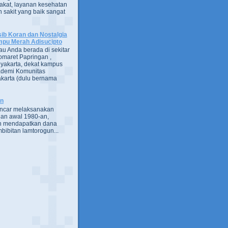
kat, layanan kesehatan
 sakit yang baik sangat
ib Koran dan Nostalgia
pu Merah Adisucipto
au Anda berada di sekitar
omaret Papringan ,
yakarta, dekat kampus
demi Komunitas
karta (dulu bernama
an
encar melaksanakan
an awal 1980-an,
h mendapatkan dana
bibitan lamtorogun...