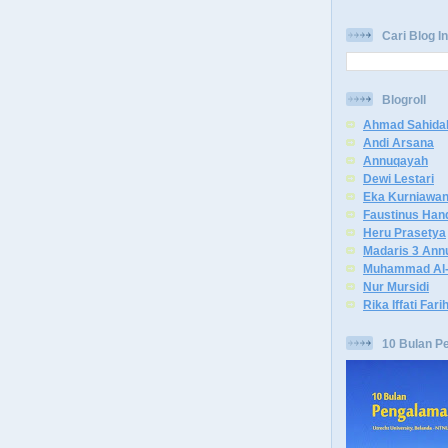
Cari Blog In
Blogroll
Ahmad Sahida
Andi Arsana
Annuqayah
Dewi Lestari
Eka Kurniawa
Faustinus Han
Heru Prasetya
Madaris 3 Ann
Muhammad Al-
Nur Mursidi
Rika Iffati Fari
10 Bulan P