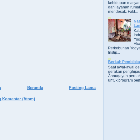
kehidupan masyara
dan layanan rumah
mendesak. Fakt...
Nas
Lam
Kal
Ind
Yog
Aka
Perkebunan Yogya
Instip...
Berkah Pembibit
Saat awal-awal g
gerakan penghijau
Annuqayah perna
untuk program pem
u
Beranda
Posting Lama
g Komentar (Atom)