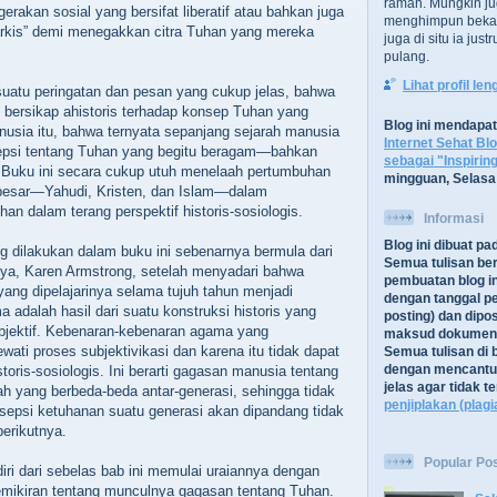
ramah. Mungkin ju
gerakan sosial yang bersifat liberatif atau bahkan juga
menghimpun bekal
arkis” demi menegakkan citra Tuhan yang mereka
juga di situ ia jus
pulang.
Lihat profil le
uatu peringatan dan pesan yang cukup jelas, bahwa
k bersikap ahistoris terhadap konsep Tuhan yang
Blog ini mendapa
nusia itu, bahwa ternyata sepanjang sejarah manusia
Internet Sehat Bl
sepsi tentang Tuhan yang begitu beragam—bahkan
sebagai "Inspirin
. Buku ini secara cukup utuh menelaah pertumbuhan
mingguan, Selasa
 besar—Yahudi, Kristen, dan Islam—dalam
n dalam terang perspektif historis-sosiologis.
Informasi
Blog ini dibuat p
ng dilakukan dalam buku ini sebenarnya bermula dari
Semua tulisan be
ya, Karen Armstrong, setelah menyadari bahwa
pembuatan blog in
yang dipelajarinya selama tujuh tahun menjadi
dengan tanggal pe
a adalah hasil dari suatu konstruksi historis yang
posting) dan dipos
subjektif. Kebenaran-kebenaran agama yang
maksud dokument
wati proses subjektivikasi dan karena itu tidak dapat
Semua tulisan di b
dengan mencantu
storis-sosiologis. Ini berarti gagasan manusia tentang
jelas agar tidak 
ah yang berbeda-beda antar-generasi, sehingga tidak
penjiplakan (plagi
sepsi ketuhanan suatu generasi akan dipandang tidak
berikutnya.
Popular Po
iri dari sebelas bab ini memulai uraiannya dengan
emikiran tentang munculnya gagasan tentang Tuhan.