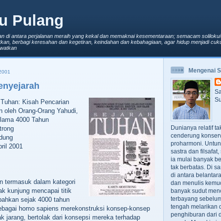
u Pulang
an di antara perjalanan meraih yang kekal dan memaknai kesementaraan; semacam solilokui
kan, berbagi keresahan dan kegetiran, keindahan dan kebahagiaan, agar hidup menjadi cuku
lewatkan
Mengenai 
2001
enyejarah
Sa
Su
 Tuhan: Kisah Pencarian
n oleh Orang-Orang Yahudi,
elama 4000 Tahun
Dunianya relatif t
trong
cenderung konserv
ndung
proharmoni. Untun
ril 2001
sastra dan filsafa
ia mulai banyak be
tak berbatas. Di s
di antara belanta
n termasuk dalam kategori
dan menulis kemu
ak kunjung mencapai titik
banyak sudut men
terbayang sebelumn
 bahkan sejak 4000 tahun
tengah melarikan d
sebagai homo sapiens merekonstruksi konsep-konsep
penghiburan dari 
k jarang, bertolak dari konsepsi mereka terhadap