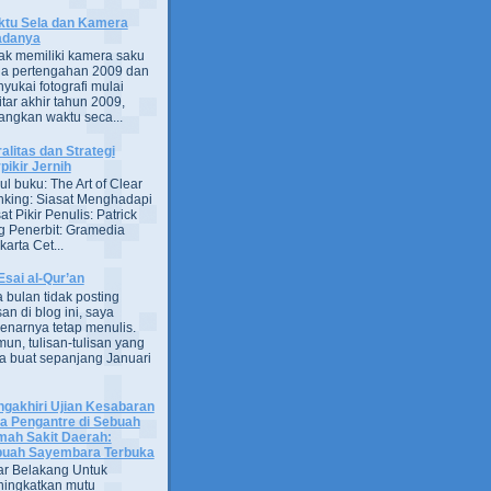
tu Sela dan Kamera
adanya
ak memiliki kamera saku
a pertengahan 2009 dan
yukai fotografi mulai
itar akhir tahun 2009,
ngkan waktu seca...
alitas dan Strategi
pikir Jernih
ul buku: The Art of Clear
nking: Siasat Menghadapi
at Pikir Penulis: Patrick
g Penerbit: Gramedia
arta Cet...
Esai al-Qur’an
 bulan tidak posting
san di blog ini, saya
enarnya tetap menulis.
un, tulisan-tulisan yang
a buat sepanjang Januari
gakhiri Ujian Kesabaran
a Pengantre di Sebuah
ah Sakit Daerah:
uah Sayembara Terbuka
ar Belakang Untuk
ingkatkan mutu