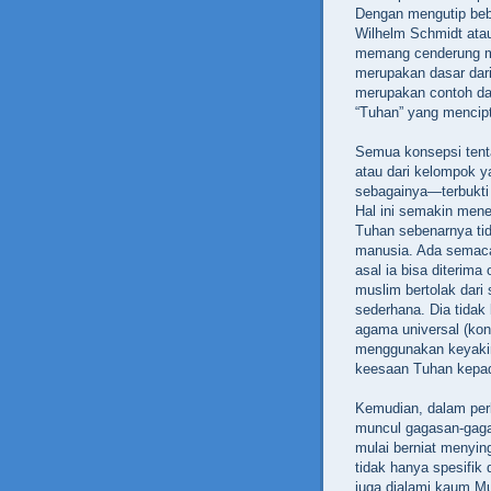
Dengan mengutip bebe
Wilhelm Schmidt atau
memang cenderung me
merupakan dasar dar
merupakan contoh da
“Tuhan” yang mencip
Semua konsepsi ten
atau dari kelompok ya
sebagainya—terbukti t
Hal ini semakin men
Tuhan sebenarnya tid
manusia. Ada semaca
asal ia bisa diteri
muslim bertolak dar
sederhana. Dia tidak
agama universal (kon
menggunakan keyaki
keesaan Tuhan kepad
Kemudian, dalam per
muncul gagasan-gaga
mulai berniat menyin
tidak hanya spesifik 
juga dialami kaum M