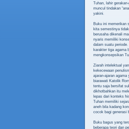
Tuhan, lahir gerakan-
muncul tindakan “an
yakini.
Buku ini memerikan s
kita semestinya tida
berusaha dikenali ma
nyaris memiliki kon
dalam suatu periode
karakter tiga agama
mengkonsepsikan Tuha
Ziarah intelektual ya
kekecewaan penulisn
ajaran-ajaran agama 
biarawati Katolik Rom
tentu saja bersifat 
dikhotbahkan itu mele
lepas dari konteks hi
Tuhan memiliki sejar
aneh bila kadang kon
cocok bagi generasi 
Buku bagus yang terd
beberapa teori dan p