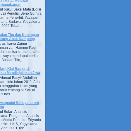
si Mata: Melawan
mbungkaman
ul buku: Saksi Mata (Edisi
ua) Penulis: Seno Gumira
darma Penerbit: Yayasan
tang Budaya, Yogyakarta
 2002 Tebal...
tian Tito dan Kenangan
orang Anak Kampung
strasi karya Zainur
hman van Hamme Pagi
, dalam sisa suasana tahun
u, saya mendapat berita
astian Tito, ...
Sari, Kiai Basyir, &
akat Mendisiplinkan Jiwa
Ahmad Basyir Abdullah
jad - foto tahun 2011. Ada
u penggalan kisah yang
arik tentang al-Sari al-
fi bes...
aspadai Bahaya Laten
dia
ul Buku : Analisis
ana: Pengantar Analisis
s Media Penulis : Eriyanto
erbit : LKiS, Yogyakarta
 April 2001 Teb...