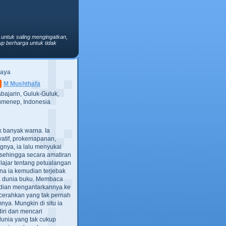
 untuk saling mengingatkan,
p berharga untuk tidak
Saya
M Mushthafa
bajarin, Guluk-Guluk,
menep, Indonesia
ak banyak warna. Ia
atif, prokemapanan,
gnya, ia lalu menyukai
t, sehingga secara amatiran
lajar tentang petualangan
ana ia kemudian terjebak
ra dunia buku. Membaca
dian mengantarkannya ke
cerahkan yang tak pernah
ya. Mungkin di situ ia
iri dan mencari
dunia yang tak cukup