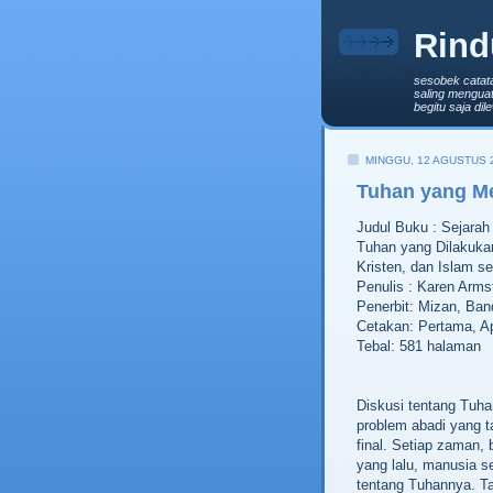
Rind
sesobek catat
saling menguat
begitu saja di
MINGGU, 12 AGUSTUS 
Tuhan yang M
Judul Buku : Sejarah
Tuhan yang Dilakuka
Kristen, dan Islam s
Penulis : Karen Arms
Penerbit: Mizan, Ba
Cetakan: Pertama, Ap
Tebal: 581 halaman
Diskusi tentang Tuha
problem abadi yang t
final. Setiap zaman,
yang lalu, manusia 
tentang Tuhannya. Ta