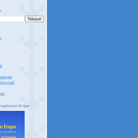
i
h
n
di
uqayah
Fayyadl
hah
engalaman Eropa