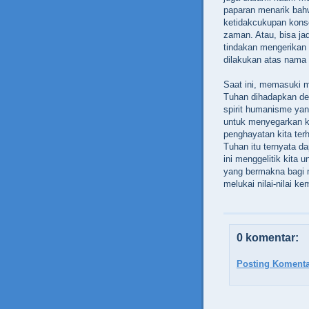
paparan menarik bah
ketidakcukupan kons
zaman. Atau, bisa ja
tindakan mengerikan
dilakukan atas nama
Saat ini, memasuki m
Tuhan dihadapkan de
spirit humanisme yan
untuk menyegarkan k
penghayatan kita te
Tuhan itu ternyata d
ini menggelitik kita
yang bermakna bagi m
melukai nilai-nilai k
0 komentar:
Posting Komenta