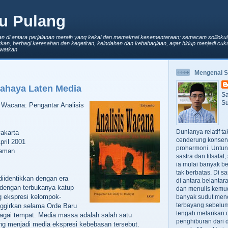
u Pulang
an di antara perjalanan meraih yang kekal dan memaknai kesementaraan; semacam solilokui
kan, berbagi keresahan dan kegetiran, keindahan dan kebahagiaan, agar hidup menjadi cuku
lewatkan
Mengenai 
ahaya Laten Media
Sa
Su
s Wacana: Pengantar Analisis
Dunianya relatif t
yakarta
cenderung konserv
pril 2001
proharmoni. Untun
laman
sastra dan filsafa
ia mulai banyak be
tak berbatas. Di s
diidentikkan dengan era
di antara belanta
 dengan terbukanya katup
dan menulis kemu
 ekspresi kelompok-
banyak sudut men
terbayang sebelumn
nggirkan selama Orde Baru
tengah melarikan d
agai tempat. Media massa adalah salah satu
penghiburan dari 
ng menjadi media ekspresi kebebasan tersebut.