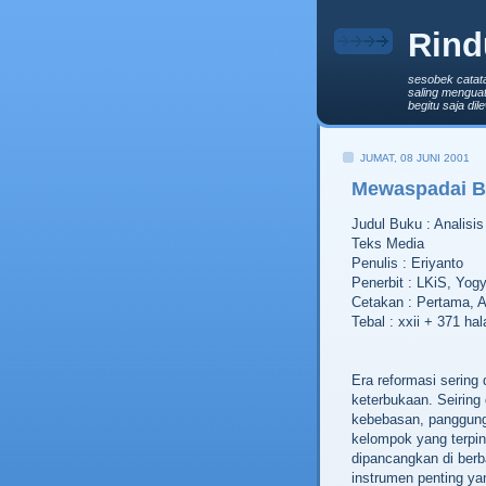
Rind
sesobek catat
saling menguat
begitu saja di
JUMAT, 08 JUNI 2001
Mewaspadai B
Judul Buku : Analisi
Teks Media
Penulis : Eriyanto
Penerbit : LKiS, Yog
Cetakan : Pertama, A
Tebal : xxii + 371 ha
Era reformasi sering 
keterbukaan. Seiring
kebebasan, panggung
kelompok yang terpi
dipancangkan di berb
instrumen penting ya