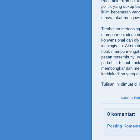
Pada titik inilah buk
politik yang cukup 
iklim kebebasan yang
masyarakat mengawal
Terobosan metodologi
mampu menjadi suatu 
konvensional dan diy
ideologis itu. Altern
tidak mampu mengat
pesan tersembunyi ya
pada titik terjauh m
membongkar dan memb
ketidakadilan yang d
Tulisan ini dimuat di
Label:
:: Pub
0 komentar:
Posting Komenta