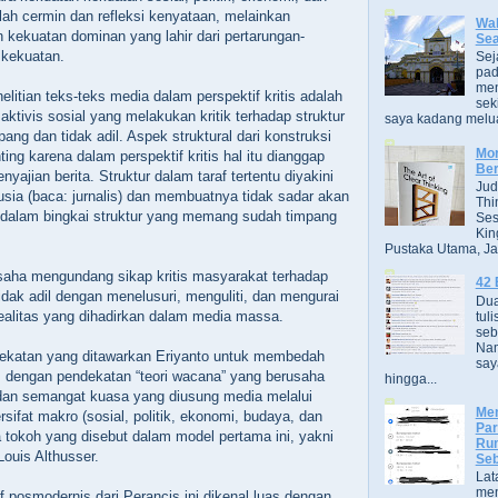
lah cermin dan refleksi kenyataan, melainkan
Wak
 kekuatan dominan yang lahir dari pertarungan-
Se
 kekuatan.
Sej
pad
men
nelitian teks-teks media dalam perspektif kritis adalah
sek
 aktivis sosial yang melakukan kritik terhadap struktur
saya kadang melua
ng dan tidak adil. Aspek struktural dari konstruksi
Mor
ting karena dalam perspektif kritis hal itu dianggap
Ber
ajian berita. Struktur dalam taraf tertentu diyakini
Jud
ia (baca: jurnalis) dan membuatnya tidak sadar akan
Thi
dalam bingkai struktur yang memang sudah timpang
Ses
Kin
Pustaka Utama, Jak
rusaha mengundang sikap kritis masyarakat terhadap
42 
tidak adil dengan menelusuri, menguliti, dan mengurai
Dua
 realitas yang dihadirkan dalam media massa.
tuli
seb
Nam
ekatan yang ditawarkan Eriyanto untuk membedah
say
, dengan pendekatan “teori wacana” yang berusaha
hingga...
dan semangat kuasa yang diusung media melalui
Men
ersifat makro (sosial, politik, ekonomi, budaya, dan
Par
 tokoh yang disebut dalam model pertama ini, yakni
Rum
Louis Althusser.
Seb
Lat
men
uf posmodernis dari Perancis ini dikenal luas dengan