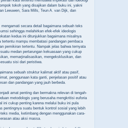
 pilihan kata tertentu membawa implikasi dan ideologi
lompok tokoh yang disajikan dalam buku ini, yakni
an Leeuwen, Sara Mills, Teun A. van Dijk, dan
i mengamati secara detail bagaimana sebuah teks
sumsi sehingga melahirkan efek-efek ideologis
ekatan kedua ini ditunjukkan bagaimana misalnya
a tertentu mampu membatasi pandangan pembaca
dan pemikiran tertentu. Nampak jelas bahwa ternyata
suatu medan pertarungan kekuasaan yang cukup
asikan, memarjinalisasikan, mengeksklusikan, dan
suatu sisi dari peristiwa.
aimana sebuah struktur kalimat aktif atau pasif,
mat, penggunaan kata ganti, penjelasan positif atau
kesan dan pandangan yang jauh berbeda.
enjadi amat penting dan bermakna relevan di tengah-
duan metodologis yang berusaha mengkritisi euforia
al ini cukup penting karena melalui buku ini pula
as pentingnya suatu bentuk kontrol sosial yang lebih
s-teks media, ketimbang dengan menggunakan cara-
kerasan atau aksi massa.