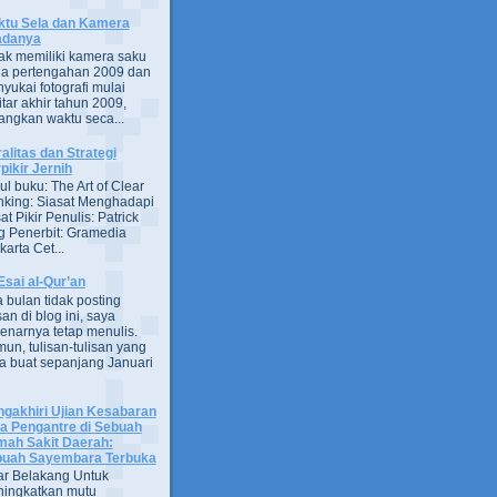
tu Sela dan Kamera
adanya
ak memiliki kamera saku
a pertengahan 2009 dan
yukai fotografi mulai
itar akhir tahun 2009,
ngkan waktu seca...
alitas dan Strategi
pikir Jernih
ul buku: The Art of Clear
nking: Siasat Menghadapi
at Pikir Penulis: Patrick
g Penerbit: Gramedia
arta Cet...
Esai al-Qur’an
 bulan tidak posting
san di blog ini, saya
enarnya tetap menulis.
un, tulisan-tulisan yang
a buat sepanjang Januari
gakhiri Ujian Kesabaran
a Pengantre di Sebuah
ah Sakit Daerah:
uah Sayembara Terbuka
ar Belakang Untuk
ingkatkan mutu