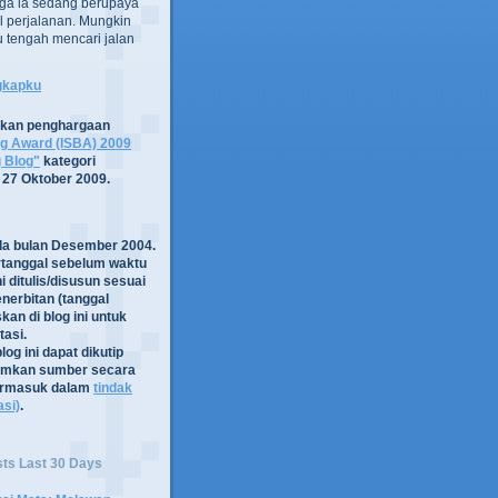
ga ia sedang berupaya
 perjalanan. Mungkin
tru tengah mencari jalan
ngkapku
tkan penghargaan
og Award (ISBA) 2009
g Blog"
kategori
 27 Oktober 2009.
ada bulan Desember 2004.
rtanggal sebelum waktu
i ditulis/disusun sesuai
nerbitan (tanggal
kan di blog ini untuk
asi.
log ini dapat dikutip
mkan sumber secara
termasuk dalam
tindak
asi)
.
sts Last 30 Days