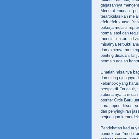
gagasannya mengenai
Menurut Foucault pen
terartikulasikan mel
efek-efek kuasa. Yan
bekerja melalui repre
normalisasi dan regu
mendisiplinkan indivi
misalnya terbukti am
dan akhirnya meming
penting disadari, lan
bermain adalah kontr
Lihatlah misalnya b
dan ujung-ujungnya di
kelompok yang harus 
perspektif Foucault, 
sebenarnya lahir dar
otoriter Orde Baru u
cara seperti litsus, s
dan penyingkiran jas
perjuangan kemerdek
Pendekatan kedua yan
pendekatan “model an