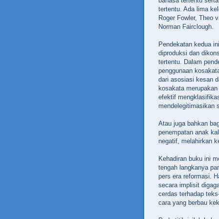
bahasa tertentu serta
tertentu. Ada lima ke
Roger Fowler, Theo v
Norman Fairclough.
Pendekatan kedua in
diproduksi dan dikon
tertentu. Dalam pend
penggunaan kosakat
dari asosiasi kesan 
kosakata merupakan 
efektif mengklasifik
mendelegitimasikan se
Atau juga bahkan bag
penempatan anak kali
negatif, melahirkan 
Kehadiran buku ini m
tengah langkanya pan
pers era reformasi. H
secara implisit digag
cerdas terhadap tek
cara yang berbau ke