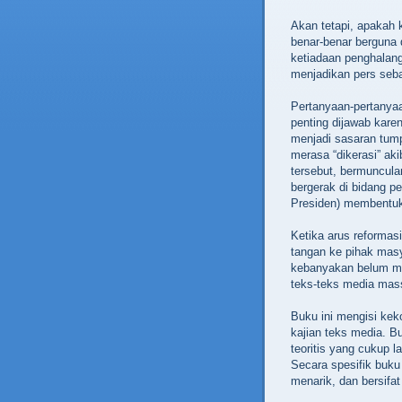
Akan tetapi, apakah 
benar-benar berguna 
ketiadaan penghalan
menjadikan pers seb
Pertanyaan-pertanyaa
penting dijawab kare
menjadi sasaran tu
merasa “dikerasi” aki
tersebut, bermuncul
bergerak di bidang 
Presiden) membentu
Ketika arus reforma
tangan ke pihak mas
kebanyakan belum mem
teks-teks media mass
Buku ini mengisi kek
kajian teks media. B
teoritis yang cukup
Secara spesifik buku
menarik, dan bersifat 