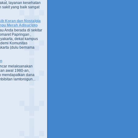
kat, layanan kesehatan
 sakit yang baik sangat
ib Koran dan Nostalgia
pu Merah Adisucipto
au Anda berada di sekitar
omaret Papringan ,
yakarta, dekat kampus
demi Komunitas
karta (dulu bernama
an
encar melaksanakan
an awal 1980-an,
h mendapatkan dana
bibitan lamtorogun...