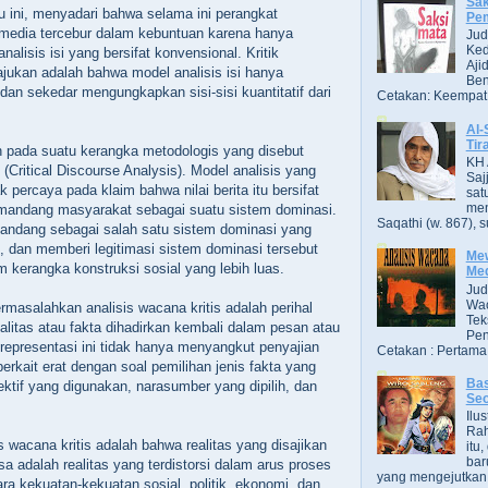
Sak
ku ini, menyadari bahwa selama ini perangkat
Pe
 media tercebur dalam kebuntuan karena hanya
Jud
Ked
nalisis isi yang bersifat konvensional. Kritik
Aji
ajukan adalah bahwa model analisis isi hanya
Ben
 dan sekedar mengungkapkan sisi-sisi kuantitatif dari
Cetakan: Keempat,
Al-
Tir
 pada suatu kerangka metodologis yang disebut
KH 
s (Critical Discourse Analysis). Model analisis yang
Saj
dak percaya pada klaim bahwa nilai berita itu bersifat
sat
men
emandang masyarakat sebagai suatu sistem dominasi.
Saqathi (w. 867), su
andang sebagai salah satu sistem dominasi yang
 dan memberi legitimasi sistem dominasi tersebut
Mew
 kerangka konstruksi sosial yang lebih luas.
Me
Jud
Wac
rmasalahkan analisis wacana kritis adalah perihal
Tek
litas atau fakta dihadirkan kembali dalam pesan atau
Pen
representasi ini tidak hanya menyangkut penyajian
Cetakan : Pertama,
erkait erat dengan soal pemilihan jenis fakta yang
Bas
ektif yang digunakan, narasumber yang dipilih, dan
Se
Ilu
Ra
 wacana kritis adalah bahwa realitas yang disajikan
itu
bar
a adalah realitas yang terdistorsi dalam arus proses
yang mengejutkan. B
ra kekuatan-kekuatan sosial, politik, ekonomi, dan