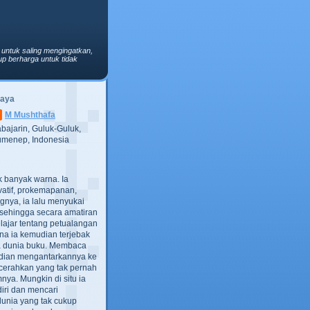
 untuk saling mengingatkan,
p berharga untuk tidak
Saya
M Mushthafa
bajarin, Guluk-Guluk,
menep, Indonesia
ak banyak warna. Ia
atif, prokemapanan,
gnya, ia lalu menyukai
t, sehingga secara amatiran
lajar tentang petualangan
ana ia kemudian terjebak
ra dunia buku. Membaca
dian mengantarkannya ke
cerahkan yang tak pernah
ya. Mungkin di situ ia
iri dan mencari
dunia yang tak cukup