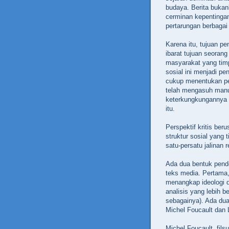
budaya. Berita bukan
cerminan kepentingan
pertarungan berbagai
Karena itu, tujuan pe
ibarat tujuan seorang
masyarakat yang timpa
sosial ini menjadi pen
cukup menentukan peny
telah mengasuh manus
keterkungkungannya 
itu.
Perspektif kritis be
struktur sosial yang 
satu-persatu jalinan
Ada dua bentuk pend
teks media. Pertama
menangkap ideologi 
analisis yang lebih b
sebagainya). Ada dua
Michel Foucault dan 
Michel Foucault, fils