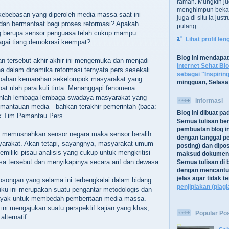
ramah. Mungkin ju
menghimpun bekal
kebebasan yang diperoleh media massa saat ini
juga di situ ia jus
dan bermanfaat bagi proses reformasi? Apakah
pulang.
g berupa sensor penguasa telah cukup mampu
Lihat profil le
agai tiang demokrasi keempat?
Blog ini mendapa
n tersebut akhir-akhir ini mengemuka dan menjadi
Internet Sehat Bl
na dalam dinamika reformasi ternyata pers sesekali
sebagai "Inspirin
mpahan kemarahan sekelompok masyarakat yang
mingguan, Selasa
bat ulah para kuli tinta. Menanggapi fenomena
anlah lembaga-lembaga swadaya masyarakat yang
Informasi
pemantauan media—bahkan terakhir pemerintah (baca:
Blog ini dibuat p
k Tim Pemantau Pers.
Semua tulisan be
pembuatan blog in
si memusnahkan sensor negara maka sensor beralih
dengan tanggal pe
yarakat. Akan tetapi, sayangnya, masyarakat umum
posting) dan dipos
iliki pisau analisis yang cukup untuk mengkritisi
maksud dokument
a tersebut dan menyikapinya secara arif dan dewasa.
Semua tulisan di b
dengan mencantu
jelas agar tidak 
osongan yang selama ini terbengkalai dalam bidang
penjiplakan (plagi
uku ini merupakan suatu pengantar metodologis dan
 layak untuk membedah pemberitaan media massa.
 ini mengajukan suatu perspektif kajian yang khas,
Popular Po
alternatif.