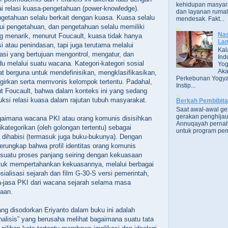
kehidupan masyara
 relasi kuasa-pengetahuan (power-knowledge).
dan layanan rumah
getahuan selalu berkait dengan kuasa. Kuasa selalu
mendesak. Fakt...
alui pengetahuan, dan pengetahuan selalu memiliki
Nas
g menarik, menurut Foucault, kuasa tidak hanya
Lam
si atau penindasan, tapi juga terutama melalui
Kal
lasi yang bertujuan mengontrol, mengatur, dan
Ind
du melalui suatu wacana. Kategori-kategori sosial
Yog
Aka
at berguna untuk mendefinisikan, mengklasifikasikan,
Perkebunan Yogya
girkan serta memvonis kelompok tertentu. Padahal,
Instip...
jut Foucault, bahwa dalam konteks ini yang sedang
uksi relasi kuasa dalam rajutan tubuh masyarakat.
Berkah Pembibit
Saat awal-awal g
gerakan penghijau
agaimana wacana PKI atau orang komunis disisihkan
Annuqayah perna
kategorikan (oleh golongan tertentu) sebagai
untuk program pem
dihabisi (termasuk juga buku-bukunya). Dengan
terungkap bahwa profil identitas orang komunis
i suatu proses panjang seiring dengan kekuasaan
ntuk mempertahankan kekuasannya, melalui berbagai
osialisasi sejarah dan film G-30-S versi pemerintah,
a-jasa PKI dari wacana sejarah selama masa
aan.
g disodorkan Eriyanto dalam buku ini adalah
alisis” yang berusaha melihat bagaimana suatu tata