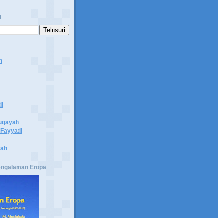
i
h
n
di
uqayah
Fayyadl
hah
engalaman Eropa