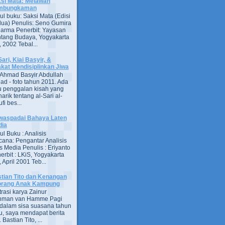
si Mata: Melawan
mbungkaman
ul buku: Saksi Mata (Edisi
ua) Penulis: Seno Gumira
darma Penerbit: Yayasan
tang Budaya, Yogyakarta
 2002 Tebal...
Sari, Kiai Basyir, &
akat Mendisiplinkan Jiwa
Ahmad Basyir Abdullah
jad - foto tahun 2011. Ada
u penggalan kisah yang
arik tentang al-Sari al-
fi bes...
aspadai Bahaya Laten
dia
ul Buku : Analisis
ana: Pengantar Analisis
s Media Penulis : Eriyanto
erbit : LKiS, Yogyakarta
 April 2001 Teb...
tian Tito dan Kenangan
orang Anak Kampung
strasi karya Zainur
hman van Hamme Pagi
, dalam sisa suasana tahun
u, saya mendapat berita
astian Tito, ...