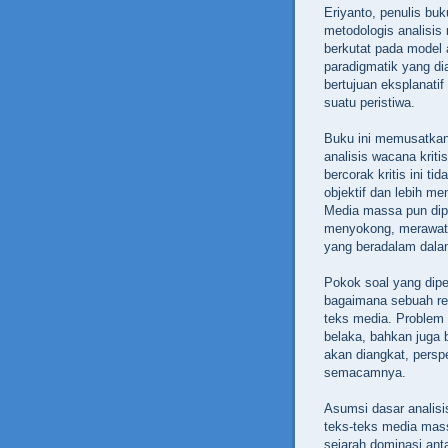
Eriyanto, penulis bu
metodologis analisis
berkutat pada model a
paradigmatik yang di
bertujuan eksplanatif
suatu peristiwa.
Buku ini memusatkan
analisis wacana kriti
bercorak kritis ini ti
objektif dan lebih m
Media massa pun dip
menyokong, merawat,
yang beradalam dalam
Pokok soal yang dipe
bagaimana sebuah rea
teks media. Problem 
belaka, bahkan juga b
akan diangkat, persp
semacamnya.
Asumsi dasar analisis
teks-teks media mass
sejarah dominasi anta