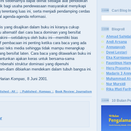
u ini sebenarnya dapat dilihat sebagai alat pendidikan
baik bagi usaha pendewasaan masyarakat menyikapi
Cari Blog In
 terentang luas ini, serta menjadi pendamping cerdas
 agenda-agenda reformasi.
s yang disajikan dalam buku ini kiranya cukup
Blogroll
alternatif dari cara baca dominan yang bersifat
Ahmad Sahida
akini—setidaknya oleh buku ini—memiliki bias
Andi Arsana
atif pembacaan ini penting ketika cara baca yang ada
Annuqayah
asi teks media sehingga tidak mampu menangkap
Dewi Lestari
ng bersifat laten. Cara baca yang ditawarkan buku ini
Eka Kurniawa
elantunkan ajakan keras untuk bersama-sama
Faustinus Han
enahi struktur dominasi yang dipenuhi
Heru Prasetya
iam-diam dibiarkan mendekam dalam tubuh bangsa ini.
Madaris 3 Ann
Muhammad Al-
 Harian
Kompas
, 8 Juni 2001.
Nur Mursidi
Rika Iffati Fari
lished - All ::
,
:: Published - Kompas ::
,
Book Review: Journalism
10 Bulan P
r