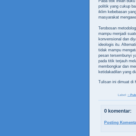
Pada titik inilah buk
politik yang cukup 
iklim kebebasan yang
masyarakat mengawal
Terobosan metodologi
mampu menjadi suatu 
konvensional dan diy
ideologis itu. Altern
tidak mampu mengat
pesan tersembunyi ya
pada titik terjauh m
membongkar dan memb
ketidakadilan yang d
Tulisan ini dimuat di
Label:
:: Pub
0 komentar:
Posting Komenta