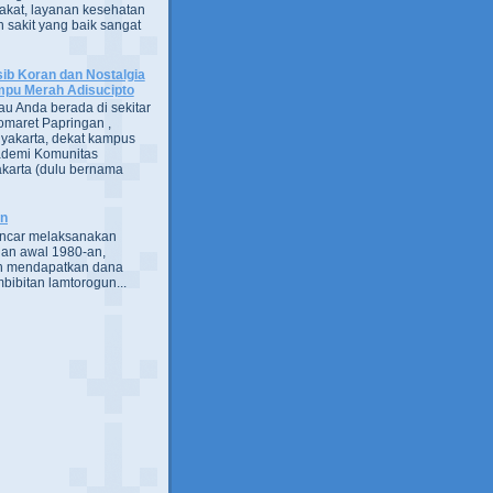
kat, layanan kesehatan
 sakit yang baik sangat
ib Koran dan Nostalgia
pu Merah Adisucipto
au Anda berada di sekitar
omaret Papringan ,
yakarta, dekat kampus
demi Komunitas
karta (dulu bernama
an
encar melaksanakan
an awal 1980-an,
h mendapatkan dana
bibitan lamtorogun...