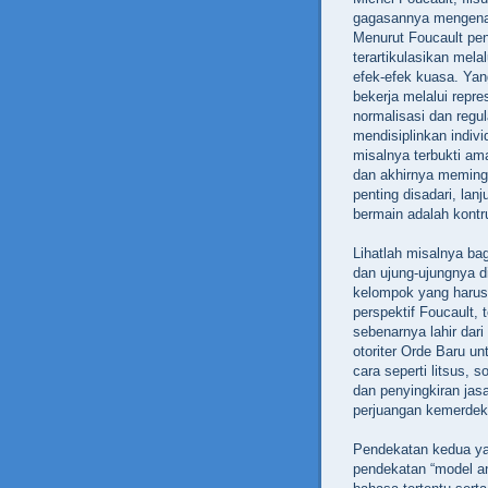
gagasannya mengenai
Menurut Foucault pen
terartikulasikan mel
efek-efek kuasa. Yan
bekerja melalui repre
normalisasi dan regu
mendisiplinkan indivi
misalnya terbukti am
dan akhirnya meming
penting disadari, lan
bermain adalah kontr
Lihatlah misalnya b
dan ujung-ujungnya di
kelompok yang harus 
perspektif Foucault, 
sebenarnya lahir dar
otoriter Orde Baru u
cara seperti litsus, s
dan penyingkiran jas
perjuangan kemerdek
Pendekatan kedua yan
pendekatan “model an