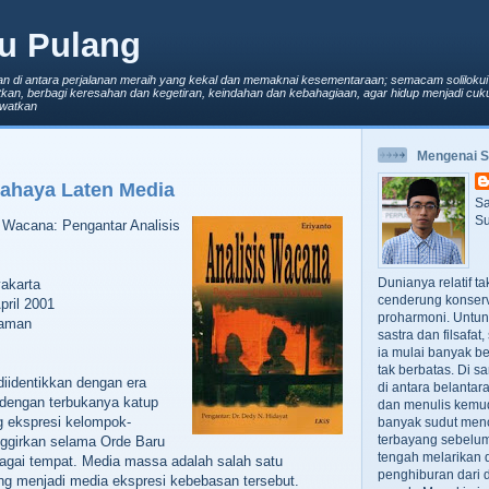
u Pulang
an di antara perjalanan meraih yang kekal dan memaknai kesementaraan; semacam solilokui
kan, berbagi keresahan dan kegetiran, keindahan dan kebahagiaan, agar hidup menjadi cuku
lewatkan
Mengenai 
ahaya Laten Media
Sa
Su
s Wacana: Pengantar Analisis
Dunianya relatif t
yakarta
cenderung konserv
pril 2001
proharmoni. Untun
laman
sastra dan filsafa
ia mulai banyak be
tak berbatas. Di s
diidentikkan dengan era
di antara belanta
 dengan terbukanya katup
dan menulis kemu
 ekspresi kelompok-
banyak sudut men
terbayang sebelumn
nggirkan selama Orde Baru
tengah melarikan d
agai tempat. Media massa adalah salah satu
penghiburan dari 
ng menjadi media ekspresi kebebasan tersebut.