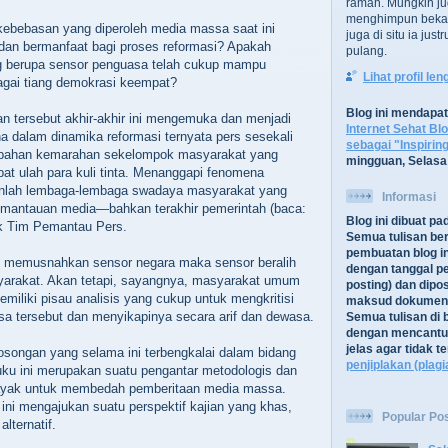
ramah. Mungkin ju
menghimpun bekal
kebebasan yang diperoleh media massa saat ini
juga di situ ia jus
dan bermanfaat bagi proses reformasi? Apakah
pulang.
g berupa sensor penguasa telah cukup mampu
Lihat profil le
agai tiang demokrasi keempat?
Blog ini mendapa
n tersebut akhir-akhir ini mengemuka dan menjadi
Internet Sehat Bl
na dalam dinamika reformasi ternyata pers sesekali
sebagai "Inspirin
mpahan kemarahan sekelompok masyarakat yang
mingguan, Selasa
bat ulah para kuli tinta. Menanggapi fenomena
anlah lembaga-lembaga swadaya masyarakat yang
Informasi
pemantauan media—bahkan terakhir pemerintah (baca:
Blog ini dibuat p
k Tim Pemantau Pers.
Semua tulisan be
pembuatan blog in
si memusnahkan sensor negara maka sensor beralih
dengan tanggal pe
yarakat. Akan tetapi, sayangnya, masyarakat umum
posting) dan dipos
iliki pisau analisis yang cukup untuk mengkritisi
maksud dokument
a tersebut dan menyikapinya secara arif dan dewasa.
Semua tulisan di b
dengan mencantu
jelas agar tidak 
osongan yang selama ini terbengkalai dalam bidang
penjiplakan (plagi
uku ini merupakan suatu pengantar metodologis dan
 layak untuk membedah pemberitaan media massa.
 ini mengajukan suatu perspektif kajian yang khas,
Popular Po
alternatif.