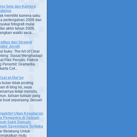
tu Sela dan Kamera
adanya
ak memiliki kamera saku
a pertengahan 2009 dan
yukai fotografi mulai
itar akhir tahun 2009,
ngkan waktu seca...
alitas dan Strategi
pikir Jernih
ul buku: The Art of Clear
nking: Siasat Menghadapi
at Pikir Penulis: Patrick
g Penerbit: Gramedia
arta Cet...
Esai al-Qur’an
 bulan tidak posting
san di blog ini, saya
enarnya tetap menulis.
un, tulisan-tulisan yang
a buat sepanjang Januari
gakhiri Ujian Kesabaran
a Pengantre di Sebuah
ah Sakit Daerah:
uah Sayembara Terbuka
ar Belakang Untuk
ingkatkan mutu