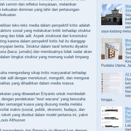
lah cermin dan refleksi kenyataan, melainkan
Wak
 kekuatan dominan yang lahir dari pertarungan-
Se
 kekuatan.
Sej
pad
men
nelitian teks-teks media dalam perspektif kritis adalah
sek
 aktivis sosial yang melakukan kritik terhadap struktur
saya kadang melua
ng dan tidak adil. Aspek struktural dari konstruksi
Mor
ting karena dalam perspektif kritis hal itu dianggap
Ber
ajian berita. Struktur dalam taraf tertentu diyakini
Jud
ia (baca: jurnalis) dan membuatnya tidak sadar akan
Thi
dalam bingkai struktur yang memang sudah timpang
Ses
Kin
Pustaka Utama, Jak
rusaha mengundang sikap kritis masyarakat terhadap
42 
tidak adil dengan menelusuri, menguliti, dan mengurai
Dua
 realitas yang dihadirkan dalam media massa.
tuli
seb
Nam
ekatan yang ditawarkan Eriyanto untuk membedah
say
, dengan pendekatan “teori wacana” yang berusaha
hingga...
dan semangat kuasa yang diusung media melalui
Men
ersifat makro (sosial, politik, ekonomi, budaya, dan
Par
 tokoh yang disebut dalam model pertama ini, yakni
Rum
Louis Althusser.
Seb
Lat
men
uf posmodernis dari Perancis ini dikenal luas dengan