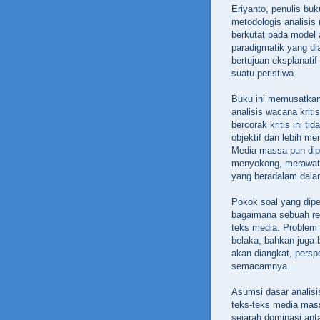
Eriyanto, penulis bu
metodologis analisis
berkutat pada model a
paradigmatik yang di
bertujuan eksplanatif
suatu peristiwa.
Buku ini memusatkan
analisis wacana kriti
bercorak kritis ini ti
objektif dan lebih m
Media massa pun dip
menyokong, merawat,
yang beradalam dalam
Pokok soal yang dipe
bagaimana sebuah rea
teks media. Problem 
belaka, bahkan juga b
akan diangkat, persp
semacamnya.
Asumsi dasar analisis
teks-teks media mass
sejarah dominasi anta