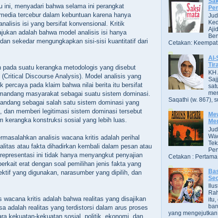
Sak
ku ini, menyadari bahwa selama ini perangkat
Pe
 media tercebur dalam kebuntuan karena hanya
Jud
Ked
nalisis isi yang bersifat konvensional. Kritik
Aji
ajukan adalah bahwa model analisis isi hanya
Ben
 dan sekedar mengungkapkan sisi-sisi kuantitatif dari
Cetakan: Keempat,
Al-
Tir
 pada suatu kerangka metodologis yang disebut
KH 
s (Critical Discourse Analysis). Model analisis yang
Saj
dak percaya pada klaim bahwa nilai berita itu bersifat
sat
men
emandang masyarakat sebagai suatu sistem dominasi.
Saqathi (w. 867), su
andang sebagai salah satu sistem dominasi yang
 dan memberi legitimasi sistem dominasi tersebut
Mew
 kerangka konstruksi sosial yang lebih luas.
Me
Jud
Wac
rmasalahkan analisis wacana kritis adalah perihal
Tek
litas atau fakta dihadirkan kembali dalam pesan atau
Pen
representasi ini tidak hanya menyangkut penyajian
Cetakan : Pertama,
erkait erat dengan soal pemilihan jenis fakta yang
Bas
ektif yang digunakan, narasumber yang dipilih, dan
Se
Ilu
Ra
 wacana kritis adalah bahwa realitas yang disajikan
itu
bar
a adalah realitas yang terdistorsi dalam arus proses
yang mengejutkan. B
ra kekuatan-kekuatan sosial, politik, ekonomi, dan