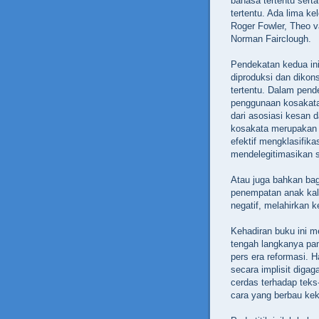
bahasa tertentu serta
tertentu. Ada lima ke
Roger Fowler, Theo v
Norman Fairclough.
Pendekatan kedua in
diproduksi dan dikon
tertentu. Dalam pend
penggunaan kosakat
dari asosiasi kesan 
kosakata merupakan 
efektif mengklasifik
mendelegitimasikan se
Atau juga bahkan bag
penempatan anak kali
negatif, melahirkan 
Kehadiran buku ini m
tengah langkanya pan
pers era reformasi. H
secara implisit digag
cerdas terhadap tek
cara yang berbau ke