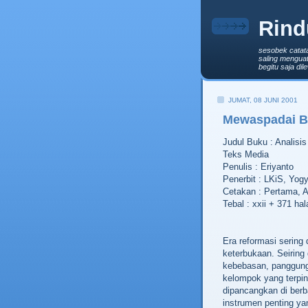
Rind
sesobek catat
saling menguat
begitu saja di
JUMAT, 08 JUNI 2001
Mewaspadai B
Judul Buku : Analisi
Teks Media
Penulis : Eriyanto
Penerbit : LKiS, Yog
Cetakan : Pertama, A
Tebal : xxii + 371 ha
Era reformasi sering 
keterbukaan. Seiring
kebebasan, panggung
kelompok yang terpi
dipancangkan di berb
instrumen penting ya