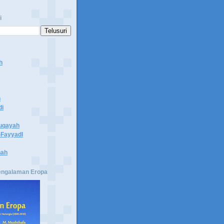
i
h
n
di
uqayah
Fayyadl
hah
engalaman Eropa