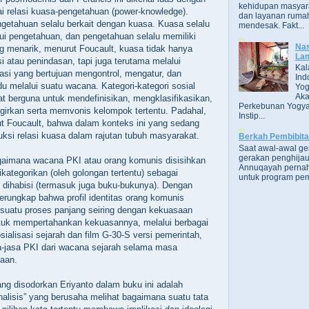
kehidupan masyara
 relasi kuasa-pengetahuan (power-knowledge).
dan layanan rumah
getahuan selalu berkait dengan kuasa. Kuasa selalu
mendesak. Fakt...
alui pengetahuan, dan pengetahuan selalu memiliki
Nas
g menarik, menurut Foucault, kuasa tidak hanya
Lam
si atau penindasan, tapi juga terutama melalui
Kal
lasi yang bertujuan mengontrol, mengatur, dan
Ind
du melalui suatu wacana. Kategori-kategori sosial
Yog
Aka
at berguna untuk mendefinisikan, mengklasifikasikan,
Perkebunan Yogya
girkan serta memvonis kelompok tertentu. Padahal,
Instip...
jut Foucault, bahwa dalam konteks ini yang sedang
uksi relasi kuasa dalam rajutan tubuh masyarakat.
Berkah Pembibit
Saat awal-awal g
gerakan penghijau
agaimana wacana PKI atau orang komunis disisihkan
Annuqayah perna
kategorikan (oleh golongan tertentu) sebagai
untuk program pem
dihabisi (termasuk juga buku-bukunya). Dengan
terungkap bahwa profil identitas orang komunis
i suatu proses panjang seiring dengan kekuasaan
ntuk mempertahankan kekuasannya, melalui berbagai
osialisasi sejarah dan film G-30-S versi pemerintah,
a-jasa PKI dari wacana sejarah selama masa
aan.
g disodorkan Eriyanto dalam buku ini adalah
alisis” yang berusaha melihat bagaimana suatu tata