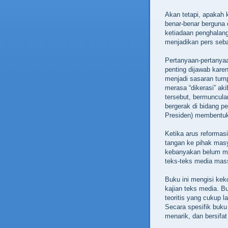
Akan tetapi, apakah 
benar-benar berguna 
ketiadaan penghalan
menjadikan pers seb
Pertanyaan-pertanyaa
penting dijawab kare
menjadi sasaran tu
merasa “dikerasi” aki
tersebut, bermuncul
bergerak di bidang 
Presiden) membentu
Ketika arus reforma
tangan ke pihak mas
kebanyakan belum mem
teks-teks media mass
Buku ini mengisi kek
kajian teks media. B
teoritis yang cukup
Secara spesifik buku
menarik, dan bersifat 