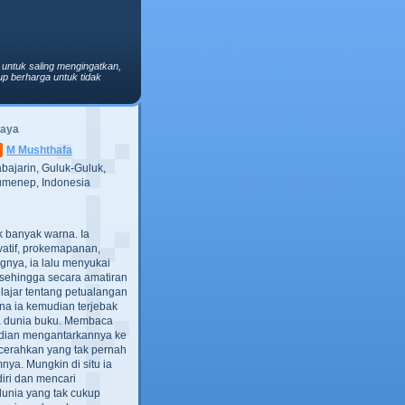
 untuk saling mengingatkan,
p berharga untuk tidak
Saya
M Mushthafa
bajarin, Guluk-Guluk,
menep, Indonesia
ak banyak warna. Ia
atif, prokemapanan,
gnya, ia lalu menyukai
t, sehingga secara amatiran
lajar tentang petualangan
ana ia kemudian terjebak
ra dunia buku. Membaca
dian mengantarkannya ke
cerahkan yang tak pernah
ya. Mungkin di situ ia
iri dan mencari
dunia yang tak cukup