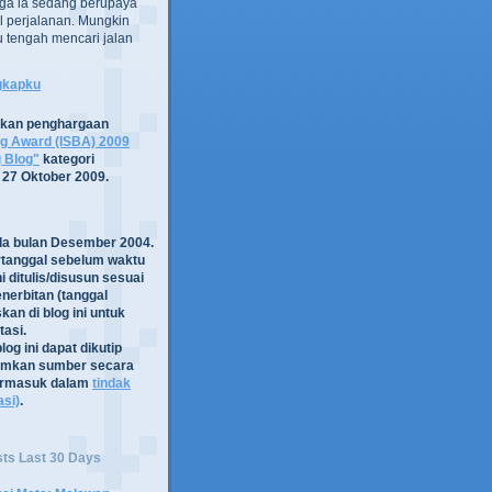
ga ia sedang berupaya
 perjalanan. Mungkin
tru tengah mencari jalan
ngkapku
tkan penghargaan
og Award (ISBA) 2009
g Blog"
kategori
 27 Oktober 2009.
ada bulan Desember 2004.
rtanggal sebelum waktu
i ditulis/disusun sesuai
nerbitan (tanggal
kan di blog ini untuk
asi.
log ini dapat dikutip
mkan sumber secara
termasuk dalam
tindak
asi)
.
sts Last 30 Days