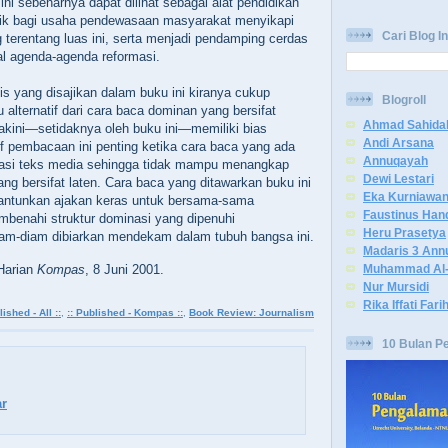
u ini sebenarnya dapat dilihat sebagai alat pendidikan
baik bagi usaha pendewasaan masyarakat menyikapi
Cari Blog In
 terentang luas ini, serta menjadi pendamping cerdas
 agenda-agenda reformasi.
s yang disajikan dalam buku ini kiranya cukup
Blogroll
alternatif dari cara baca dominan yang bersifat
Ahmad Sahida
akini—setidaknya oleh buku ini—memiliki bias
Andi Arsana
atif pembacaan ini penting ketika cara baca yang ada
Annuqayah
asi teks media sehingga tidak mampu menangkap
Dewi Lestari
ng bersifat laten. Cara baca yang ditawarkan buku ini
Eka Kurniawa
elantunkan ajakan keras untuk bersama-sama
Faustinus Han
enahi struktur dominasi yang dipenuhi
Heru Prasetya
iam-diam dibiarkan mendekam dalam tubuh bangsa ini.
Madaris 3 Ann
Muhammad Al-
 Harian
Kompas
, 8 Juni 2001.
Nur Mursidi
Rika Iffati Fari
lished - All ::
,
:: Published - Kompas ::
,
Book Review: Journalism
10 Bulan P
r