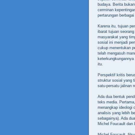
budaya. Berita bukan
cerminan kepentingan
pertarungan berbagai
Karena itu, tujuan pe
ibarat tujuan seorang
masyarakat yang timpa
sosial ini menjadi pen
cukup menentukan peny
telah mengasuh manus
keterkungkungannya 
itu.
Perspektif kritis be
struktur sosial yang 
satu-persatu jalinan
Ada dua bentuk pend
teks media. Pertama
menangkap ideologi 
analisis yang lebih b
sebagainya). Ada dua
Michel Foucault dan 
Michel Foucault, fils