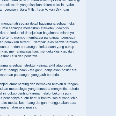
 pilihan kata tertentu membawa implikasi dan ideologi
lompok tokoh yang disajikan dalam buku ini, yakni
an Leeuwen, Sara Mills, Teun A. van Dijk, dan
i mengamati secara detail bagaimana sebuah teks
sumsi sehingga melahirkan efek-efek ideologis
ekatan kedua ini ditunjukkan bagaimana misalnya
a tertentu mampu membatasi pandangan pembaca
dan pemikiran tertentu. Nampak jelas bahwa ternyata
suatu medan pertarungan kekuasaan yang cukup
asikan, memarjinalisasikan, mengeksklusikan, dan
suatu sisi dari peristiwa.
aimana sebuah struktur kalimat aktif atau pasif,
mat, penggunaan kata ganti, penjelasan positif atau
kesan dan pandangan yang jauh berbeda.
enjadi amat penting dan bermakna relevan di tengah-
duan metodologis yang berusaha mengkritisi euforia
al ini cukup penting karena melalui buku ini pula
as pentingnya suatu bentuk kontrol sosial yang lebih
s-teks media, ketimbang dengan menggunakan cara-
kerasan atau aksi massa.