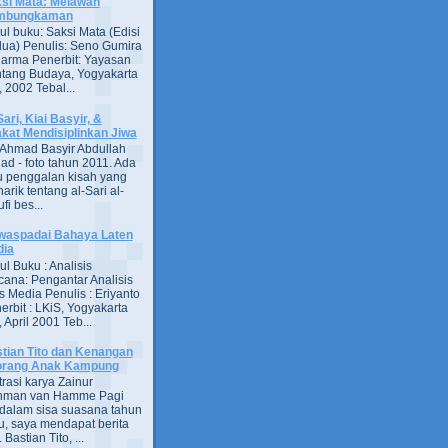
si Mata: Melawan
mbungkaman
ul buku: Saksi Mata (Edisi
ua) Penulis: Seno Gumira
darma Penerbit: Yayasan
tang Budaya, Yogyakarta
 2002 Tebal...
Sari, Kiai Basyir, &
akat Mendisiplinkan Jiwa
Ahmad Basyir Abdullah
jad - foto tahun 2011. Ada
u penggalan kisah yang
arik tentang al-Sari al-
fi bes...
aspadai Bahaya Laten
dia
ul Buku : Analisis
ana: Pengantar Analisis
s Media Penulis : Eriyanto
erbit : LKiS, Yogyakarta
 April 2001 Teb...
tian Tito dan Kenangan
orang Anak Kampung
strasi karya Zainur
hman van Hamme Pagi
, dalam sisa suasana tahun
u, saya mendapat berita
astian Tito, ...